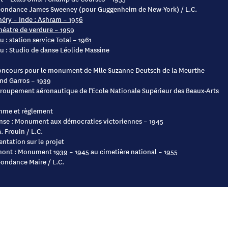
pondance James Sweeney (pour Guggenheim de New-York) / L.C.
éry – Inde : Ashram – 1956
théatre de verdure – 1959
u : station service Total – 1961
eu : Studio de danse Léolide Massine
oncours pour le monument de Mlle Suzanne Deutsch de la Meurthe
nd Garros – 1939
groupement aéronautique de l’Ecole Nationale Supérieur des Beaux-Arts
mme et règlement
nse : Monument aux démocraties victoriennes – 1945
. Frouin / L.C.
tation sur le projet
nt : Monument 1939 – 1945 au cimetière national – 1955
ondance Maire / L.C.