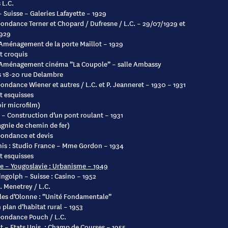
 L.C.
– Suisse – Galeries Lafayette – 1929
ondance Terner et Chopard / Dufresne / L.C. – 29/07/1929 et
1929
 Aménagement de la porte Maillot – 1929
t croquis
 Aménagement cinéma ”La Coupole” – salle Ambassy
s 18-20 rue Delambre
ondance Wiener et autres / L.C. et P. Jeanneret – 1930 – 1931
t esquisses
oir microfilm)
 – Construction d’un pont roulant – 1931
nie de chemin de fer)
ondance et devis
nis : Studio France – Mme Gordon – 1934
t esquisses
e – Yougoslavie : Urbanisme – 1949
ingolph – Suisse : Casino – 1952
. Menetrey / L.C.
les d’Olonne : ”Unité Fondamentale”
 plan d’habitat rural – 1953
ondance Pouch / L.C.
 – Etats Unis. : Champ de Courses – 1955