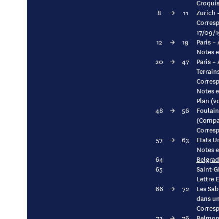
Croquis
8
→
11
Zurich 
Corresp
17/09/
12
→
19
Paris –
Notes e
20
→
47
Paris –
Terrain
Corresp
Notes e
Plan (v
48
→
56
Foulain
(Compag
Corresp
57
→
63
Etats U
Notes e
64
Belgrad
65
Saint-G
Lettre E
66
→
72
Les Sab
dans un
Corresp
73
→
76
Belmont