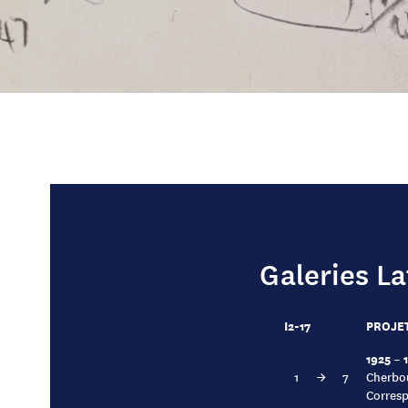
Galeries La
I2-17
PROJET
1925 – 
1
→
7
Cherbou
Corresp