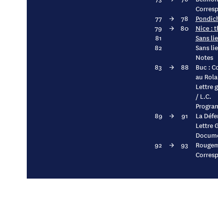
Corres
77
→
78
Pondich
79
→
80
Nice : 
81
Sans lie
82
Sans li
Notes
83
→
88
Buc : C
au Rola
Lettre 
/ L.C.
Progra
89
→
91
La Défe
Lettre G
Documen
92
→
93
Rougemo
Corresp