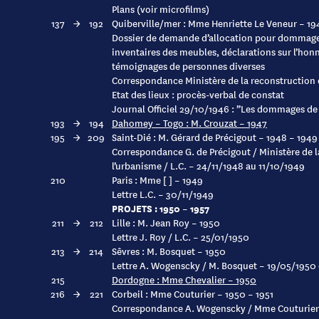
Plans (voir microfilms)
137
→
192
Quiberville/mer : Mme Henriette Le Veneur – 19
Dossier de demande d’allocation pour dommages
inventaires des meubles, déclarations sur l’honn
témoignages de personnes diverses
Correspondance Ministère de la reconstruction 
Etat des lieux : procès-verbal de constat
Journal Officiel 29/10/1946 : ”Les dommages de
193
→
194
Dahomey – Togo : M. Crouzat – 1947
195
→
209
Saint-Dié : M. Gérard de Précigout – 1948 – 1949
Correspondance G. de Précigout / Ministère de l
l’urbanisme / L.C. – 24/11/1948 au 11/10/1949
210
Paris : Mme [ ] – 1949
Lettre L.C. – 30/11/1949
PROJETS : 1950 – 1957
211
→
212
Lille : M. Jean Roy – 1950
Lettre J. Roy / L.C. – 25/01/1950
213
→
214
Sêvres : M. Bosquet – 1950
Lettre A. Wogenscky / M. Bosquet – 19/05/1950
215
Dordogne : Mme Chevalier – 1950
216
→
221
Corbeil : Mme Couturier – 1950 – 1951
Correspondance A. Wogenscky / Mme Couturier 