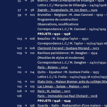
55
→
56
Biarritz : Mme La Marquise de Villavigia – 1928
Lettre L.C./ Marquise de Villavigia – 24/09/1928
57
→
58
Zagreb – Yougoslavie : M. Ivo Stern – 1929
59
→
102
Bruxelles – Belgique : M. Jean Canneel – 1929 – 
Programme de construction
Observations, modifications
Correspondance L.C./ M. Canneel – 29/04/1929 
PROJETS : 1930 – 1938
103
→
106
Beaulieu : M. Douglas Taylor – 1930
Correspondance L.C./ M. Taylor – 10/04/1930 e
107
→
108
Clermont-Ferrand : Gustave Morand – 1933
109
→
110
Banlieue parisisienne : M. Swagten – 1934
(Meubles de styles et modernes)
Correspondance L.C./ M. Swagten – 24/01/1934
111
Paris – Bolens – 1934
112
→
114
Quito – Equateur : M. Gustave Freile – 1935
Lettre L.C./ G. Freile – 04/02/1935 et 07/02/193
115
→
122
Etats-Unis – Maison Bremer, près du collège Oli
123
→
125
Lac Léman – Suisse – Maison – 1937
126
→
127
Paris : M. Hellier – 1937
128
Paris – Immeuble rue Paul Chotard – 1938
PROJETS : 1946 – 1949
129
→
136
Guarda – Italie – Restauration d’une maison – 1