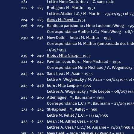
281
Lettre Mme Couturier / L.C. sans date
222
→
223
Bretagne : M. Martin – 1951
Lettres Atelier L.C./ M. Martin – 23/07/1951 et 2
224
→
225
Gers : M. Poyet – 1951
226
→
229
Banlieue parisienne : Mme Lucienne Woog – 195
Correspondance Atelier L.C./ Mme Woog – 06/11
230
→
238
New Delhi – Inde : M. Mathur – 1953
Correspondance M. Mathur (ambassade des Indes 
11/09/1953
239
→
240
Blois : Mlle Nisop – 1953
241
→
242
Pavillon sous Bois : Mme Michaud – 1954
Correspondance Mme Michaud / A. Wogenscky 
243
→
244
Sans lieu : M. Azan – 1955
Lettre A. Wogenscky / M. Azan – 04/04/1955 et
245
→
246
Eure : Mlle Leeple – 1955
Lettres A. Wogenscky / Mlle Leeplé – 08/06/195
247
→
250
Allemagne : M. Baumann – 1955
Correspondance L.C./ M. Baumann – 27/09/1955
251
→
252
St-Raphaël : M. Pellet – 1955
Lettre M. Pellet / L.C. – 14/12/1955
253
→
255
Evian : M. Alfred Cesa – 1956
Lettres A. Cesa / L.C./ M. Aujame – 13/03/1956 
256
→
257
New Dehli – Inde : Miss Vijay Pandit – 1956