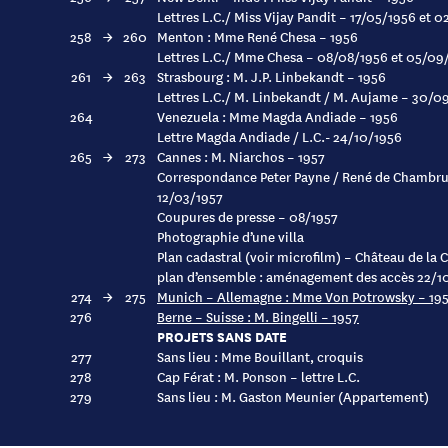
Lettres L.C./ Miss Vijay Pandit – 17/05/1956 et 
258
→
260
Menton : Mme René Chesa – 1956
Lettres L.C./ Mme Chesa – 08/08/1956 et 05/09
261
→
263
Strasbourg : M. J.P. Linbekandt – 1956
Lettres L.C./ M. Linbekandt / M. Aujame – 30/
264
Venezuela : Mme Magda Andiade – 1956
Lettre Magda Andiade / L.C.- 24/10/1956
265
→
273
Cannes : M. Niarchos – 1957
Correspondance Peter Payne / René de Chambrun
12/03/1957
Coupures de presse – 08/1957
Photographie d’une villa
Plan cadastral (voir microfilm) – Château de la C
plan d’ensemble : aménagement des accès 22/1
274
→
275
Munich – Allemagne : Mme Von Potrowsky – 19
276
Berne – Suisse : M. Bingelli – 1957
PROJETS SANS DATE
277
Sans lieu : Mme Bouillant, croquis
278
Cap Férat : M. Ponson – lettre L.C.
279
Sans lieu : M. Gaston Meunier (Appartement)