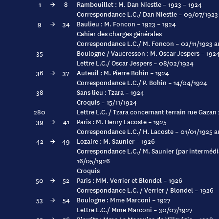
1
→
8
Rambouillet : M. Dan Niestle – 1923 – 1924
Correspondance L.C./ Dan Niestle – 09/07/1923
9
→
34
Baulieu : M. Foncon – 1923 – 1924
Cahier des charges générales
Correspondance L.C./ M. Foncon – 02/11/1923 a
35
Boulogne / Vaucresson : M. Oscar Jespers – 192
Lettre L.C./ Oscar Jespers – 08/02/1924
36
→
37
Auteuil : M. Pierre Bohin – 1924
Correspondance L.C./ P. Bohin – 14/04/1924
38
Sans lieu : Tzara – 1924
Croquis – 15/11/1924
280
Lettre L.C. / Tzara concernant terrain rue Gazan
39
→
41
Paris : M. Henry Lacoste – 1925
Correspondance L.C./ H. Lacoste – 01/01/1925 
42
→
49
Lozaire : M. Saunier – 1926
Correspondance L.C./ M. Saunier (par intermédi
16/05/1926
Croquis
50
→
52
Paris : MM. Verrier et Blondel – 1926
Correspondance L.C. / Verrier / Blondel – 1926
53
→
54
Boulogne : Mme Marconi – 1927
Lettre L.C./ Mme Marconi – 30/07/1927