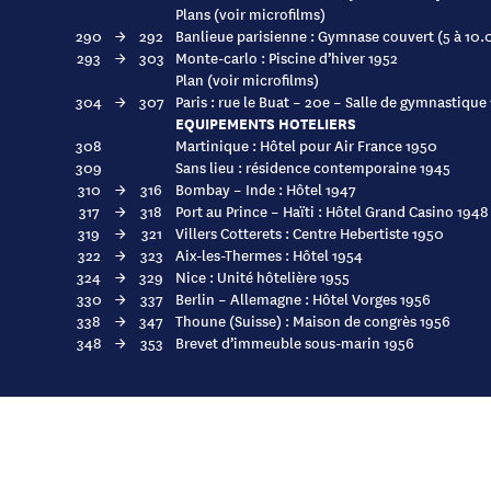
Plans (voir microfilms)
290
→
292
Banlieue parisienne : Gymnase couvert (5 à 10
293
→
303
Monte-carlo : Piscine d’hiver 1952
Plan (voir microfilms)
304
→
307
Paris : rue le Buat – 20e – Salle de gymnastique
EQUIPEMENTS HOTELIERS
308
Martinique : Hôtel pour Air France 1950
309
Sans lieu : résidence contemporaine 1945
310
→
316
Bombay – Inde : Hôtel 1947
317
→
318
Port au Prince – Haïti : Hôtel Grand Casino 1948
319
→
321
Villers Cotterets : Centre Hebertiste 1950
322
→
323
Aix-les-Thermes : Hôtel 1954
324
→
329
Nice : Unité hôtelière 1955
330
→
337
Berlin – Allemagne : Hôtel Vorges 1956
338
→
347
Thoune (Suisse) : Maison de congrès 1956
348
→
353
Brevet d’immeuble sous-marin 1956