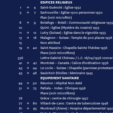
EDIFICES RELIGIEUX
1
→
4
Saint-Guénolé : Eglise 1952
5
→
7
Sartrouville : Eglise 1500 personnes 1950
Plan (voir microfilm)
8
→
9
Botafogo – Brésil : Communauté religieuse 1955
10
Quint : Eglise (Mystère du rosaire) 1955
11
→
12
Lutry (Suisse) : Eglise dans le vignoble 1955
13
→
18
Malagnon – Suisse : Temple de 300 places 1956
15
Non attribué
19
→
40
Saint-Nazaire : Chapelle Sainte Thérèse 1956
Plans (voir microfilms)
356
Lettre Gabriel Chéreau / L.C. 18/04/1956 conce
41
→
42
Montréal – Canada : Calice d’ordination 1956
43
→
44
Le Locle – Suisse : Chapelle (paroisse protestan
45
→
48
Saulchoir Etiolles : Séminaire 1945
EQUIPEMENT SANITAIRE
49
→
50
Réunion : Hôpital Non daté
51
→
75
Patiala – Indes : Clinique 1936
Plans (voir microfilms)
76
Grèce : centre de chirurgie 1937
77
→
80
Villard-de-Lans : Centre de tuberculose 1948
81
→
95
Montreuil (Aisne) : Hospice départemental 195