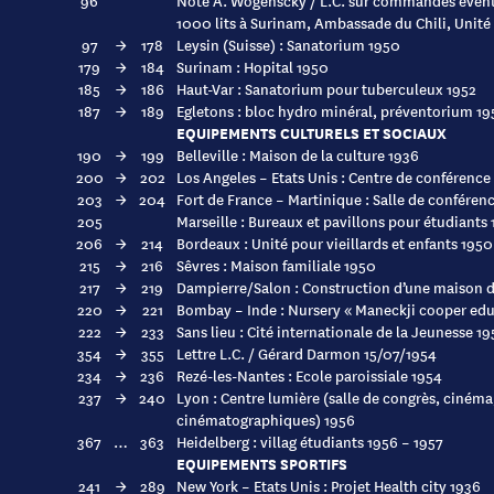
96
Note A. Wogenscky / L.C. sur commandes évent
1000 lits à Surinam, Ambassade du Chili, Unité d
97
→
178
Leysin (Suisse) : Sanatorium 1950
179
→
184
Surinam : Hopital 1950
185
→
186
Haut-Var : Sanatorium pour tuberculeux 1952
187
→
189
Egletons : bloc hydro minéral, préventorium 19
EQUIPEMENTS CULTURELS ET SOCIAUX
190
→
199
Belleville : Maison de la culture 1936
200
→
202
Los Angeles – Etats Unis : Centre de conférence
203
→
204
Fort de France – Martinique : Salle de conférenc
205
Marseille : Bureaux et pavillons pour étudiants
206
→
214
Bordeaux : Unité pour vieillards et enfants 1950
215
→
216
Sêvres : Maison familiale 1950
217
→
219
Dampierre/Salon : Construction d’une maison d
220
→
221
Bombay – Inde : Nursery « Maneckji cooper edu
222
→
233
Sans lieu : Cité internationale de la Jeunesse 19
354
→
355
Lettre L.C. / Gérard Darmon 15/07/1954
234
→
236
Rezé-les-Nantes : Ecole paroissiale 1954
237
→
240
Lyon : Centre lumière (salle de congrès, cinéma
cinématographiques) 1956
367
…
363
Heidelberg : villag étudiants 1956 – 1957
EQUIPEMENTS SPORTIFS
241
→
289
New York – Etats Unis : Projet Health city 1936