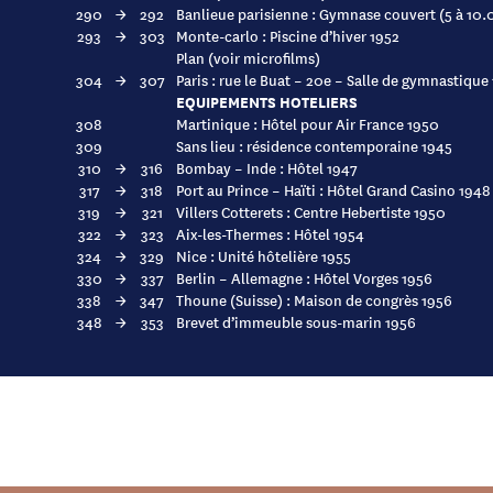
290
→
292
Banlieue parisienne : Gymnase couvert (5 à 10
293
→
303
Monte-carlo : Piscine d’hiver 1952
Plan (voir microfilms)
304
→
307
Paris : rue le Buat – 20e – Salle de gymnastique
EQUIPEMENTS HOTELIERS
308
Martinique : Hôtel pour Air France 1950
309
Sans lieu : résidence contemporaine 1945
310
→
316
Bombay – Inde : Hôtel 1947
317
→
318
Port au Prince – Haïti : Hôtel Grand Casino 1948
319
→
321
Villers Cotterets : Centre Hebertiste 1950
322
→
323
Aix-les-Thermes : Hôtel 1954
324
→
329
Nice : Unité hôtelière 1955
330
→
337
Berlin – Allemagne : Hôtel Vorges 1956
338
→
347
Thoune (Suisse) : Maison de congrès 1956
348
→
353
Brevet d’immeuble sous-marin 1956