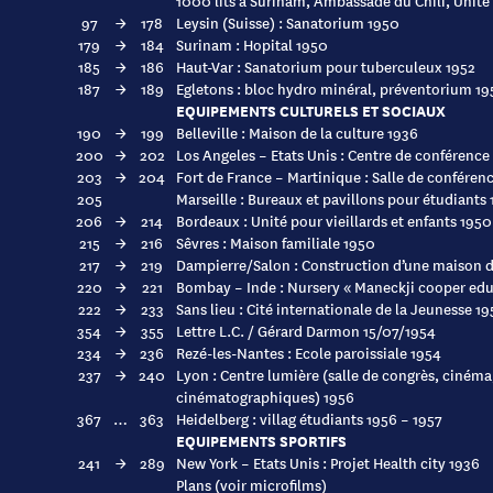
1000 lits à Surinam, Ambassade du Chili, Unité d
97
→
178
Leysin (Suisse) : Sanatorium 1950
179
→
184
Surinam : Hopital 1950
185
→
186
Haut-Var : Sanatorium pour tuberculeux 1952
187
→
189
Egletons : bloc hydro minéral, préventorium 19
EQUIPEMENTS CULTURELS ET SOCIAUX
190
→
199
Belleville : Maison de la culture 1936
200
→
202
Los Angeles – Etats Unis : Centre de conférence
203
→
204
Fort de France – Martinique : Salle de conférenc
205
Marseille : Bureaux et pavillons pour étudiants
206
→
214
Bordeaux : Unité pour vieillards et enfants 1950
215
→
216
Sêvres : Maison familiale 1950
217
→
219
Dampierre/Salon : Construction d’une maison d
220
→
221
Bombay – Inde : Nursery « Maneckji cooper edu
222
→
233
Sans lieu : Cité internationale de la Jeunesse 19
354
→
355
Lettre L.C. / Gérard Darmon 15/07/1954
234
→
236
Rezé-les-Nantes : Ecole paroissiale 1954
237
→
240
Lyon : Centre lumière (salle de congrès, cinéma
cinématographiques) 1956
367
…
363
Heidelberg : villag étudiants 1956 – 1957
EQUIPEMENTS SPORTIFS
241
→
289
New York – Etats Unis : Projet Health city 1936
Plans (voir microfilms)