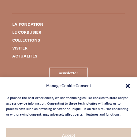
LA FONDATION
LE CORBUSIER
COLLECTIONS
VISITER
ACTUALITÉS
newsletter
Manage Cookie Consent
To provide the best experiences, we use technologies like cookies to store and/or
access device information. Consenting to these technologies will allow us to
process data such as browsing behavior or unique IDs on this site. Not consenting
or withdrawing consent, may adversely affect certain features and functions.
MENTIONS LÉGALES
Accept
CRÉDITS