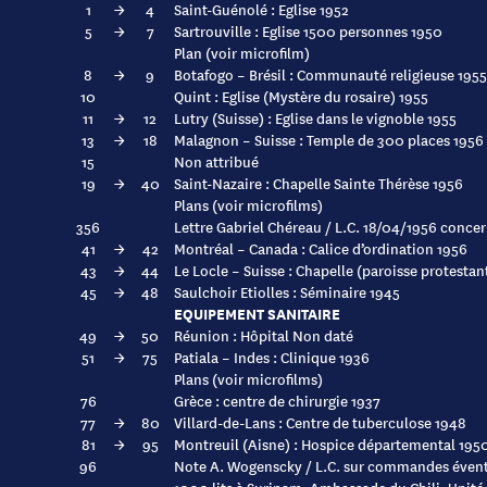
1
→
4
Saint-Guénolé : Eglise 1952
5
→
7
Sartrouville : Eglise 1500 personnes 1950
Plan (voir microfilm)
8
→
9
Botafogo – Brésil : Communauté religieuse 1955
10
Quint : Eglise (Mystère du rosaire) 1955
11
→
12
Lutry (Suisse) : Eglise dans le vignoble 1955
13
→
18
Malagnon – Suisse : Temple de 300 places 1956
15
Non attribué
19
→
40
Saint-Nazaire : Chapelle Sainte Thérèse 1956
Plans (voir microfilms)
356
Lettre Gabriel Chéreau / L.C. 18/04/1956 conce
41
→
42
Montréal – Canada : Calice d’ordination 1956
43
→
44
Le Locle – Suisse : Chapelle (paroisse protestan
45
→
48
Saulchoir Etiolles : Séminaire 1945
EQUIPEMENT SANITAIRE
49
→
50
Réunion : Hôpital Non daté
51
→
75
Patiala – Indes : Clinique 1936
Plans (voir microfilms)
76
Grèce : centre de chirurgie 1937
77
→
80
Villard-de-Lans : Centre de tuberculose 1948
81
→
95
Montreuil (Aisne) : Hospice départemental 195
96
Note A. Wogenscky / L.C. sur commandes évent