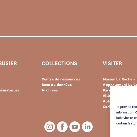
BUSIER
COLLECTIONS
VISITER
e
Centre de ressources
Maison La Roche – 
Base de données
Appartement Le Co
thématiques
Archives
Paris
Villa « Le Lac » – 
Autres destination
Corbusier
To provide th
information. 
behavior or u
certain featur