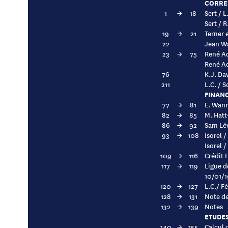
CORRE
1
→
18
Sert / 
Sert / 
19
→
21
Terner 
22
Jean Wa
23
→
75
René Ad
René Ad
76
K.J. Dav
211
L.C. / 
FINAN
77
→
81
E. Wann
82
→
85
M. Hatt
86
→
92
Sam Lév
93
→
108
Isorel 
Isorel 
109
→
116
Crédit 
117
→
119
Ligue d
10/01/
120
→
127
L.C./ F
128
→
131
Note de
132
→
139
Notes
ETUDE
140
→
155
Calcul 