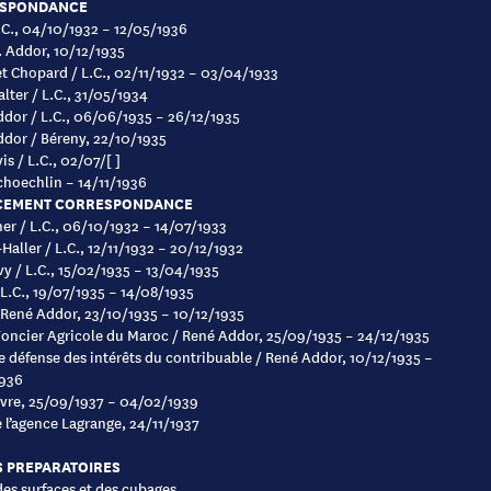
SPONDANCE
L.C., 04/10/1932 – 12/05/1936
R. Addor, 10/12/1935
et Chopard / L.C., 02/11/1932 – 03/04/1933
lter / L.C., 31/05/1934
dor / L.C., 06/06/1935 – 26/12/1935
dor / Béreny, 22/10/1935
is / L.C., 02/07/[ ]
Schoechlin – 14/11/1936
CEMENT CORRESPONDANCE
er / L.C., 06/10/1932 – 14/07/1933
-Haller / L.C., 12/11/1932 – 20/12/1932
y / L.C., 15/02/1935 – 13/04/1935
/ L.C., 19/07/1935 – 14/08/1935
/ René Addor, 23/10/1935 – 10/12/1935
Foncier Agricole du Maroc / René Addor, 25/09/1935 – 24/12/1935
e défense des intérêts du contribuable / René Addor, 10/12/1935 –
1936
èvre, 25/09/1937 – 04/02/1939
 l’agence Lagrange, 24/11/1937
S PREPARATOIRES
des surfaces et des cubages