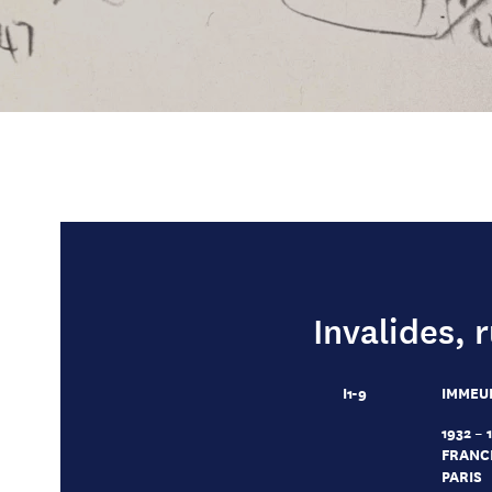
Invalides, 
I1-9
IMMEUB
1932 – 
FRANC
PARIS