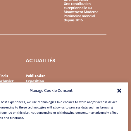
ACTUALITÉS
Paris
Publication
rbusier –
Exposition
Événement
Manage Cookie Consent
Suisse
Documentaire
s Le
Patrimoine
newsletter
e best experiences, we use technologies like cookies to store and/or access device
Consenting to these technologies will allow us to process data such as browsing
nique IDs on this site. Not consenting or withdrawing consent, may adversely affect
es and functions.