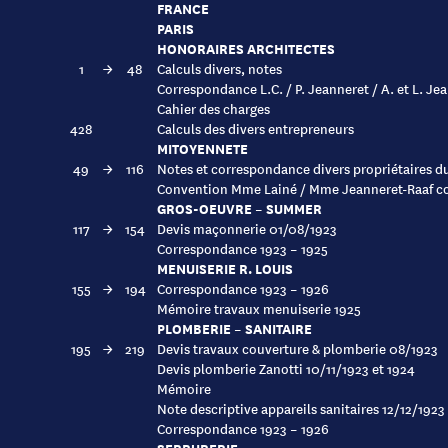
FRANCE
PARIS
HONORAIRES ARCHITECTES
1
→
48
Calculs divers, notes
Correspondance L.C. / P. Jeanneret / A. et L. Je
Cahier des charges
428
Calculs des divers entrepreneurs
MITOYENNETE
49
→
116
Notes et correspondance divers propriétaires d
Convention Mme Lainé / Mme Jeanneret-Raaf c
GROS-OEUVRE – SUMMER
117
→
154
Devis maçonnerie 01/08/1923
Correspondance 1923 – 1925
MENUISERIE R. LOUIS
155
→
194
Correspondance 1923 – 1926
Mémoire travaux menuiserie 1925
PLOMBERIE – SANITAIRE
195
→
219
Devis travaux couverture & plomberie 08/1923
Devis plomberie Zanotti 10/11/1923 et 1924
Mémoire
Note descriptive appareils sanitaires 12/12/1923
Correspondance 1923 – 1926