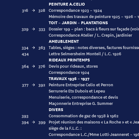
PEINTURE A.CELIO
316
→
328
Correspondance 1923 – 1924
Mémoire des travaux de peinture 1925 – 1926 – 
TOIT – JARDIN – PLANTATIONS
329
→
333
Dossier 199 – plan : bacs à fleurs sur façade (voi
Correspondance Atelier / L. Crepin, jardinier
AMEUBLEMENT
334
→
363
Tables, sièges : notes diverses, factures fourn
434
Lettre Selmersheim Monteil / L.C. 1926
RIDEAUX PRINTEMPS
364
→
376
Devis pour rideaux, stores
Correspondance 1924
TRAVAUX 1936 – 1937
377
→
392
Peinture Entreprise Celio et Perron
Serrurerie Ets Dubois et Lepeu
Menuiserie, correspondance et devis
Maçonnerie Entreprise G. Summer
DIVERS
393
Consommation de gaz de 1958 à 1962
394
→
399
Projet réunion des maisons « La Roche » et « Jea
siège de la F.L.C. :
Correspondance L.C./Mme Lotti-Jeanneret – 19