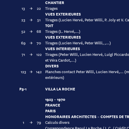
CHANTIER
13
→
22
Tirages
VUES EXTERIEURES
23
→
51
Tirages (Lucien Hervé, Peter Willi, P. Joly et V.
TOIT
52
→
68
Tirages (L. Hervé,…)
VUES EXTERIEURES
69
→
70
Tirages (Lucien Hervé, Peter Willi, ,…)
VUES INTERIEURES
71
→
122
Tirages (Peter Willi, Lucien Hervé, Luigi Piccard
et Véra Cardot,…)
DIVERS
123
→
142
Planches contact Peter Willi, Lucien Hervé,… (m
extérieurs)
P5-1
VILLA LA ROCHE
1923 – 1970
FRANCE
PARIS
HONORAIRES ARCHITECTES – COMPTES DE T
1
→
79
Calculs divers
Correspondance Raoul La Roche / L.C. / Crédit 