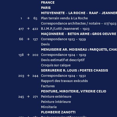
FRANCE
PARIS
MITOYENNETE – LA ROCHE – RAAF – JEANNE
1
→
65
Plan terrain vendu à La Roche
Correspondance architectes / notaire – 07/1923
417
→
422
B.I.M.P./Lotti-Jeanneret – 1923
MAÇONNERIE – BETON ARME : GROS OEUVRE
66
→
137
Correspondance 1923 – 1939
Devis
MENUISERIE AR. MOISNEAU : PARQUETS, CHAS
138
→
202
Correspondance 1924 – 1929
Devis estimatif et descriptif
Croquis sur calque
SERRURERIE R. LOUIS : PORTES CHASSIS
203
→
244
Correspondance 1924 – 1932
Rapport des travaux exécutés
Factures
PEINTURE, MIROITERIE, VITRERIE CELIO
245
→
271
Peinture extérieure
Peinture intérieure
Miroiterie
PLOMBERIE ZANOTTI