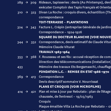
289
→
309
Rideaux, tapisseries : devis (Au Printemps), dev
exécuter Comptoir des Tapis Français et Orient
310
→
323
Divan La Roche : croquis divers, échantillon (Tho
correspondance
TOIT-TERRASSE – PLANTATIONS
324
→
343
Facture L. Crépin (entreprise Générale de jardin
Correspondance – 1924-1926
SQUARE DU DOCTEUR BLANCHE (VOIE NOUVE
344
→
352
Correspondance, devis estimatif de Claude Vitu
Mémoire Claude Viturat
TRAVAUX 1963-1964
353
→
368
F. Rousseau et ses fils : accusé réception de c
Direction des télécommunications (installation
433
Mémoire des travaux Ets Bergamaschi, chauffage
FONDATION L.C. – REMISE EN ETAT 1966-1970
369
→
413
Correspondance
Devis descriptif sommaire V. Nourrissat
PLANS ET CROQUIS (VOIR MICROFILMS)
414
→
421
Plan et mise à jour par Rebutato : plan de l’étage
chaussée, de l’entresol – 19/03/1963
Croquis
Plaque émaillée Villa La Roche par Rebutato – 