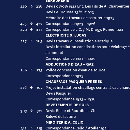
SERRURERIE
220
→
236
Devis 08/08/1923 Ent. Les Fils de A. Charpentier
Devis A. Dousse 23/08/1923
Mémoire des travaux de serrurerie 1925
425
→
427
Correspondance 1923 – 1926
429
→
433
Correspondance L.C. / M. Drogy, Ronéo 1924
ELECTRICITE G. LUCAS
237
→
265
Devis travaux d’installation électrique
Devis installation canalisations pour éclairage 
Jeanneret
Correspondance 1923 – 1925
ADDUCTIONS D’EAU – GAZ
266
→
275
Police concession d’eau de source
Correspondance 1925
CHAUFFAGE PASQUIER FRERES
276
→
302
Projet installation chauffage central à eau chau
Devis Pasquier
Correspondance 1923 – 1926
REVETEMENTS DE SOLS
303
→
311
Devis Behar et Bourdin et Cie
Relevé de facture
MIROITERIE A. CELIO
312
→
315
Correspondance Celio / Atelier 1924