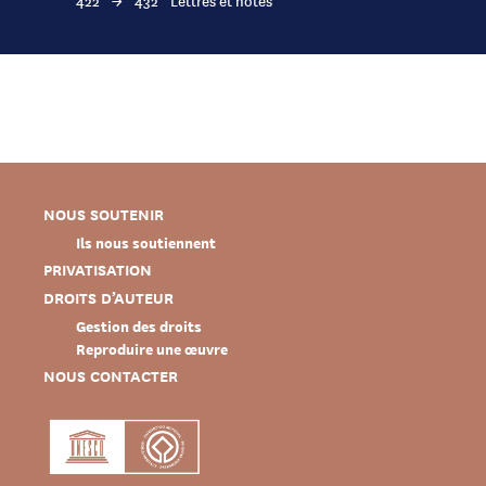
422
→
432
Lettres et notes
NOUS SOUTENIR
Ils nous soutiennent
PRIVATISATION
DROITS D’AUTEUR
Gestion des droits
Reproduire une œuvre
NOUS CONTACTER