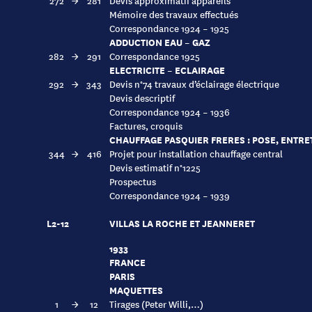
272
→
281
Devis approximatif appareils
Mémoire des travaux effectués
Correspondance 1924 – 1925
ADDUCTION EAU – GAZ
282
→
291
Correspondance 1925
ELECTRICITE – ECLAIRAGE
292
→
343
Devis n°74 travaux d’éclairage électrique
Devis descriptif
Correspondance 1924 – 1936
Factures, croquis
CHAUFFAGE PASQUIER FRERES : POSE, ENTRE
344
→
416
Projet pour installation chauffage central
Devis estimatif n°1225
Prospectus
Correspondance 1924 – 1939
L2-12
VILLAS LA ROCHE ET JEANNERET
1933
FRANCE
PARIS
MAQUETTES
1
→
12
Tirages (Peter Willi,…)