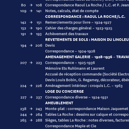
80
→
108
Correspondance Raoul La Roche / L.C. et P. Jean
109
→
141
Notes, calculs, état de compte
CORRESPONDANCE : RAOUL LA ROCHE/L.C.
142
→
151
Remerciements pour livre – 1924-1927
152
→
190
Cahier des charges général – 1923-1925
191
→
193
Achèvement des travaux
REVETEMENTS DE SOLS : MAISON DU LINOLE
194
→
206
Devis
Correspondance – 1924-1928
AMENAGEMENT GALERIE – 1928-1936 – TRAVAU
207
→
223
Correspondance – 1925-1936
Mémoire Ets Ruhlmann et Laurent
Accusé de réception commande (Société Electr
Devis Louis Bobin, G. Regamey, décorateur, ébéni
224
→
226
Aménagement intérieur : croquis L.C. – 1963
LOGE DU CONCIERGE
227
→
237
Correspondance diverse – 1924-1931
AMEUBLEMENT
238
→
243
Monte-plat : correspondance Maison Jaquemet 
244
→
264
Tables La Roche : dessins sur calque et corresp
265
→
288
Sièges, tables La Roche : notes diverses, facture
Correspondance Maple et Cie