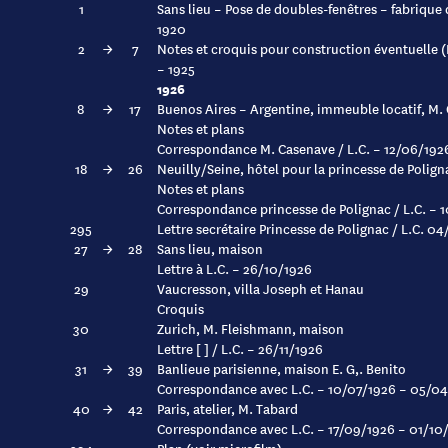
1
Sans lieu – Pose de doubles-fenêtres – fabrique d
1920
2
→
7
Notes et croquis pour construction éventuelle (
– 1925
1926
8
→
17
Buenos Aires – Argentine, immeuble locatif, M.
Notes et plans
Correspondance M. Casenave / L.C. – 12/06/192
18
→
26
Neuilly/Seine, hôtel pour la princesse de Polign
Notes et plans
Correspondance princesse de Polignac / L.C. – 
295
Lettre secrétaire Princesse de Polignac / L.C. 0
27
→
28
Sans lieu, maison
Lettre à L.C. – 26/10/1926
29
Vaucresson, villa Joseph et Hanau
Croquis
30
Zurich, M. Fleishmann, maison
Lettre [ ] / L.C. – 26/11/1926
31
→
39
Banlieue parisienne, maison E. G,. Benito
Correspondance avec L.C. – 10/07/1926 – 05/0
40
→
42
Paris, atelier, M. Tabard
Correspondance avec L.C. – 17/09/1926 – 01/10