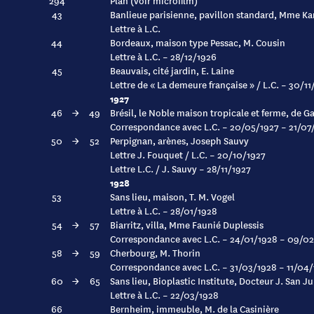
294
Plan (voir microfilm)
43
Banlieue parisienne, pavillon standard, Mme Ka
Lettre à L.C.
44
Bordeaux, maison type Pessac, M. Cousin
Lettre à L.C. – 28/12/1926
45
Beauvais, cité jardin, E. Laine
Lettre de « La demeure française » / L.C. – 30/1
1927
46
→
49
Brésil, le Noble maison tropicale et ferme, de G
Correspondance avec L.C. – 20/05/1927 – 21/07
50
→
52
Perpignan, arènes, Joseph Sauvy
Lettre J. Fouquet / L.C. – 20/10/1927
Lettre L.C. / J. Sauvy – 28/11/1927
1928
53
Sans lieu, maison, T. M. Vogel
Lettre à L.C. – 28/01/1928
54
→
57
Biarritz, villa, Mme Faunié Duplessis
Correspondance avec L.C. – 24/01/1928 – 09/0
58
→
59
Cherbourg, M. Thorin
Correspondance avec L.C. – 31/03/1928 – 11/04
60
→
65
Sans lieu, Bioplastic Institute, Docteur J. San Ju
Lettre à L.C. – 22/03/1928
66
Bernheim, immeuble, M. de la Casinière