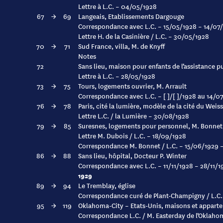
Lettre à L.C. – 04/05/1928
67
→
69
Langeais, Etablissements Dargouge
Correspondance avec L.C. – 15/05/1928 – 14/07
Lettre H. de la Casinière / L.C. – 30/05/1928
70
→
71
Sud France, villa, M. de Knyff
Notes
72
Sans lieu, maison pour enfants de l’assistance pu
Lettre à L.C. – 28/05/1928
73
→
75
Tours, logements ouvrier, M. Arrault
Correspondance avec L.C. – [ ]/[ ]/1928 au 14/0
76
→
78
Paris, cité la lumière, modèle de la cité du Weis
Lettre L.C. / la Lumière – 30/08/1928
79
→
85
Suresnes, logements pour personnel, M. Bonnet
Lettre M. Dubois / L.C. – 18/09/1928
Correspondance M. Bonnet / L.C. – 15/06/1929 
86
→
88
Sans lieu, hôpital, Docteur P. Winter
Correspondance avec L.C. – 11/11/1928 – 28/11/1
1929
89
→
94
Le Tremblay, église
Correspondance curé de Plant-Champigny / L.C
95
→
119
Oklahoma-City – Etats-Unis, maisons et apparte
Correspondance L.C. / M. Easterday de l’Oklahom