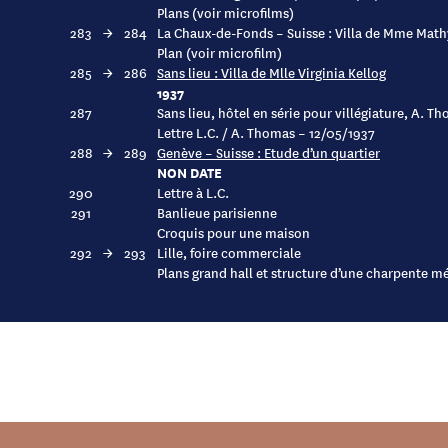
Plans (voir microfilms)
283
→
284
La Chaux-de-Fonds – Suisse : Villa de Mme Mat
Plan (voir microfilm)
285
→
286
Sans lieu : Villa de Mlle Virginia Kellog
1937
287
Sans lieu, hôtel en série pour villégiature, A. T
Lettre L.C. / A. Thomas – 12/05/1937
288
→
289
Genève – Suisse : Etude d’un quartier
NON DATE
290
Lettre à L.C.
291
Banlieue parisienne
Croquis pour une maison
292
→
293
Lille, foire commerciale
Plans grand hall et structure d’une charpente mé