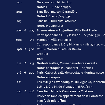
201
Nice, maison, M. Sardou
Notes L.C. – 01/10/1930
202
Sans lieu, maison Darantière
Notes L.C. – 02/10/1930
203
Sans lieu, bureaux Latourna
Notes P. Jeanneret
204
→
207
Buenos Aires – Argentine : Villa Paul Prado
Correspondance L.C. / P. Prado – 08/01/1930 – 
208
211
Marcour : Villa M. Harris
Correspondance L.C. / M. Harris – 18/12/1930 – 
296
→
302
Chili – Maison ou atelier Davila
Croquis
1931
212
→
215
Nesle-la-Vallée, Musée des artistes vivants
Notes et croquis P. Jeanneret – 06/1931
216
→
220
Paris, Cabaret, salle de spectacle Montparnasse
Notes et croquis
221
Iles d’Or (Le Lavandou), M. du Vignaud, lotissem
Lettre L.C. / M. du Vignaud – 18/07/1931
222
→
226
Sans lieu, Mme la Comtesse de Chabons
Relevé de l’ancien appartement de la Comtesse
Plan (voir microfilm)