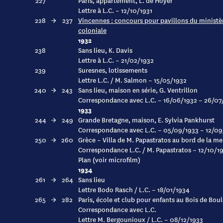
227
Paris, appartement, L. de Hoyer
Lettre à L.C. – 12/10/1931
228
→
237
Vincennes : concours pour pavillons du ministère
coloniale
1932
238
Sans lieu, K. Davis
Lettre à L.C. – 21/02/1932
239
Suresnes, lotissements
Lettre L.C. / M. Salmon – 15/05/1932
240
→
243
Sans lieu, maison en série, G. Ventrillon
Correspondance avec L.C. – 16/06/1932 – 26/07
1933
244
→
249
Grande Bretagne, maison, E. Sylvia Pankhurst
Correspondance avec L.C. – 05/09/1933 – 12/09
250
→
260
Grèce – Villa de M. Papastratos au bord de la me
Correspondance L.C. / M. Papastratos – 12/10/1
Plan (voir microfilm)
1934
261
→
264
Sans lieu
Lettre Bodo Rasch / L.C. – 18/01/1934
265
→
282
Paris, école et club pour enfants au Bois de B
Correspondance avec L.C.
Lettre M. Bergounioux / L.C. – 08/12/1933