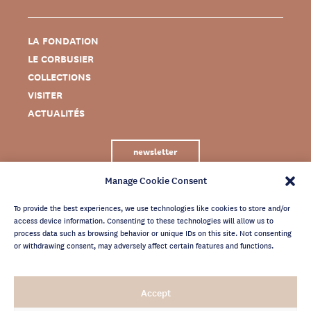
LA FONDATION
LE CORBUSIER
COLLECTIONS
VISITER
ACTUALITÉS
newsletter
Manage Cookie Consent
To provide the best experiences, we use technologies like cookies to store and/or
access device information. Consenting to these technologies will allow us to
process data such as browsing behavior or unique IDs on this site. Not consenting
or withdrawing consent, may adversely affect certain features and functions.
MENTIONS LÉGALES
Accept
CRÉDITS
POLITIQUE DE CONFIDENTIALITÉ