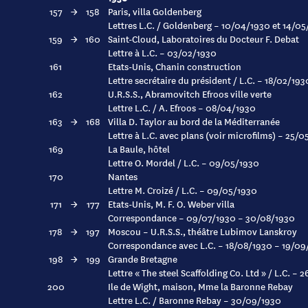
157
→
158
Paris, villa Goldenberg
Lettres L.C. / Goldenberg – 10/04/1930 et 14/0
159
→
160
Saint-Cloud, Laboratoires du Docteur F. Debat
Lettre à L.C. – 03/02/1930
161
Etats-Unis, Chanin construction
Lettre secrétaire du président / L.C. – 18/02/193
162
U.R.S.S., Abramovitch Efroos ville verte
Lettre L.C. / A. Efroos – 08/04/1930
163
→
168
Villa D. Taylor au bord de la Méditerranée
Lettre à L.C. avec plans (voir microfilms) – 25/
169
La Baule, hôtel
Lettre O. Mordel / L.C. – 09/05/1930
170
Nantes
Lettre M. Croizé / L.C. – 09/05/1930
171
→
177
Etats-Unis, M. F. O. Weber villa
Correspondance – 09/07/1930 – 30/08/1930
178
→
197
Moscou – U.R.S.S., théâtre Lubimov Lanskroy
Correspondance avec L.C. – 18/08/1930 – 19/09
198
→
199
Grande Bretagne
Lettre « The steel Scaffolding Co. Ltd » / L.C. –
200
Ile de Wight, maison, Mme la Baronne Rebay
Lettre L.C. / Baronne Rebay – 30/09/1930