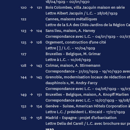
18/04/1929 – 02/01/1930
120
→
121
Bois Colombes, villa Jacquin maison en série
Lettre Albert Jacquin / L.C. – 28/06/1929
122
Cannes, maisons métalliques
Lettre de la S.A des Cités-Jardins de la Région 
123
→
124
Sans lieu, maison, A. Harvey
Correspondance avec L.C. – 04/01/1929 – 02/0
125
→
126
Orgement, construction d’une cité
Lettre [ ] / L.C. – 10/04/1929
127
Bruxelles – Belgique, M. Grimar
Lettre à L.C. – 10/06/1929
128
→
143
Colmar, maison, A. Stirnemann
Correspondance – 31/05/1929 – 19/10/1930 ave
144
→
145
Grenoble, modernisation locaux de rédaction et
dauphinois », M. Andry-Farcy
Correspondance avec L.C. – 04/06/1929 – 19/0
149
→
151
Bruxelles – Belgique, maison, A. Knopff Marlien
Correspondance avec L.C. – 12/07/1929 – 19/08
152
→
154
Genève – Suisse, American Hôtels Corporation 
Lettre L.C. / président L. Kincaid – 17/07/1929
155
→
156
Madrid – Espagne : projet d’urbanisation
Lettre Delia del Careil / L.C. avec brochure su
1930