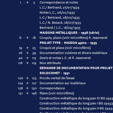
1
→
5
Correspondance et notes
L.C./ Bertrand, 27/01/1934
Notes L.C., 06/02/1935
L.C./ Bertrand, 28/07/1935
L.C./ N. Bezard, 28/07/1935
Bertrand / L.C., 18/09/1935
MAISONS METALLIQUES – 1938 (série)
6
→
18
Croquis, plans (voir microfilms) P. Jeanneret
PROJET TYPE – MAISON 45m2 – 1935
19
→
25
Croquis et plans (voir microfilms)
26
→
39
Documentation cuisines et divers matériaux
40
→
115
Devis et notes L.C. et P. Jeanneret
116
→
119
Non attribués
DEMANDE DE DOCUMENTATION POUR PROJET 
SOLOCOMET – 1931
120
→
123
Procès-verbal de l’essai
124
→
127
Documentation sur matériaux
128
→
130
Correspondance
131
→
146
Plans (voir microfilms)
Construction métallique du long pan III BG 294
Construction métallique du long pan I BG 29433
Construction métallique du long pan II BG 2943