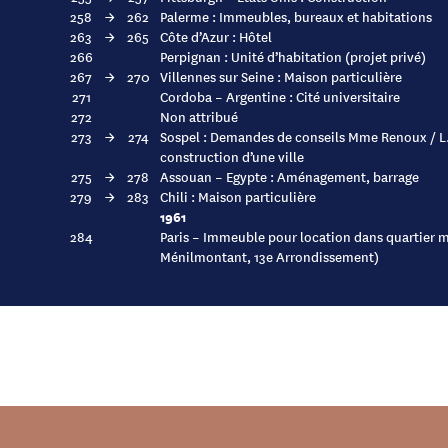
258
→
262
Palerme : Immeubles, bureaux et habitations
263
→
265
Côte d’Azur : Hôtel
266
Perpignan : Unité d’habitation (projet privé)
267
→
270
Villennes sur Seine : Maison particulière
271
Cordoba – Argentine : Cité universitaire
272
Non attribué
273
→
274
Sospel : Demandes de conseils Mme Renoux / L.C
construction d’une ville
275
→
278
Assouan – Egypte : Aménagement, barrage
279
→
283
Chili : Maison particulière
1961
284
Paris – Immeuble pour location dans quartier m
Ménilmontant, 13e Arrondissement)