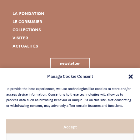
LA FONDATION
LE CORBUSIER
COLLECTIONS
VISITER
ACTUALITÉS
newsletter
Manage Cookie Consent
To provide the best experiences, we use technologies like cookies to store and/or
access device information. Consenting to these technologies will allow us to
process data such as browsing behavior or unique IDs on this site. Not consenting
or withdrawing consent, may adversely affect certain features and functions.
MENTIONS LÉGALES
Accept
CRÉDITS
POLITIQUE DE CONFIDENTIALITÉ