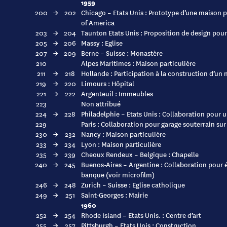
1959
200
→
202
Chicago – Etats Unis : Prototype d’une maison 
of America
203
→
204
Taunton Etats Unis : Proposition de design pour
205
→
206
Massy : Eglise
207
→
209
Berne – Suisse : Monastère
210
Alpes Maritimes : Maison particulière
211
→
218
Hollande : Participation à la construction d’un 
219
→
220
Limours : Hôpital
221
→
222
Argenteuil : Immeubles
223
Non attribué
224
→
228
Philadelphie – Etats Unis : Collaboration pour u
229
Paris : Collaboration pour garage souterrain su
230
→
232
Nancy : Maison particulière
233
→
234
Lyon : Maison particulière
235
→
239
Cheoux Rendeux – Belgique : Chapelle
240
→
245
Buenos-Aires – Argentine : Collaboration pour 
banque (voir microfilm)
246
→
248
Zurich – Suisse : Eglise catholique
249
→
251
Saint-Georges : Mairie
1960
252
→
254
Rhode Island – Etats Unis. : Centre d’art
255
→
257
Pittsburgh – Etats Unis : Construction