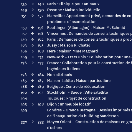
139
→
148
Paris : Clinique pour animaux
149
→
150
Essonne : Maison individuelle
151
→
152
Marseille : Appartement privé, demandes de co
problèmes d’insonorisation
153
→
156
Reutlingen (Allemagne) : Maison M. Schmid
157
→
158
Vincennes : Demandes de conseils techniques 
159
→
162
Paris : Demandes de conseils techniques à propo
163
→
165
Jussy : Maison R. Chatel
166
→
168
Isère : Maison Mme Magnard
169
→
175
New-York – Etats Unis : Collaboration pour une 
176
→
177
France : Collaboration pour la construction de 
ingénieurs italiens
178
→
184
Non attribués
185
→
187
Maison-Lafitte : Maison particulière
188
→
189
Belgique : Centre de rééducation
190
→
193
Stockholm – Suède : Ville satellite
194
Toulouse : Projet de construction
195
→
198
Dijon : Immeuble locatif
199
Londres – Grande Bretagne : Dessins imprimés s
de l’inauguration du building Sanderson
332
→
333
Moyen Orient – Construction de maisons en gran
d’usines