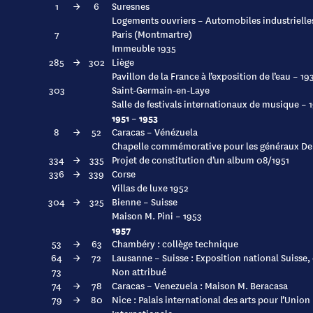
1
→
6
Suresnes
Logements ouvriers – Automobiles industrielle
7
Paris (Montmartre)
Immeuble 1935
285
→
302
Liège
Pavillon de la France à l’exposition de l’eau – 19
303
Saint-Germain-en-Laye
Salle de festivals internationaux de musique – 
1951 – 1953
8
→
52
Caracas – Vénézuela
Chapelle commémorative pour les généraux Del
334
→
335
Projet de constitution d’un album 08/1951
336
→
339
Corse
Villas de luxe 1952
304
→
325
Bienne – Suisse
Maison M. Pini – 1953
1957
53
→
63
Chambéry : collège technique
64
→
72
Lausanne – Suisse : Exposition national Suisse
73
Non attribué
74
→
78
Caracas – Venezuela : Maison M. Beracasa
79
→
80
Nice : Palais international des arts pour l’Unio