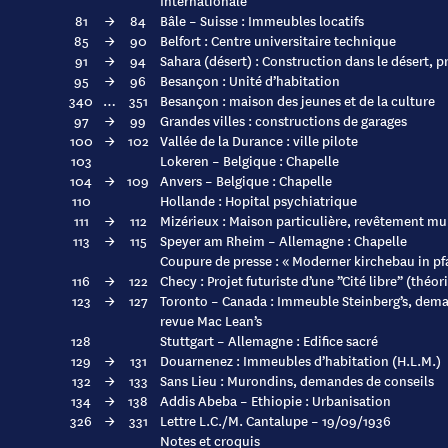
Internationale
81
→
84
Bâle – Suisse : Immeubles locatifs
85
→
90
Belfort : Centre universitaire technique
91
→
94
Sahara (désert) : Construction dans le désert, p
95
→
96
Besançon : Unité d’habitation
340
…
351
Besançon : maison des jeunes et de la culture
97
→
99
Grandes villes : constructions de garages
100
→
102
Vallée de la Durance : ville pilote
103
Lokeren – Belgique : Chapelle
104
→
109
Anvers – Belgique : Chapelle
110
Hollande : Hopital psychiatrique
111
→
112
Mizérieux : Maison particulière, revêtement mu
113
→
115
Speyer am Rheim – Allemagne : Chapelle
Coupure de presse : « Moderner kirchebau in pfa
116
→
122
Checy : Projet futuriste d’une ”Cité libre” (théo
123
→
127
Toronto – Canada : Immeuble Steinberg’s, dem
revue Mac Lean’s
128
Stuttgart – Allemagne : Edifice sacré
129
→
131
Douarnenez : Immeubles d’habitation (H.L.M.)
132
→
133
Sans Lieu : Murondins, demandes de conseils
134
→
138
Addis Abeba – Ethiopie : Urbanisation
326
→
331
Lettre L.C./M. Cantalupe – 19/09/1936
Notes et croquis