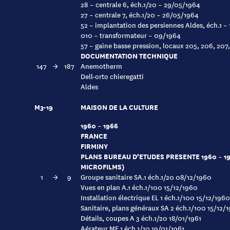
28 – centrale 6, éch.1/20 – 29/05/1964
27 – centrale 7, éch.1/20 – 26/05/1964
52 – implantation des persiennes Aldes, éch.1 –
010 – transformateur – 09/1964
57 – gaine basse pression, locaux 205, 206, 207
DOCUMENTATION TECHNIQUE
147
→
187
Anemotherm
Dell-orto chieregatti
Aldes
M3-19
MAISON DE LA CULTURE
1960 – 1966
FRANCE
FIRMINY
PLANS BUREAU D’ETUDES PRESENTE 1960 – 19
MICROFILMS)
1
→
9
Groupe sanitaire SA.1 éch.1/20 08/12/1960
Vues en plan A.1 éch.1/100 15/12/1960
Installation électrique EL 1 éch.1/100 15/12/1960
Sanitaire, plans généraux SA 2 éch.1/100 15/12/
Détails, coupes A 3 éch.1/20 18/01/1961
Aérateur ME 1 éch.1/10 19/01/1961