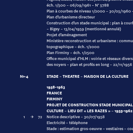
éch. 1/500 – 06/09/1961 – N° 5788
Plan à courbes de niveau 1/2000 – 30/05/1960 – 
Plan d’urbanisme directeur
Construction d’un stade municipal : plan à cour
– Bigey – 13/04/1959 (mentionné annulé)
Projet d’aménagement
Ministère reconstruction et urbanisme : commu
topographique – éch. 1/2000
Plan Firminy – éch. 1/2500
Office municipal d’HLM : voirie et réseaux divers
des noyers – plan et profils en long – 22/11/1956
N1-4
STADE – THEATRE – MAISON DE LA CULTURE
1958-1963
FRANCE
FIRMINY
PROJET DE CONSTRUCTION STADE MUNICIPAL 
CULTURE – LIEU DIT « LES RAZES » – 1955-1962
1
→
72
Notice descriptive – 30/07/1958
Electricité – téléphone
Stade : estimation gros-oeuvre – vestiaires – co