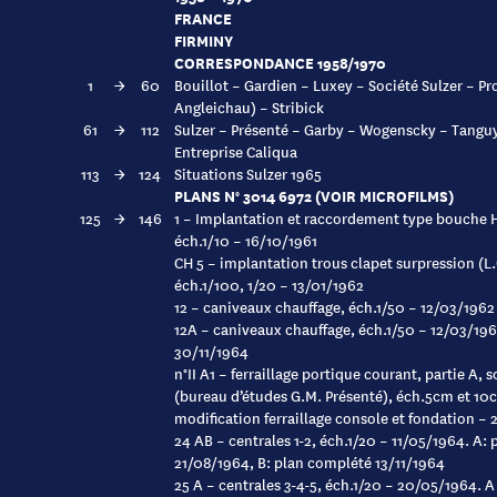
FRANCE
FIRMINY
CORRESPONDANCE 1958/1970
1
→
60
Bouillot – Gardien – Luxey – Société Sulzer – Pr
Angleichau) – Stribick
61
→
112
Sulzer – Présenté – Garby – Wogenscky – Tanguy
Entreprise Caliqua
113
→
124
Situations Sulzer 1965
PLANS N° 3014 6972 (VOIR MICROFILMS)
125
→
146
1 – Implantation et raccordement type bouche 
éch.1/10 – 16/10/1961
CH 5 – implantation trous clapet surpression (L.
éch.1/100, 1/20 – 13/01/1962
12 – caniveaux chauffage, éch.1/50 – 12/03/1962
12A – caniveaux chauffage, éch.1/50 – 12/03/1962
30/11/1964
n°II A1 – ferraillage portique courant, partie A, 
(bureau d’études G.M. Présenté), éch.5cm et 1
modification ferraillage console et fondation –
24 AB – centrales 1-2, éch.1/20 – 11/05/1964. A:
21/08/1964, B: plan complété 13/11/1964
25 A – centrales 3-4-5, éch.1/20 – 20/05/1964. A