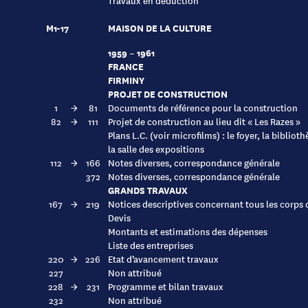
Travaux en déduction
M1-17
MAISON DE LA CULTURE
1959 – 1961
FRANCE
FIRMINY
PROJET DE CONSTRUCTION
1
→
81
Documents de référence pour la construction
82
→
111
Projet de construction au lieu dit « Les Razes »
Plans L.C. (voir microfilms) : le foyer, la biblioth
la salle des expositions
112
→
166
Notes diverses, correspondance générale
372
Notes diverses, correspondance générale
GRANDS TRAVAUX
167
→
219
Notices descriptives concernant tous les corps d
Devis
Montants et estimations des dépenses
Liste des entreprises
220
→
226
Etat d’avancement travaux
227
Non attribué
228
→
231
Programme et bilan travaux
232
Non attribué