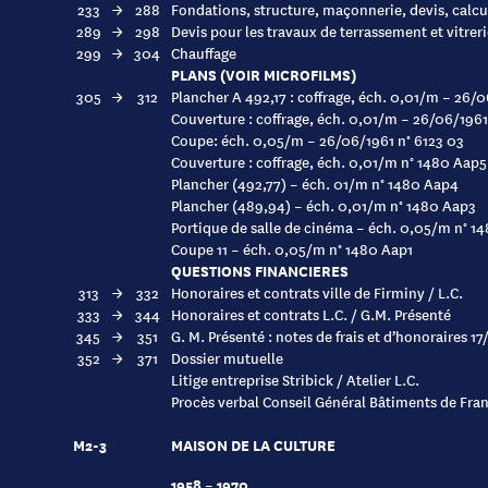
233
→
288
Fondations, structure, maçonnerie, devis, calcu
289
→
298
Devis pour les travaux de terrassement et vitrer
299
→
304
Chauffage
PLANS (VOIR MICROFILMS)
305
→
312
Plancher A 492,17 : coffrage, éch. 0,01/m – 26/0
Couverture : coffrage, éch. 0,01/m – 26/06/1961
Coupe: éch. 0,05/m – 26/06/1961 n° 6123 03
Couverture : coffrage, éch. 0,01/m n° 1480 Aap5
Plancher (492,77) – éch. 01/m n° 1480 Aap4
Plancher (489,94) – éch. 0,01/m n° 1480 Aap3
Portique de salle de cinéma – éch. 0,05/m n° 1
Coupe 11 – éch. 0,05/m n° 1480 Aap1
QUESTIONS FINANCIERES
313
→
332
Honoraires et contrats ville de Firminy / L.C.
333
→
344
Honoraires et contrats L.C. / G.M. Présenté
345
→
351
G. M. Présenté : notes de frais et d’honoraires 1
352
→
371
Dossier mutuelle
Litige entreprise Stribick / Atelier L.C.
Procès verbal Conseil Général Bâtiments de Fra
M2-3
MAISON DE LA CULTURE
1958 – 1970