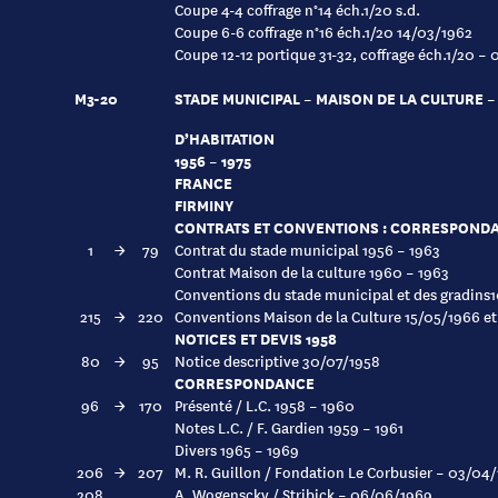
Coupe 4-4 coffrage n°14 éch.1/20 s.d.
Coupe 6-6 coffrage n°16 éch.1/20 14/03/1962
Coupe 12-12 portique 31-32, coffrage éch.1/20 – 0
M3-20
STADE MUNICIPAL – MAISON DE LA CULTURE –
D’HABITATION
1956 – 1975
FRANCE
FIRMINY
CONTRATS ET CONVENTIONS : CORRESPONDAN
1
→
79
Contrat du stade municipal 1956 – 1963
Contrat Maison de la culture 1960 – 1963
Conventions du stade municipal et des gradins
215
→
220
Conventions Maison de la Culture 15/05/1966 e
NOTICES ET DEVIS 1958
80
→
95
Notice descriptive 30/07/1958
CORRESPONDANCE
96
→
170
Présenté / L.C. 1958 – 1960
Notes L.C. / F. Gardien 1959 – 1961
Divers 1965 – 1969
206
→
207
M. R. Guillon / Fondation Le Corbusier – 03/04
208
A. Wogenscky / Stribick – 06/06/1969