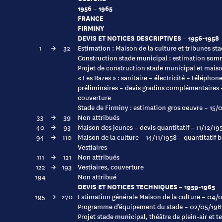
1956 – 1965
FRANCE
FIRMINY
DEVIS ET NOTICES DESCRIPTIVES – 1956-1958
1
→
32
Estimation : Maison de la culture et tribunes st
Construction stade municipal : estimation som
Projet de construction stade municipal et maison
« Les Razes » : sanitaire – électricité – téléphon
préliminaires – devis gradins complémentaires 
couverture
Stade de Firminy : estimation gros oeuvre – 15/
33
→
39
Non attribués
40
→
93
Maison des jeunes – devis quantitatif – 11/12/19
94
→
110
Maison de la culture – 14/11/1958 – quantitatif
Vestiaires
111
→
121
Non attribués
122
→
193
Vestiaires, couverture
194
Non attribué
DEVIS ET NOTICES TECHNIQUES – 1959-1965
195
→
270
Estimation générale Maison de la culture – 04/
Programme d’équipement du stade – 02/05/196
Projet stade municipal, théâtre de plein-air et t