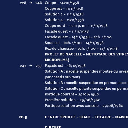
228
→
246
Coupe – 14/10/1958
Coupe est – 11/11/1958
Solution 2 – 11/11/1958
Solution 4 – 11/11/1958
Coupe nord – 1 cm p. m. – 11/11/1958
Façade ouest – 11/11/1958
Façade ouest – 14/11/1958 – éch. 1/100
Sous-sol – éch. 1/100 – 14/11/1958
Rez-de-chaussée – éch. 1/100 – 14/11/1958
PROJET DE NACELLE – NETTOYAGE DES VITRE
MICROFILMS)
247
→
253
Façade est – 16/12/1958
Solution A : nacelle suspendue montée du nivea
par chassis ouvrant)
Solution B : nacelle suspendue en permanence s
Solution C : nacelle pliante suspendue en perm
Portique courant – 29/06/1960
Première solution – 29/06/1960
Portique solution avec console – 29/06/1960
N1-5
CENTRE SPORTIF – STADE – THEATRE – MAISO
CULTURE