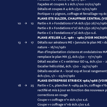
Façades et coupes A 2 éch.1/100 01/02/1961
Détails et coupes A 4 éch.1/50 12/02/1961
Portique 1-2 pignon, coffrage et ferraillage 119 
PLANS ETS SULZER, CHAUFFAGE CENTRAL (VO
10
→
12
Partie « A » Fondations n°1A éch.1/50 26/10/196
Partie « B » Fondations n°2C éch.1/50 26/10/196
Partie « C » Fondations n°3C éch.1/50 s.d.
PLANS ATELIER L.C. 1961 – 1962 (VOIR MICROF
13
→
17
Détails sur aérateurs ME 1 (annule le plan ME 1 
nature – 16/10/1961
Plan d’implantation cloisons et ondulatoires MA
remplace le plan MA 3), éch.1/50 – 17/11/1961
Détail escalier « C » extérieur GO 14, éch.1/20 – 
Escalier hélicoïdal, éch. 1/20 – 29/12/1961
Détails escalier A – local 109 et local rangemen
éch.1/20, 1/1 – 03/01/1962
PLANS ENTREPRISE STRIBICK 1962/1966 (VOI
18
→
25
Partie « C », plancher A +489.94 b1, coffrage n°6
rectifié et mis à jour en fonction des nouveaux
corrections en rouge
Coupe 1-1 coffrage n°11 éch.1/20 s.d.
Coupe 1-1 coffrage n°11b éch.1/20 s.d.