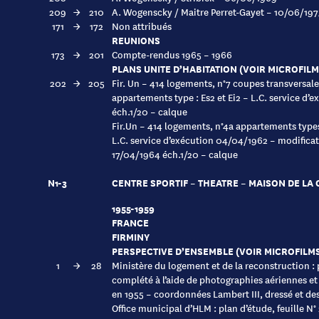
209
→
210
A. Wogenscky / Maitre Perret-Gayet – 10/06/197
171
→
172
Non attribués
REUNIONS
173
→
201
Compte-rendus 1965 – 1966
PLANS UNITE D’HABITATION (VOIR MICROFILM
202
→
205
Fir. Un – 414 logements, n°7 coupes transversale
appartements type : Es2 et Ei2 – L.C. service d’
éch.1/20 – calque
Fir.Un – 414 logements, n°4a appartements types
L.C. service d’exécution 04/04/1962 – modifica
17/04/1964 éch.1/20 – calque
N1-3
CENTRE SPORTIF – THEATRE – MAISON DE LA
1955-1959
FRANCE
FIRMINY
PERSPECTIVE D’ENSEMBLE (VOIR MICROFILM
1
→
28
Ministère du logement et de la reconstruction :
complété à l’aide de photographies aériennes et m
en 1955 – coordonnées Lambert III, dressé et des
Office municipal d’HLM : plan d’étude, feuille N° 