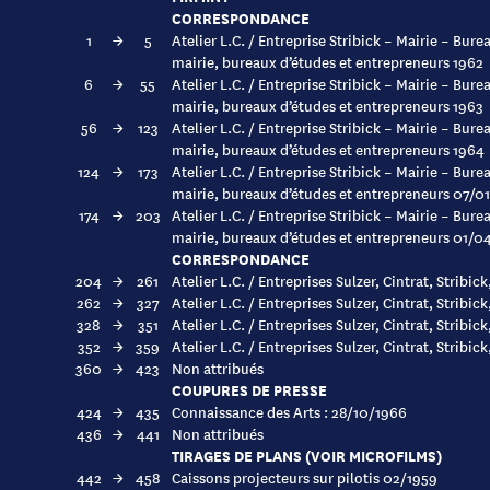
CORRESPONDANCE
1
→
5
Atelier L.C. / Entreprise Stribick – Mairie – Bur
mairie, bureaux d’études et entrepreneurs 1962
6
→
55
Atelier L.C. / Entreprise Stribick – Mairie – Bur
mairie, bureaux d’études et entrepreneurs 1963
56
→
123
Atelier L.C. / Entreprise Stribick – Mairie – Bur
mairie, bureaux d’études et entrepreneurs 1964
124
→
173
Atelier L.C. / Entreprise Stribick – Mairie – Bur
mairie, bureaux d’études et entrepreneurs 07/0
174
→
203
Atelier L.C. / Entreprise Stribick – Mairie – Bur
mairie, bureaux d’études et entrepreneurs 01/0
CORRESPONDANCE
204
→
261
Atelier L.C. / Entreprises Sulzer, Cintrat, Stribic
262
→
327
Atelier L.C. / Entreprises Sulzer, Cintrat, Stribic
328
→
351
Atelier L.C. / Entreprises Sulzer, Cintrat, Stribic
352
→
359
Atelier L.C. / Entreprises Sulzer, Cintrat, Stribic
360
→
423
Non attribués
COUPURES DE PRESSE
424
→
435
Connaissance des Arts : 28/10/1966
436
→
441
Non attribués
TIRAGES DE PLANS (VOIR MICROFILMS)
442
→
458
Caissons projecteurs sur pilotis 02/1959