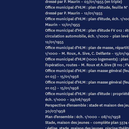
dressé par P. Maurin – 03/01/1955 (en triple)
Office municipal d’HLM : plan d’étude, feuille N° 
dressé par P. Maurin – 12/01/1955
Office municipal d’HLM : plan d’étude, éch. 1/100
Maurin – 12/01/1955
Office municipal d’HLM : plan d’étude FV 012 : é
circulation automobile, éch. 1/1000 – plan levé 
12/01/1955
Office municipal d’HLM : plan de masse, réparti
1/1000 – M. Roux, A. Sive, C. Delfante – 15/01/1
Office municipal d’HLM (1000 logements) : plan
l’opération, routes – M. Roux et A.Sive (B 110 ; 
Office municipal d’HLM : plan masse général (feuil
01 03) – 15/01/1956
Office municipal d’HLM : plan masse général (feui
01 05) – 15/01/1956
Office municipal d’HLM : plan d’étude : propriét
éch. 1/1000 – 29/06/1956
Perspective d’ensemble : stade et maison des jeu
30/07/1958
Plan d’ensemble : éch. 1/1000 – 08/12/1958
Stade, maison des jeunes – complète plan 5574
: église, stade, maison des jeunes, piscine théâtr