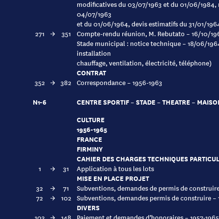
modificatives du 03/07/1963 et du 01/06/1984, 
04/07/1963
et du 01/06/1964, devis estimatifs du 31/01/196
271
→
351
Compte-rendu réunion, M. Rebutato – 16/10/19
Stade municipal : notice technique – 18/06/1964 
installation
chauffage, ventilation, électricité, téléphone)
CONTRAT
352
→
382
Correspondance – 1956-1963
N1-6
CENTRE SPORTIF – STADE – THEATRE – MAISO
CULTURE
1956-1965
FRANCE
FIRMINY
CAHIER DES CHARGES TECHNIQUES PARTICUL
1
→
31
Application à tous les lots
MISE EN PLACE PROJET
32
→
71
Subventions, demandes de permis de construire
72
→
102
Subventions, demandes permis de construire – 
DIVERS
103
→
148
Paiement et demandes d’honoraires – 1957-1965