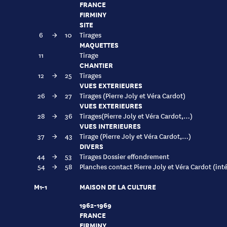
FRANCE
FIRMINY
SITE
6
→
10
Tirages
MAQUETTES
11
Tirage
CHANTIER
12
→
25
Tirages
VUES EXTERIEURES
26
→
27
Tirages (Pierre Joly et Véra Cardot)
VUES EXTERIEURES
28
→
36
Tirages(Pierre Joly et Véra Cardot,…)
VUES INTERIEURES
37
→
43
Tirage (Pierre Joly et Véra Cardot,…)
DIVERS
44
→
53
Tirages Dossier effondrement
54
→
58
Planches contact Pierre Joly et Véra Cardot (inté
M1-1
MAISON DE LA CULTURE
1962-1969
FRANCE
FIRMINY