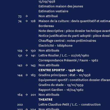
15/09/1958
Estimation maison des jeunes
Estimation vestiaire
73
→
Non attribué
74
→
128
Maison de la culture : devis quantitatif et esti
Bordereau
Note descriptive : pièce dossier technique avan
Notice justificative du parti adopté : pièce doss
Chauffage central : notes préliminaires
Electricité – téléphone
129
→
130
Non attribués
131
→
141
Lettre Roulier / L.C. – 02/06/1960
Correspondance Présenté / Faure – 1962
142
→
143
Non attribués
CENTRE SPORTIF – 1958-1963
144
→
163
Gradins principaux : état – 10/1958
Equipement sportif : constitution dossier d’avan
Gradins du stade – 19/10/1959
Rapport Gardien – 16/04/1962
164
→
201
Non attribués
THEATRE
202
Lettre Claudius-Petit / L.C. – construction
203
→
204
Non attribués