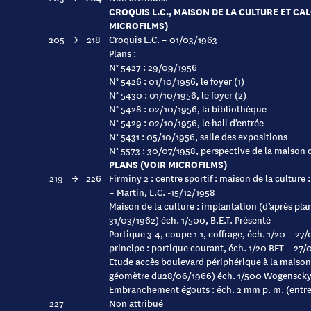
CROQUIS L.C., MAISON DE LA CULTURE ET CA
MICROFILMS)
205
→
218
Croquis L.C. – 01/03/1963
Plans :
N° 5427 : 29/09/1956
N° 5426 : 01/10/1956, le foyer (1)
N° 5430 : 01/10/1956, le foyer (2)
N° 5428 : 02/10/1956, la bibliothèque
N° 5429 : 02/10/1956, le hall d’entrée
N° 5431 : 05/10/1956, salle des expositions
N° 5573 : 30/07/1958, perspective de la maison 
PLANS (VOIR MICROFILMS)
219
→
226
Firminy 2 : centre sportif : maison de la culture 
– Martin, L.C. -15/12/1958
Maison de la culture : implantation (d’après plan 
31/03/1962) éch. 1/500, B.E.T. Présenté
Portique 3-4, coupe 1-1, coffrage, éch. 1/20 – 2
principe : portique courant, éch. 1/20 BET – 27
Etude accès boulevard périphérique à la maison 
géomètre du28/06/1966) éch. 1/500 Wogenscky
Embranchement égouts : éch. 2 mm p. m. (entrepr
227
Non attribué