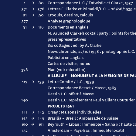
1
→
80
Correspondance L.C./ Entwistle et Clarke, 1937 
374
→
376
Lettres E. Clarke et Primaldi/L.C. – 26/06/1939 
81
→
90
Croquis, dessins, calculs
377
Analyse graphologique
91
→
116
Documents en anglais
M. Arundell Clarke’s coktail party : points for th
pressrepresentatives
Six cottages : éd. by A. Clarke
News chronicle, 22/10/1938 : photographie L.C. 
Publicité en anglais
Cartes de visites, notes
378
Plan (voir microfilm)
VILLEJUIF – MONUMENT A LA MEMOIRE DE PA
117
→
139
Lettre Comité / L.C., 1939
Correspondance Besset / Masse, 1965
Dessin L.C. offert à Masse
140
Dessin L.C. représentant Paul Vaillant Couturier
PROJETS 1961
141
→
142
Orsay : Maisons individuelles
143
→
149
Brasilia – Brésil : Ambassade de Suisse
150
→
151
Beyrouth – Liban : Immeuble « Salha » : haute c
152
Amsterdam – Pays-Bas : Immeuble locatif