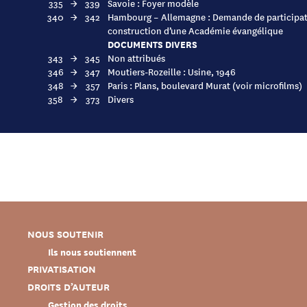
335
→
339
Savoie : Foyer modèle
340
→
342
Hambourg – Allemagne : Demande de participat
construction d’une Académie évangélique
DOCUMENTS DIVERS
343
→
345
Non attribués
346
→
347
Moutiers-Rozeille : Usine, 1946
348
→
357
Paris : Plans, boulevard Murat (voir microfilms)
358
→
373
Divers
NOUS SOUTENIR
Ils nous soutiennent
PRIVATISATION
DROITS D’AUTEUR
Gestion des droits