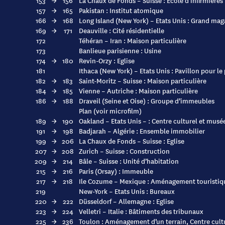
153
→
156
La Chaux de Fonds – Suisse : Ecole d’infirmières
157
→
165
Pakistan : Institut atomique
166
→
168
Long Island (New York) – Etats Unis : Grand mag
169
→
171
Deauville : Cité résidentielle
172
Téhéran – Iran : Maison particulière
173
Banlieue parisienne : Usine
174
→
180
Revin-Orzy : Eglise
181
Ithaca (New York) – Etats Unis : Pavillon pour le
182
→
183
Saint-Moritz – Suisse : Maison particulière
184
→
185
Vienne – Autriche : Maison particulière
186
→
188
Draveil (Seine et Oise) : Groupe d’immeubles
Plan (voir microfilm)
189
→
190
Oakland – Etats Unis – : Centre culturel et musé
191
→
198
Badjarah – Algérie : Ensemble immobilier
199
→
206
La Chaux de Fonds – Suisse : Eglise
207
→
208
Zurich – Suisse : Construction
209
→
214
Bâle – Suisse : Unité d’habitation
215
→
216
Paris (Orsay) : Immeuble
217
→
218
Ile Cozume – Mexique : Aménagement touristiq
219
New-York – Etats Unis : Bureaux
220
→
222
Düsseldorf – Allemagne : Eglise
223
→
224
Velletri – Italie : Bâtiments des tribunaux
225
→
236
Toulon : Aménagement d’un terrain, Centre cultu