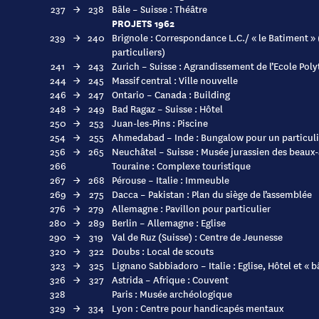
237
→
238
Bâle – Suisse : Théâtre
PROJETS 1962
239
→
240
Brignole : Correspondance L.C./ « le Batiment » 
particuliers)
241
→
243
Zurich – Suisse : Agrandissement de l’Ecole Pol
244
→
245
Massif central : Ville nouvelle
246
→
247
Ontario – Canada : Building
248
→
249
Bad Ragaz – Suisse : Hôtel
250
→
253
Juan-les-Pins : Piscine
254
→
255
Ahmedabad – Inde : Bungalow pour un particuli
256
→
265
Neuchâtel – Suisse : Musée jurassien des beaux-
266
Touraine : Complexe touristique
267
→
268
Pérouse – Italie : Immeuble
269
→
275
Dacca – Pakistan : Plan du siège de l’assemblée
276
→
279
Allemagne : Pavillon pour particulier
280
→
289
Berlin – Allemagne : Eglise
290
→
319
Val de Ruz (Suisse) : Centre de Jeunesse
320
→
322
Doubs : Local de scouts
323
→
325
Lignano Sabbiadoro – Italie : Eglise, Hôtel et « 
326
→
327
Astrida – Afrique : Couvent
328
Paris : Musée archéologique
329
→
334
Lyon : Centre pour handicapés mentaux