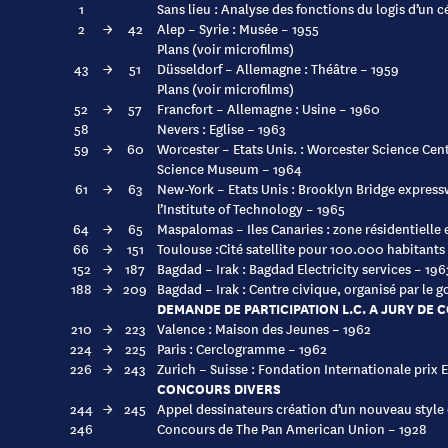
1
Sans lieu : Analyse des fonctions du logis d’un 
2
→
42
Alep – Syrie : Musée – 1955
Plans (voir microfilms)
43
→
51
Düsseldorf – Allemagne : Théâtre – 1959
Plans (voir microfilms)
52
→
57
Francfort – Allemagne : Usine – 1960
58
Nevers : Eglise – 1963
59
→
60
Worcester – Etats Unis. : Worcester Science Cen
Science Museum – 1964
61
→
63
New-York – Etats Unis : Brooklyn Bridge expres
l’Institute of Technology – 1965
64
→
65
Maspalomas – Iles Canaries : zone résidentielle 
66
→
151
Toulouse :Cité satellite pour 100.000 habitants
152
→
187
Bagdad – Irak : Bagdad Electricity services – 196
188
→
209
Bagdad – Irak : Centre civique, organisé par le
DEMANDE DE PARTICIPATION L.C. A JURY DE
210
→
223
Valence : Maison des Jeunes – 1962
224
→
225
Paris : Cerclogramme – 1962
226
→
243
Zurich – Suisse : Fondation Internationale prix E
CONCOURS DIVERS
244
→
245
Appel dessinateurs création d’un nouveau style
246
Concours de The Pan American Union – 1928