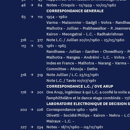
46
→
64
Notes – Croquis – 12/1959 – 10/05/1962
CORRESPONDANCE GENERALE
65
→
112
1954 – 1960
Varma – Maisonnier – Gadgil – Vohra – Randha
Malhotra – Jullian – Prabhawalkar – P. Jeanne
Kairon – Meongatrai – L.C. – Radhakrishnan
316
…
317
Note L.C. / Jullian 20/01/1960 – 25/05/1960
113
→
175
1961 – 1965
Randhawa – Jullian – Gardien – Chowdhury – Pr
Malhotra – Nangea – Andréini – L.C. – Vohra –
Indes en France – Malhotra – Narang – Varma –
Committee – Ahooja – Dethe
318
→
319
Note Jullian / L.C. 23/03/1961
Note L.C. / Tavès 10/07/1961
CORRESPONDANCE L.C. / OVE ARUP
176
→
201
Ove Arup, ingénieur à qui L.C. a confié le voile
l’amphithéâtre et le dance stage combinés – 17
LABORATOIRE ELECTRONIQUE DE DECISION S
202
→
226
Correspondance 1960 – 1966
Olivetti – Société Philips – Kairon – Nehru – L.
Malraux – L.C. –
227
→
234
Notes – 18/11/1960 – 09/12/1961