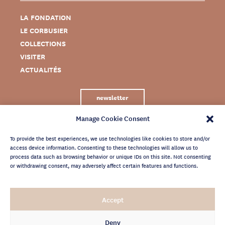
LA FONDATION
LE CORBUSIER
COLLECTIONS
VISITER
ACTUALITÉS
newsletter
Manage Cookie Consent
To provide the best experiences, we use technologies like cookies to store and/or
access device information. Consenting to these technologies will allow us to
process data such as browsing behavior or unique IDs on this site. Not consenting
or withdrawing consent, may adversely affect certain features and functions.
MENTIONS LÉGALES
Accept
CRÉDITS
POLITIQUE DE CONFIDENTIALITÉ
Deny
ARCHIVES NEWSLETTER