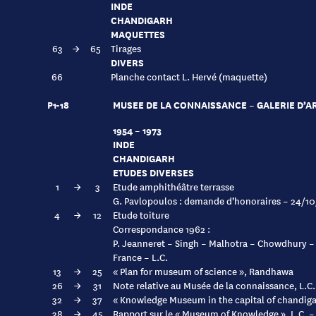
INDE
CHANDIGARH
MAQUETTES
63
→
65
Tirages
DIVERS
66
Planche contact L. Hervé (maquette)
P1-18
MUSEE DE LA CONNAISSANCE – GALERIE D’A
1954 – 1973
INDE
CHANDIGARH
ETUDES DIVERSES
1
→
3
Etude amphithéâtre terrasse
G. Pavlopoulos : demande d’honoraires – 24/10
4
→
12
Etude toiture
Correspondance 1962 :
P. Jeanneret – Singh – Malhotra – Chowdhury 
France – L.C.
13
→
25
« Plan for museum of science », Randhawa
26
→
31
Note relative au Musée de la connaissance, L.C.
32
→
37
« Knowledge Museum in the capital of chandigar
38
→
45
Rapport sur le « Museum of Knowledge », L.C. 