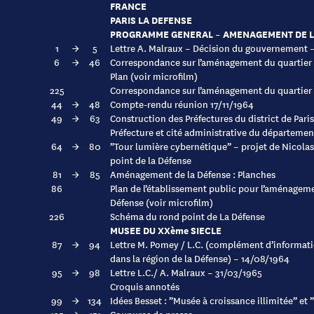
FRANCE
PARIS LA DEFENSE
PROGRAMME GENERAL – AMENAGEMENT DE L
1
→
5
Lettre A. Malraux – Décision du gouvernement 
6
→
46
Correspondance sur l’aménagement du quartier 
Plan (voir microfilm)
225
Correspondance sur l’aménagement du quartier 
44
→
48
Compte-rendu réunion 17/11/1964
49
→
63
Construction des Préfectures du district de Paris
Préfecture et cité administrative du départemen
64
→
80
”Tour lumière cybernétique” – projet de Nicolas
point de la Défense
81
→
85
Aménagement de la Défense : Planches
86
Plan de l’établissement public pour l’aménageme
Défense (voir microfilm)
226
Schéma du rond point de La Défense
MUSEE DU XXème SIECLE
87
→
94
Lettre M. Pomey / L.C. (complément d’information
dans la région de la Défense) – 14/08/1964
95
→
98
Lettre L.C./ A. Malraux – 31/03/1965
Croquis annotés
99
→
134
Idées Besset : ”Musée à croissance illimitée” et