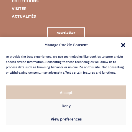
COLLECTIONS
VISITER
ACTUALITÉS
newsletter
Manage Cookie Consent
To provide the best experiences, we use technologies like cookies to store and/or
access device information. Consenting to these technologies will allow us to
process data such as browsing behavior or unique IDs on this site. Not consenting
or withdrawing consent, may adversely affect certain features and functions.
MENTIONS LÉGALES
Accept
CRÉDITS
POLITIQUE DE CONFIDENTIALITÉ
Deny
ARCHIVES NEWSLETTER
View preferences