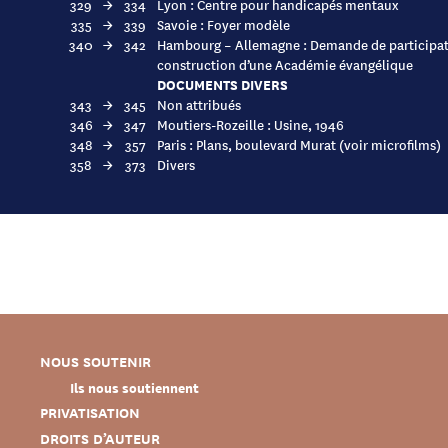
329
→
334
Lyon : Centre pour handicapés mentaux
335
→
339
Savoie : Foyer modèle
340
→
342
Hambourg – Allemagne : Demande de participat
construction d’une Académie évangélique
DOCUMENTS DIVERS
343
→
345
Non attribués
346
→
347
Moutiers-Rozeille : Usine, 1946
348
→
357
Paris : Plans, boulevard Murat (voir microfilms)
358
→
373
Divers
NOUS SOUTENIR
Ils nous soutiennent
PRIVATISATION
DROITS D’AUTEUR