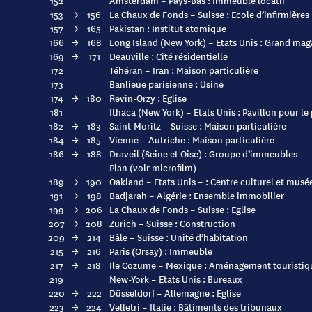
152
Amsterdam – Pays-Bas : Immeuble locatif
153
→
156
La Chaux de Fonds – Suisse : Ecole d’infirmières
157
→
165
Pakistan : Institut atomique
166
→
168
Long Island (New York) – Etats Unis : Grand mag
169
→
171
Deauville : Cité résidentielle
172
Téhéran – Iran : Maison particulière
173
Banlieue parisienne : Usine
174
→
180
Revin-Orzy : Eglise
181
Ithaca (New York) – Etats Unis : Pavillon pour le
182
→
183
Saint-Moritz – Suisse : Maison particulière
184
→
185
Vienne – Autriche : Maison particulière
186
→
188
Draveil (Seine et Oise) : Groupe d’immeubles
Plan (voir microfilm)
189
→
190
Oakland – Etats Unis – : Centre culturel et musé
191
→
198
Badjarah – Algérie : Ensemble immobilier
199
→
206
La Chaux de Fonds – Suisse : Eglise
207
→
208
Zurich – Suisse : Construction
209
→
214
Bâle – Suisse : Unité d’habitation
215
→
216
Paris (Orsay) : Immeuble
217
→
218
Ile Cozume – Mexique : Aménagement touristiq
219
New-York – Etats Unis : Bureaux
220
→
222
Düsseldorf – Allemagne : Eglise
223
→
224
Velletri – Italie : Bâtiments des tribunaux