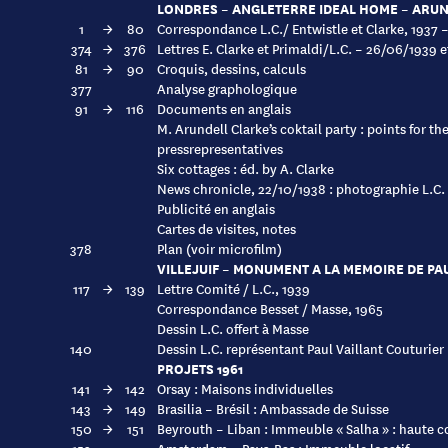
LONDRES – ANGLETERRE IDEAL HOME – ARUN
1
→
80
Correspondance L.C./ Entwistle et Clarke, 1937 
374
→
376
Lettres E. Clarke et Primaldi/L.C. – 26/06/1939 
81
→
90
Croquis, dessins, calculs
377
Analyse graphologique
91
→
116
Documents en anglais
M. Arundell Clarke’s coktail party : points for th
pressrepresentatives
Six cottages : éd. by A. Clarke
News chronicle, 22/10/1938 : photographie L.C. 
Publicité en anglais
Cartes de visites, notes
378
Plan (voir microfilm)
VILLEJUIF – MONUMENT A LA MEMOIRE DE PA
117
→
139
Lettre Comité / L.C., 1939
Correspondance Besset / Masse, 1965
Dessin L.C. offert à Masse
140
Dessin L.C. représentant Paul Vaillant Couturier
PROJETS 1961
141
→
142
Orsay : Maisons individuelles
143
→
149
Brasilia – Brésil : Ambassade de Suisse
150
→
151
Beyrouth – Liban : Immeuble « Salha » : haute c