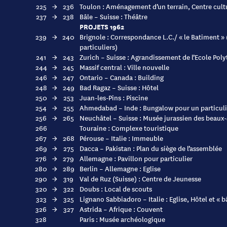
225
→
236
Toulon : Aménagement d’un terrain, Centre cultu
237
→
238
Bâle – Suisse : Théâtre
PROJETS 1962
239
→
240
Brignole : Correspondance L.C./ « le Batiment » 
particuliers)
241
→
243
Zurich – Suisse : Agrandissement de l’Ecole Pol
244
→
245
Massif central : Ville nouvelle
246
→
247
Ontario – Canada : Building
248
→
249
Bad Ragaz – Suisse : Hôtel
250
→
253
Juan-les-Pins : Piscine
254
→
255
Ahmedabad – Inde : Bungalow pour un particuli
256
→
265
Neuchâtel – Suisse : Musée jurassien des beaux-
266
Touraine : Complexe touristique
267
→
268
Pérouse – Italie : Immeuble
269
→
275
Dacca – Pakistan : Plan du siège de l’assemblée
276
→
279
Allemagne : Pavillon pour particulier
280
→
289
Berlin – Allemagne : Eglise
290
→
319
Val de Ruz (Suisse) : Centre de Jeunesse
320
→
322
Doubs : Local de scouts
323
→
325
Lignano Sabbiadoro – Italie : Eglise, Hôtel et « 
326
→
327
Astrida – Afrique : Couvent
328
Paris : Musée archéologique