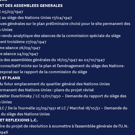
RT DES ASSEMBLEES GENERALES
t 05/03/1947
 au siège des Nations-Unies 17/04/1947
es générales sur le plan préliminaire choisi pour le site permanent des
s-Unies
rendu analytique des séances de la commission spéciale du siège
ent troisième 27/09/1947
me séance 26/09/1947
re séance 24/09/1947
s des assemblées générales du 16/05/1947 au 02/10/1947
consultatif mixte sur le plan et l’aménagement du siège des Nations-
 exposé sur le rapport de la commission du siège
 ET PLANS
du futur emplacement du quartier général des Nations-Unies
ermanent des Nations-Unies : plans du projet révisé
Walter Duschinsky / LC 12/01/1950 – Demande du rapport du siège des
 Unies
 LC / De la Tournelle 25/09/1951 et LC / Marchal 18/10/51 – Demande du
 du siège des Nations Unies
ET REFLEXIONS L.C.
e du projet de résolution à soumettre à l’assemblée générale de l’U.N.
1946