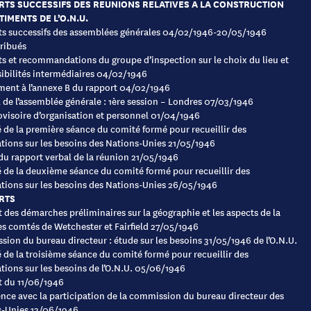
TS SUCCESSIFS DES REUNIONS RELATIVES A LA CONSTRUCTION
TIMENTS DE L’O.N.U.
s successifs des assemblées générales 04/02/1946-20/05/1946
ribués
s et recommandations du groupe d’inspection sur le choix du lieu et
sibilités intermédiaires 04/02/1946
ent à l’annexe B du rapport 04/02/1946
 de l’assemblée générale : 1ère session – Londres 07/03/1946
ovisoire d’organisation et personnel 01/04/1946
de la première séance du comité formé pour recueillir des
tions sur les besoins des Nations-Unies 21/05/1946
 du rapport verbal de la réunion 21/05/1946
de la deuxième séance du comité formé pour recueillir des
tions sur les besoins des Nations-Unies 26/05/1946
RTS
 des démarches préliminaires sur la géographie et les aspects de la
es comtés de Wetchester et Fairfield 27/05/1946
ion du bureau directeur : étude sur les besoins 31/05/1946 de l’O.N.U.
de la troisième séance du comité formé pour recueillir des
tions sur les besoins de l’O.N.U. 05/06/1946
 du 11/06/1946
nce avec la participation de la commission du bureau directeur des
-Unies 13/06/1946