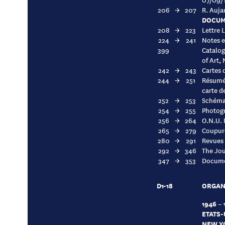
206
→
207
R. Auja
DOCUM
208
→
223
Lettre 
224
→
241
Notes e
399
Catalog
of Art,
242
→
243
Cartes 
244
→
251
Résumé 
carte d
252
→
253
Schémas
254
→
255
Photogr
256
→
264
O.N.U. 
265
→
279
Coupure
280
→
291
Revues 
292
→
346
The Jour
347
→
353
Documen
D1-18
ORGANI
1946 – 
ETATS-
NEW Y