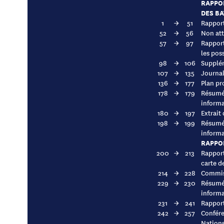
RAPPOR
DES BA
1
→
51
Rapport
52
→
56
Non att
57
→
97
Rapport
les pos
98
→
106
Supplém
107
→
135
Journal
136
→
177
Plan pr
178
→
179
Résumé 
informa
180
→
197
Extrait
198
→
199
Résumé 
informa
RAPPO
200
→
213
Rapport
carte d
214
→
228
Commiss
229
→
230
Résumé 
informa
231
→
241
Rapport
242
→
257
Confére
Nations