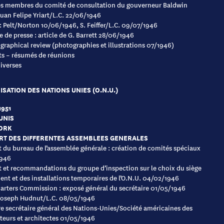
es membres du comité de consultation du gouverneur Baldwin
Juan Felipe Yriart/L.C. 22/06/1946
 : Pelt/Norton 10/06/1946, S. Feiffer/L.C. 09/07/1946
 de presse : article de G. Barrett 28/06/1946
graphical review (photographies et illustrations 07/1946)
s – résumés de réunions
iverses
SATION DES NATIONS UNIES (O.N.U.)
1951
UNIS
ORK
RT DES DIFFERENTES ASSEMBLEES GENERALES
 du bureau de l’assemblée générale : création de comités spéciaux
1946
 et recommandations du groupe d’inspection sur le choix du siège
nt et des installations temporaires de l’O.N.U. 04/02/1946
rters Commission : exposé général du secrétaire 01/05/1946
Joseph Hudnut/L.C. 08/05/1946
 secrétaire général des Nations-Unies/Société américaines des
teurs et architectes 01/05/1946