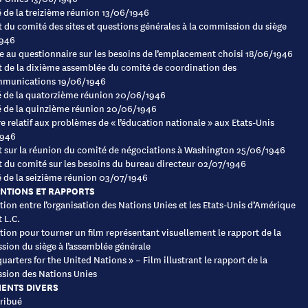
de la treizième réunion 13/06/1946
 du comité des sites et questions générales à la commission du siège
1946
 au questionnaire sur les besoins de l’emplacement choisi 18/06/1946
 de la dixième assemblée du comité de coordination des
mmunications 19/06/1946
 de la quatorzième réunion 20/06/1946
 de la quinzième réunion 20/06/1946
 relatif aux problèmes de « l’éducation nationale » aux Etats-Unis
1946
 sur la réunion du comité de négociations à Washington 25/06/1946
 du comité sur les besoins du bureau directeur 02/07/1946
de la seizième réunion 03/07/1946
NTIONS ET RAPPORTS
ion entre l’organisation des Nations Unies et les Etats-Unis d’Amérique
 L.C.
tion pour tourner un film représentant visuellement le rapport de la
ion du siège à l’assemblée générale
uarters for the United Nations » – Film illustrant le rapport de la
sion des Nations Unies
ENTS DIVERS
ribué