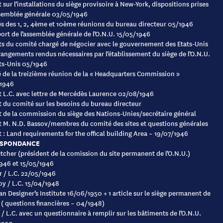
 sur l’installations du siège provisoire à New-York, dispositions prises
ssemblée générale 03/05/1946
 des 1, 2, 4ème et 10ème réunions du bureau directeur 05/1946
port de l’assemblée générale de l’O.N.U. 15/05/1946
s du comité chargé de négocier avec le gouvernement des Etats-Unis
rangements rendus nécessaires par l’établissement du siège de l’O.N.U.
ts-Unis 05/1946
de la treizième réunion de la « Headquarters Commission »
1946
 L.C. avec lettre de Mercédès Laurence 02/08/1946
 du comité sur les besoins du bureau directeur
 de la commission du siège des Nations-Unies/secrétaire général
 M. N.D. Bassov/membres du comité des sites et questions générales
 : Land requirements for the offical building Area – 19/07/1946
SPONDANCE
etcher (président de la comission du site permanent de l’O.N.U.)
946 et 15/05/1946
r / L.C. 22/05/1946
oy / L.C. 15/04/1948
n Designer’s Institute 16/06/1950 + 1 article sur le siège permanent de
. ( questions financières – 04/1948)
e / L.C. avec un questionnaire à remplir sur les bâtiments de l’O.N.U.
1950