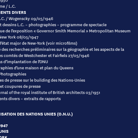
me / L.C.
ENTS DIVERS
L.C. / Wogenscky 09/05/1946
t dessins L.C. – photographies – programme de spectacle
ue de l’exposition « Governor Smith Memorial » Metropolitan Museum
 New York 08/05/1947
d’état major de New-York (voir microfilms)
des recherches préliminaires sur la géographie et les aspects de la
es comtés de Westchester et Fairfiels 27/05/1946
 d’implantation de l’ONU
aphies d’une maison et plan du Queens
Photographies
s de presse sur le building des Nations-Unies
et coupures de presse
nal of the royal institute of British architects 03/1951
ts divers – extraits de rapports
SATION DES NATIONS UNIES (O.N.U.)
1947
UNIS
ORK