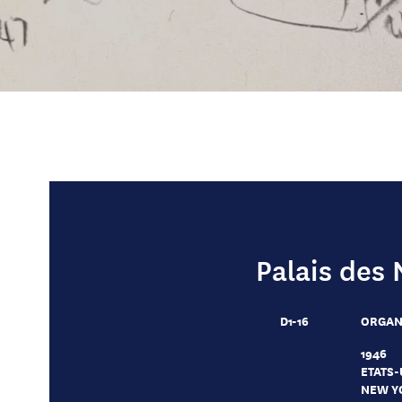
Palais des 
D1-16
ORGANI
1946
ETATS-
NEW Y