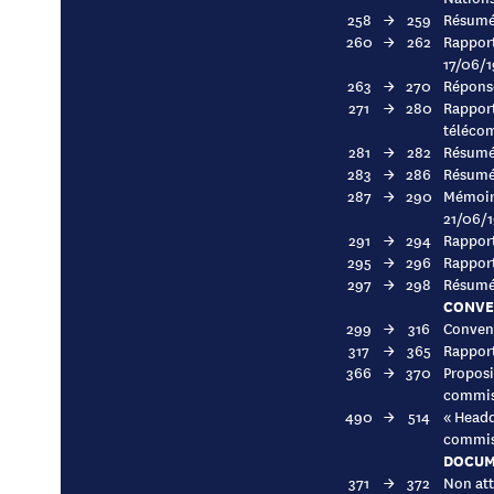
258
→
259
Résumé 
260
→
262
Rapport
17/06/
263
→
270
Réponse
271
→
280
Rapport
téléco
281
→
282
Résumé
283
→
286
Résumé
287
→
290
Mémoire
21/06/
291
→
294
Rapport
295
→
296
Rapport
297
→
298
Résumé 
CONVE
299
→
316
Convent
317
→
365
Rapport
366
→
370
Proposi
commiss
490
→
514
« Headq
commis
DOCUM
371
→
372
Non att