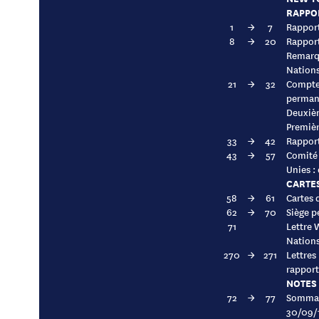
RAPPO
1
→
7
Rappor
8
→
20
Rapport
Remarqu
Nation
21
→
32
Compte 
perman
Deuxiè
Premiè
33
→
42
Rapport
43
→
57
Comité 
Unies :
CARTES
58
→
61
Cartes 
62
→
70
Siège p
71
Lettre 
Nations
270
→
271
Lettres
rapport
NOTES 
72
→
77
Sommair
30/09/