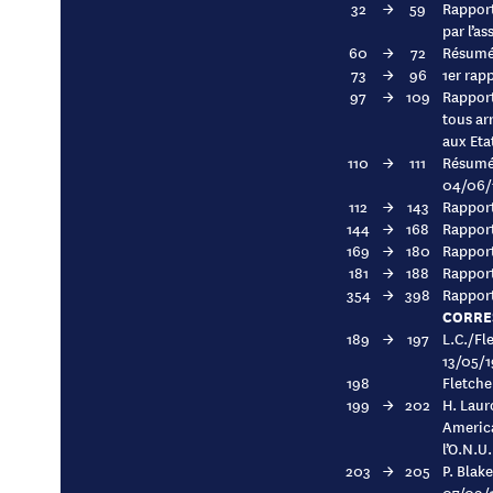
32
→
59
Rapport
par l’a
60
→
72
Résumés
73
→
96
1er rap
97
→
109
Rapport
tous ar
aux Eta
110
→
111
Résumé 
04/06/
112
→
143
Rapport
144
→
168
Rapport
169
→
180
Rapport
181
→
188
Rapport
354
→
398
Rapport
CORRE
189
→
197
L.C./Fl
13/05/1
198
Fletche
199
→
202
H. Laur
America
l’O.N.U
203
→
205
P. Blak
07/09/