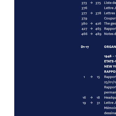
373
→
375
Liste d
376
Lettre 
377
→
378
Lettres
379
Coupure
380
→
426
The geo
427
→
465
Rapport
466
→
489
Notes d
D1-17
ORGANI
1946 – 
ETATS-
NEW Y
RAPPO
1
→
15
Rapport
25/01/
Rapport
permane
16
→
18
Headqua
19
→
31
Lettre 
Mémoire
dessina