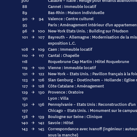
300
Calabre – Italie : Refuge pour enfants abandonn
88
Cannet : Immeuble locatif
89
Bas-Rhin : Maison individuelle
90
→
94
Valence : Centre culturel
95
Paris : Aménagement intérieur d’un appartemen
96
→
100
New-York Etats Unis. : Building sur l’Hudson
101
→
107
Bayreuth – Allemagne : Modernisation de la mise
exposition L.C.
108
→
109
Caen : Immeuble locatif
110
→
117
Cantal : Chapelle
118
Roquebrune Cap Martin : Hôtel Roquebrune
119
→
120
Vienne : Immeuble locatif
121
→
122
New-York – Etats Unis. : Pavillon français à la f
123
→
126
Slan Genburg – Doetinchem – Hollande : Eglise 
127
→
128
Côte Catalane : Aménagement
129
→
130
Provence : Oratoire
131
Lyon : Villa
132
→
136
Pennsylvanie – Etats Unis : Reconstruction d’u
137
Chicago – Etats Unis. : Monument sur le campus 
138
→
139
Boulogne sur Seine : Clinique
140
→
142
Savoie : Hôtel
143
→
145
Correspondance avec Ivanoff (ingénieur : auteu
sous la manche)