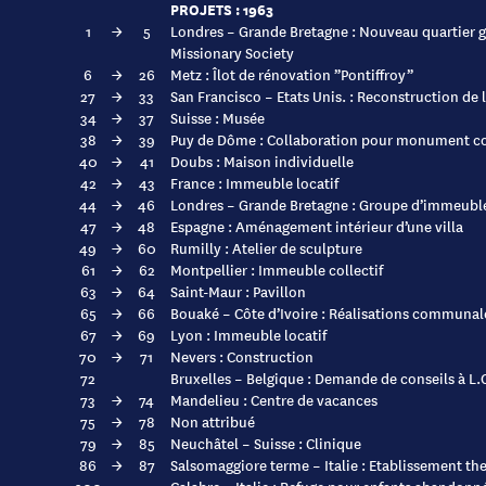
PROJETS : 1963
1
→
5
Londres – Grande Bretagne : Nouveau quartier g
Missionary Society
6
→
26
Metz : Îlot de rénovation ”Pontiffroy”
27
→
33
San Francisco – Etats Unis. : Reconstruction de 
34
→
37
Suisse : Musée
38
→
39
Puy de Dôme : Collaboration pour monument c
40
→
41
Doubs : Maison individuelle
42
→
43
France : Immeuble locatif
44
→
46
Londres – Grande Bretagne : Groupe d’immeuble
47
→
48
Espagne : Aménagement intérieur d’une villa
49
→
60
Rumilly : Atelier de sculpture
61
→
62
Montpellier : Immeuble collectif
63
→
64
Saint-Maur : Pavillon
65
→
66
Bouaké – Côte d’Ivoire : Réalisations communal
67
→
69
Lyon : Immeuble locatif
70
→
71
Nevers : Construction
72
Bruxelles – Belgique : Demande de conseils à L
73
→
74
Mandelieu : Centre de vacances
75
→
78
Non attribué
79
→
85
Neuchâtel – Suisse : Clinique
86
→
87
Salsomaggiore terme – Italie : Etablissement th