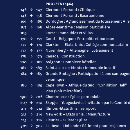
PROJETS : 1964
146
→
147
Clermont-Ferrand : Clinique
148
→
158
Clermont-Ferrand : Base aérienne
159
→
166
Dordogne : Agrandissement du lotissement A. S
167
→
168
Alpes-Maritime : Maison particulière
169
Corse : Immeubles et villas
170
→
171
Gand – Belgique : Entrepôts et bureaux
172
→
174
Clarkton – Etats-Unis : Collège communautaire
175
→
177
Nuremberg – Allemagne : Lotissement
178
→
179
Canada : Construction
180
→
181
Avignon : Complexe hôtelier
182
→
183
Saint-Jean-de-Monts : Immeuble locatif
184
→
185
Grande Bretagne : Participation à une campagne 
céramique
186
→
189
Cape Town – Afrique du Sud : ”Exhibition Hall”
Plan (voir microfilm)
190
→
206
Chamrousse : Eglise paroissiale
207
→
210
Skopje – Yougoslavie : Invitation par le Comité d
211
→
212
Illinois -Etats Unis : aéroport
213
→
214
New-York – Etats Unis. : Manufacture
215
→
216
Fleurier – Suisse : Eglise
301
→
302
La Haye – Hollande : Bâtiment pour les jeunes