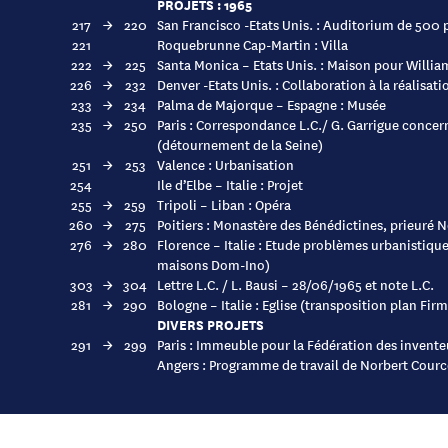
PROJETS : 1965
217
→
220
San Francisco -Etats Unis. : Auditorium de 500
221
Roquebrunne Cap-Martin : Villa
222
→
225
Santa Monica – Etats Unis. : Maison pour Willia
226
→
232
Denver -Etats Unis. : Collaboration à la réalisat
233
→
234
Palma de Majorque – Espagne : Musée
235
→
250
Paris : Correspondance L.C./ G. Garrigue concern
(détournement de la Seine)
251
→
253
Valence : Urbanisation
254
Ile d’Elbe – Italie : Projet
255
→
259
Tripoli – Liban : Opéra
260
→
275
Poitiers : Monastère des Bénédictines, prieuré 
276
→
280
Florence – Italie : Etude problèmes urbanistiqu
maisons Dom-Ino)
303
→
304
Lettre L.C. / L. Bausi – 28/06/1965 et note L.C.
281
→
290
Bologne – Italie : Eglise (transposition plan Fir
DIVERS PROJETS
291
→
299
Paris : Immeuble pour la Fédération des inventeu
Angers : Programme de travail de Norbert Cource