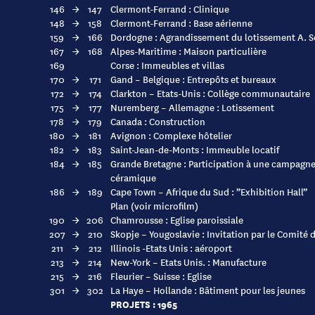
146
→
147
Clermont-Ferrand : Clinique
148
→
158
Clermont-Ferrand : Base aérienne
159
→
166
Dordogne : Agrandissement du lotissement A. S
167
→
168
Alpes-Maritime : Maison particulière
169
Corse : Immeubles et villas
170
→
171
Gand – Belgique : Entrepôts et bureaux
172
→
174
Clarkton – Etats-Unis : Collège communautaire
175
→
177
Nuremberg – Allemagne : Lotissement
178
→
179
Canada : Construction
180
→
181
Avignon : Complexe hôtelier
182
→
183
Saint-Jean-de-Monts : Immeuble locatif
184
→
185
Grande Bretagne : Participation à une campagne 
céramique
186
→
189
Cape Town – Afrique du Sud : ”Exhibition Hall”
Plan (voir microfilm)
190
→
206
Chamrousse : Eglise paroissiale
207
→
210
Skopje – Yougoslavie : Invitation par le Comité d
211
→
212
Illinois -Etats Unis : aéroport
213
→
214
New-York – Etats Unis. : Manufacture
215
→
216
Fleurier – Suisse : Eglise
301
→
302
La Haye – Hollande : Bâtiment pour les jeunes
PROJETS : 1965