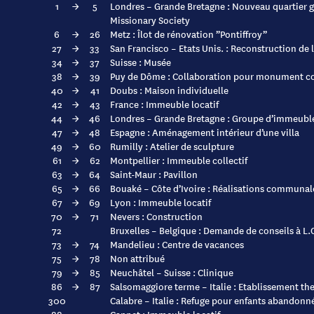
1
→
5
Londres – Grande Bretagne : Nouveau quartier g
Missionary Society
6
→
26
Metz : Îlot de rénovation ”Pontiffroy”
27
→
33
San Francisco – Etats Unis. : Reconstruction de 
34
→
37
Suisse : Musée
38
→
39
Puy de Dôme : Collaboration pour monument c
40
→
41
Doubs : Maison individuelle
42
→
43
France : Immeuble locatif
44
→
46
Londres – Grande Bretagne : Groupe d’immeuble
47
→
48
Espagne : Aménagement intérieur d’une villa
49
→
60
Rumilly : Atelier de sculpture
61
→
62
Montpellier : Immeuble collectif
63
→
64
Saint-Maur : Pavillon
65
→
66
Bouaké – Côte d’Ivoire : Réalisations communal
67
→
69
Lyon : Immeuble locatif
70
→
71
Nevers : Construction
72
Bruxelles – Belgique : Demande de conseils à L
73
→
74
Mandelieu : Centre de vacances
75
→
78
Non attribué
79
→
85
Neuchâtel – Suisse : Clinique
86
→
87
Salsomaggiore terme – Italie : Etablissement th
300
Calabre – Italie : Refuge pour enfants abandonn