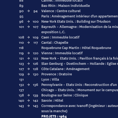
88
Cannet : Immeuble locatif
89
Bas-Rhin : Maison individuelle
90
→
94
Valence : Centre culturel
95
Paris : Aménagement intérieur d’un appartemen
96
→
100
New-York Etats Unis. : Building sur l’Hudson
101
→
107
Bayreuth – Allemagne : Modernisation de la mise
exposition L.C.
108
→
109
Caen : Immeuble locatif
110
→
117
Cantal : Chapelle
118
Roquebrune Cap Martin : Hôtel Roquebrune
119
→
120
Vienne : Immeuble locatif
121
→
122
New-York – Etats Unis. : Pavillon français à la f
123
→
126
Slan Genburg – Doetinchem – Hollande : Eglise 
127
→
128
Côte Catalane : Aménagement
129
→
130
Provence : Oratoire
131
Lyon : Villa
132
→
136
Pennsylvanie – Etats Unis : Reconstruction d’u
137
Chicago – Etats Unis. : Monument sur le campus 
138
→
139
Boulogne sur Seine : Clinique
140
→
142
Savoie : Hôtel
143
→
145
Correspondance avec Ivanoff (ingénieur : auteu
sous la manche)
PROJETS : 1964