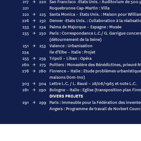
217
→
220
San Francisco -Etats Unis. : Auditorium de 500
221
Roquebrunne Cap-Martin : Villa
222
→
225
Santa Monica – Etats Unis. : Maison pour Willia
226
→
232
Denver -Etats Unis. : Collaboration à la réalisat
233
→
234
Palma de Majorque – Espagne : Musée
235
→
250
Paris : Correspondance L.C./ G. Garrigue concern
(détournement de la Seine)
251
→
253
Valence : Urbanisation
254
Ile d’Elbe – Italie : Projet
255
→
259
Tripoli – Liban : Opéra
260
→
275
Poitiers : Monastère des Bénédictines, prieuré 
276
→
280
Florence – Italie : Etude problèmes urbanistiqu
maisons Dom-Ino)
303
→
304
Lettre L.C. / L. Bausi – 28/06/1965 et note L.C.
281
→
290
Bologne – Italie : Eglise (transposition plan Fir
DIVERS PROJETS
291
→
299
Paris : Immeuble pour la Fédération des inventeu
Angers : Programme de travail de Norbert Cource