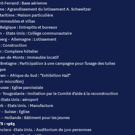
t-Ferrand : Base aérienne
e : Agrandissement du lotissement A. Schweitzer
aritime : Maison particulière
 Immeubles et villas
Belgique : Entrepôts et bureaux
n – Etats-Unis : Collège communautaire
erg – Allemagne : Lotissement
: Construction
 : Complexe hôtelier
ean-de-Monts : Immeuble locatif
Bretagne : Participation à une campagne pour l’usage des tuiles
que
wn – Afrique du Sud : ”Exhibition Hall”
oir microfilm)
sse : Eglise paroissiale
– Yougoslavie : Invitation par le Comité d’aide à la reconstruction
 -Etats Unis : aéroport
k – Etats Unis. : Manufacture
 – Suisse : Eglise
 – Hollande : Bâtiment pour les jeunes
S : 1965
ncisco -Etats Unis. : Auditorium de 500 personnes