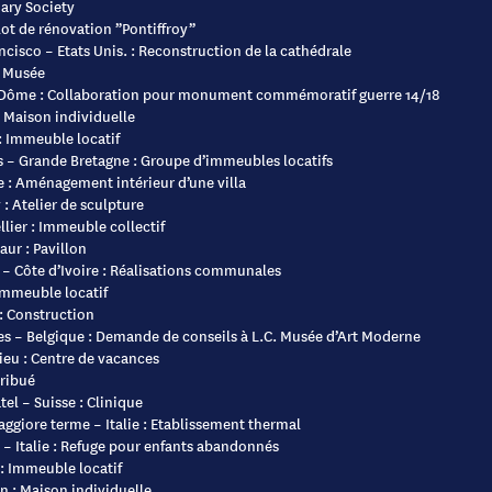
ary Society
Îlot de rénovation ”Pontiffroy”
ncisco – Etats Unis. : Reconstruction de la cathédrale
: Musée
 Dôme : Collaboration pour monument commémoratif guerre 14/18
 Maison individuelle
: Immeuble locatif
 – Grande Bretagne : Groupe d’immeubles locatifs
 : Aménagement intérieur d’une villa
 : Atelier de sculpture
lier : Immeuble collectif
aur : Pavillon
– Côte d’Ivoire : Réalisations communales
Immeuble locatif
: Construction
es – Belgique : Demande de conseils à L.C. Musée d’Art Moderne
eu : Centre de vacances
ribué
el – Suisse : Clinique
ggiore terme – Italie : Etablissement thermal
 – Italie : Refuge pour enfants abandonnés
: Immeuble locatif
n : Maison individuelle