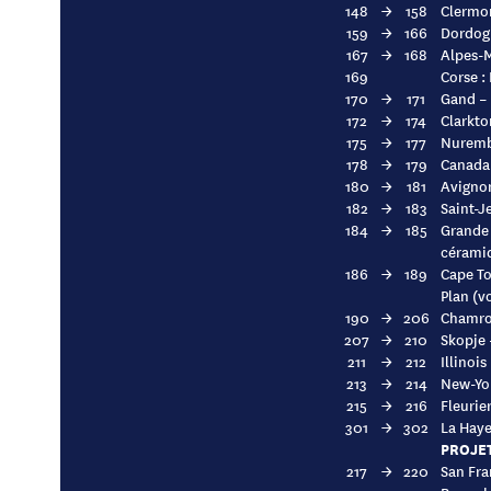
148
→
158
Clermon
159
→
166
Dordogn
167
→
168
Alpes-M
169
Corse :
170
→
171
Gand – 
172
→
174
Clarkto
175
→
177
Nuremb
178
→
179
Canada 
180
→
181
Avignon
182
→
183
Saint-J
184
→
185
Grande 
cérami
186
→
189
Cape To
Plan (v
190
→
206
Chamrou
207
→
210
Skopje 
211
→
212
Illinois
213
→
214
New-Yor
215
→
216
Fleurier
301
→
302
La Haye
PROJET
217
→
220
San Fra