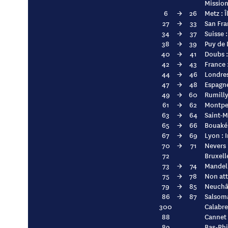
Mission
6
→
26
Metz : 
27
→
33
San Fra
34
→
37
Suisse 
38
→
39
Puy de
40
→
41
Doubs :
42
→
43
France 
44
→
46
Londres
47
→
48
Espagne
49
→
60
Rumilly
61
→
62
Montpel
63
→
64
Saint-M
65
→
66
Bouaké 
67
→
69
Lyon : 
70
→
71
Nevers 
72
Bruxell
73
→
74
Mandeli
75
→
78
Non att
79
→
85
Neuchât
86
→
87
Salsoma
300
Calabre
88
Cannet 
89
Bas-Rhi