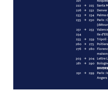
221
Roquebr
222
→
225
Santa M
226
→
232
Denver 
233
→
234
Palma d
235
→
250
Paris :
(détour
251
→
253
Valence
254
Ile d’El
255
→
259
Tripoli
260
→
275
Poitier
276
→
280
Florenc
maison
303
→
304
Lettre L
281
→
290
Bologne
DIVERS
291
→
299
Paris :
Angers 