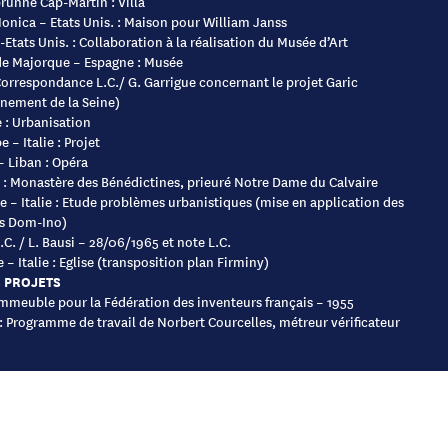
unne Cap-Martin : Villa
onica – Etats Unis. : Maison pour William Janss
-Etats Unis. : Collaboration à la réalisation du Musée d’Art
e Majorque – Espagne : Musée
 Correspondance L.C./ G. Garrigue concernant le projet Garic
nement de la Seine)
 : Urbanisation
be – Italie : Projet
 – Liban : Opéra
s : Monastère des Bénédictines, prieuré Notre Dame du Calvaire
e – Italie : Etude problèmes urbanistiques (mise en application des
s Dom-Ino)
.C. / L. Bausi – 28/06/1965 et note L.C.
 – Italie : Eglise (transposition plan Firminy)
 PROJETS
 Immeuble pour la Fédération des inventeurs français – 1955
: Programme de travail de Norbert Courcelles, métreur vérificateur