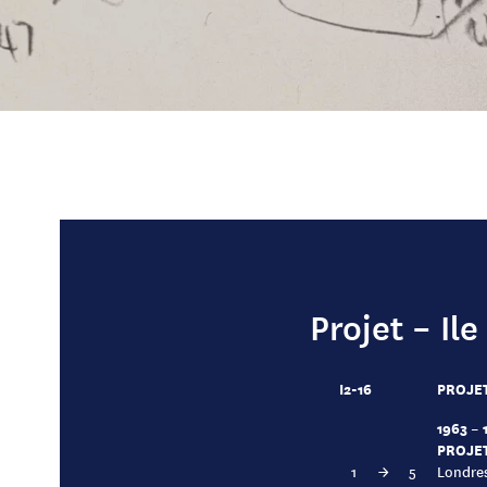
Projet – Ile
I2-16
PROJET
1963 – 
PROJET
1
→
5
Londres