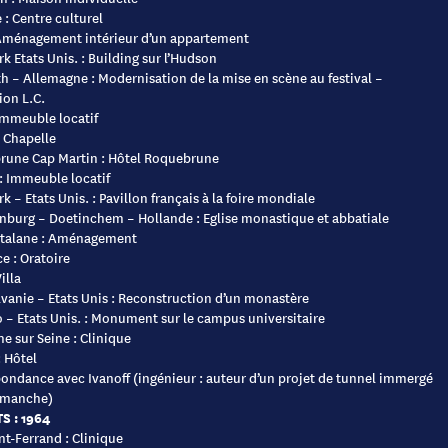
 : Centre culturel
 Aménagement intérieur d’un appartement
k Etats Unis. : Building sur l’Hudson
h – Allemagne : Modernisation de la mise en scène au festival –
ion L.C.
Immeuble locatif
: Chapelle
une Cap Martin : Hôtel Roquebrune
: Immeuble locatif
k – Etats Unis. : Pavillon français à la foire mondiale
nburg – Doetinchem – Hollande : Eglise monastique et abbatiale
atalane : Aménagement
e : Oratoire
illa
vanie – Etats Unis : Reconstruction d’un monastère
 – Etats Unis. : Monument sur le campus universitaire
e sur Seine : Clinique
: Hôtel
ondance avec Ivanoff (ingénieur : auteur d’un projet de tunnel immergé
 manche)
S : 1964
t-Ferrand : Clinique