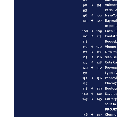
90
→
94
Valence
95
Paris :
96
→
100
New-Yor
101
→
107
Bayreut
exposit
108
→
109
Caen : 
110
→
117
Cantal 
118
Roquebr
119
→
120
Vienne 
121
→
122
New-Yor
123
→
126
Slan Ge
127
→
128
Côte C
129
→
130
Provenc
131
Lyon : V
132
→
136
Pennsyl
137
Chicago
138
→
139
Boulogn
140
→
142
Savoie 
143
→
145
Corresp
sous la
PROJET
146
→
147
Clermon