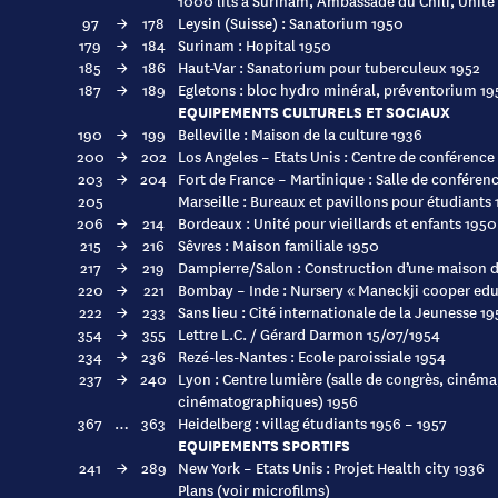
1000 lits à Surinam, Ambassade du Chili, Unité d
97
→
178
Leysin (Suisse) : Sanatorium 1950
179
→
184
Surinam : Hopital 1950
185
→
186
Haut-Var : Sanatorium pour tuberculeux 1952
187
→
189
Egletons : bloc hydro minéral, préventorium 19
EQUIPEMENTS CULTURELS ET SOCIAUX
190
→
199
Belleville : Maison de la culture 1936
200
→
202
Los Angeles – Etats Unis : Centre de conférence
203
→
204
Fort de France – Martinique : Salle de conférenc
205
Marseille : Bureaux et pavillons pour étudiants
206
→
214
Bordeaux : Unité pour vieillards et enfants 1950
215
→
216
Sêvres : Maison familiale 1950
217
→
219
Dampierre/Salon : Construction d’une maison d
220
→
221
Bombay – Inde : Nursery « Maneckji cooper edu
222
→
233
Sans lieu : Cité internationale de la Jeunesse 19
354
→
355
Lettre L.C. / Gérard Darmon 15/07/1954
234
→
236
Rezé-les-Nantes : Ecole paroissiale 1954
237
→
240
Lyon : Centre lumière (salle de congrès, cinéma
cinématographiques) 1956
367
…
363
Heidelberg : villag étudiants 1956 – 1957
EQUIPEMENTS SPORTIFS
241
→
289
New York – Etats Unis : Projet Health city 1936
Plans (voir microfilms)