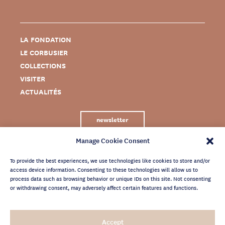
LA FONDATION
LE CORBUSIER
COLLECTIONS
VISITER
ACTUALITÉS
newsletter
Manage Cookie Consent
To provide the best experiences, we use technologies like cookies to store and/or
access device information. Consenting to these technologies will allow us to
process data such as browsing behavior or unique IDs on this site. Not consenting
or withdrawing consent, may adversely affect certain features and functions.
MENTIONS LÉGALES
Accept
CRÉDITS