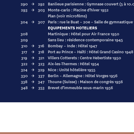
290
→
292
Banlieue parisienne : Gymnase couvert (5 à 10
293
→
303
Monte-carlo : Piscine d’hiver 1952
Plan (voir microfilms)
304
→
307
Paris : rue le Buat – 20e – Salle de gymnastique
EQUIPEMENTS HOTELIERS
308
Martinique : Hôtel pour Air France 1950
309
Sans lieu : résidence contemporaine 1945
310
→
316
Bombay – Inde : Hôtel 1947
317
→
318
Port au Prince – Haïti : Hôtel Grand Casino 1948
319
→
321
Villers Cotterets : Centre Hebertiste 1950
322
→
323
Aix-les-Thermes : Hôtel 1954
324
→
329
Nice : Unité hôtelière 1955
330
→
337
Berlin – Allemagne : Hôtel Vorges 1956
338
→
347
Thoune (Suisse) : Maison de congrès 1956
348
→
353
Brevet d’immeuble sous-marin 1956