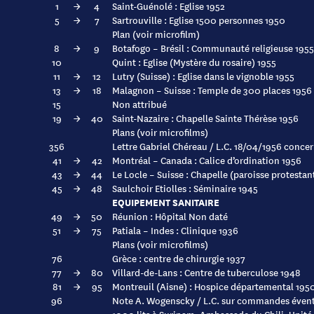
1
→
4
Saint-Guénolé : Eglise 1952
5
→
7
Sartrouville : Eglise 1500 personnes 1950
Plan (voir microfilm)
8
→
9
Botafogo – Brésil : Communauté religieuse 1955
10
Quint : Eglise (Mystère du rosaire) 1955
11
→
12
Lutry (Suisse) : Eglise dans le vignoble 1955
13
→
18
Malagnon – Suisse : Temple de 300 places 1956
15
Non attribué
19
→
40
Saint-Nazaire : Chapelle Sainte Thérèse 1956
Plans (voir microfilms)
356
Lettre Gabriel Chéreau / L.C. 18/04/1956 conce
41
→
42
Montréal – Canada : Calice d’ordination 1956
43
→
44
Le Locle – Suisse : Chapelle (paroisse protestan
45
→
48
Saulchoir Etiolles : Séminaire 1945
EQUIPEMENT SANITAIRE
49
→
50
Réunion : Hôpital Non daté
51
→
75
Patiala – Indes : Clinique 1936
Plans (voir microfilms)
76
Grèce : centre de chirurgie 1937
77
→
80
Villard-de-Lans : Centre de tuberculose 1948
81
→
95
Montreuil (Aisne) : Hospice départemental 195
96
Note A. Wogenscky / L.C. sur commandes évent