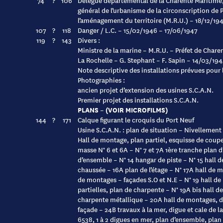
74
?
106
Délégué départemental de la Charente Maritime,
général de l’urbanisme de la circonscription de P
l’aménagement du territoire (M.R.U.) – 18/12/19
107
?
118
Danger / L.C. – 15/02/1946 – 17/06/1947
119
?
143
Divers :
Ministre de la marine – M.R.U. – Préfet de Chare
La Rochelle – G. Stephant – F. Sapin – 14/03/19
Note descriptive des installations prévues pour 
Photographies :
ancien projet d’extension des usines S.C.A.N.
Premier projet des installations S.C.A.N.
PLANS – (VOIR MICROFILMS)
144
?
171
Calque figurant le croquis du Port Neuf
Usine S.C.A.N. : plan de situation – Nivellement
Hall de montage, plan partiel, esquisse de coupe
masse N° 6 et 6A – N° 7 et 7A 1ère tranche plan 
d’ensemble – N° 14 hangar de piste – N° 15 hall 
chaussée – 16A plan de l’étage – N° 17A hall de m
de montages – façades S.O et N.E – N° 19 hall 
partielles, plan de charpente – N° 19A bis hall 
charpente métallique – 20A hall de montages, dét
façade – 24B travaux à la mer, digue et cale de 
6538, 1 à 2 digues en mer, plan d’ensemble, plan 