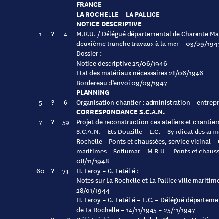
FRANCE
LA ROCHELLE – LA PALLICE
NOTICE DESCRIPTIVE
1
?
4
M.R.U. / Délégué départemental de Charente Mar
deuxième tranche travaux à la mer – 03/09/194
Dossier :
Notice descriptive 25/06/1946
Etat des matériaux nécessaires 28/06/1946
Bordereau d’envoi 09/09/1947
PLANNING
5
?
6
Organisation chantier : administration – entrepr
CORRESPONDANCE S.C.A.N.
7
?
59
Projet de reconstruction des ateliers et chantier
S.C.A.N. – Ets Douzille – L.C. – Syndicat des arm
Rochelle – Ponts et chaussées, service vicinal 
maritimes – Soflumar – M.R.U. – Ponts et chaus
08/11/1948
60
?
73
H. Leroy – G. Letélié :
Notes sur La Rochelle et La Pallice ville mariti
28/01/1944
H. Leroy – G. Letélié – L.C. – Délégué départem
de La Rochelle – 14/11/1945 – 25/11/1947