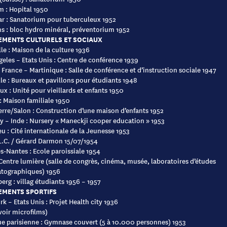
m : Hopital 1950
ar : Sanatorium pour tuberculeux 1952
ns : bloc hydro minéral, préventorium 1952
EMENTS CULTURELS ET SOCIAUX
lle : Maison de la culture 1936
eles – Etats Unis : Centre de conférence 1939
 France – Martinique : Salle de conférence et d’instruction sociale 1947
le : Bureaux et pavillons pour étudiants 1948
x : Unité pour vieillards et enfants 1950
: Maison familiale 1950
rre/Salon : Construction d’une maison d’enfants 1952
 – Inde : Nursery « Maneckji cooper education » 1953
eu : Cité internationale de la Jeunesse 1953
L.C. / Gérard Darmon 15/07/1954
s-Nantes : Ecole paroissiale 1954
Centre lumière (salle de congrès, cinéma, musée, laboratoires d’études
tographiques) 1956
erg : villag étudiants 1956 – 1957
EMENTS SPORTIFS
k – Etats Unis : Projet Health city 1936
voir microfilms)
ue parisienne : Gymnase couvert (5 à 10.000 personnes) 1953