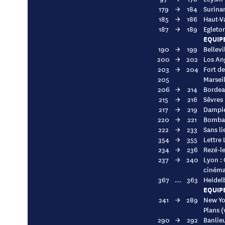
179
→
184
Surina
185
→
186
Haut-V
187
→
189
Egleto
EQUIP
190
→
199
Bellevi
200
→
202
Los Ang
203
→
204
Fort de
205
Marseil
206
→
214
Bordeau
215
→
216
Sêvres 
217
→
219
Dampie
220
→
221
Bombay
222
→
233
Sans li
354
→
355
Lettre 
234
→
236
Rezé-le
237
→
240
Lyon : 
cinéma
367
…
363
Heidelb
EQUIP
241
→
289
New Yor
Plans (
290
→
292
Banlie