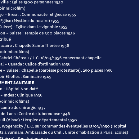
ville : Eglise 1500 personnes 1950
oir microfilm)
go – Brésil : Communauté religieuse 1955
 Eglise (Mystère du rosaire) 1955
Suisse) : Eglise dans le vignoble 1955
on – Suisse : Temple de 300 places 1956
tribué
azaire : Chapelle Sainte Thérèse 1956
voir microfilms)
Gabriel Chéreau / L.C. 18/04/1956 concernant chapelle
l – Canada : Calice d’ordination 1956
e – Suisse : Chapelle (paroisse protestante), 250 places 1956
ir Etiolles : Séminaire 1945
EMENT SANITAIRE
n : Hôpital Non daté
 – Indes : Clinique 1936
voir microfilms)
 centre de chirurgie 1937
-de-Lans : Centre de tuberculose 1948
uil (Aisne) : Hospice départemental 1950
. Wogenscky / L.C. sur commandes éventuelles 15/03/1950 (Hopital
ts à Surinam, Ambassade du Chili, Unité d’habitation à Paris, Ecoles)
(Suisse) : Sanatorium 1950