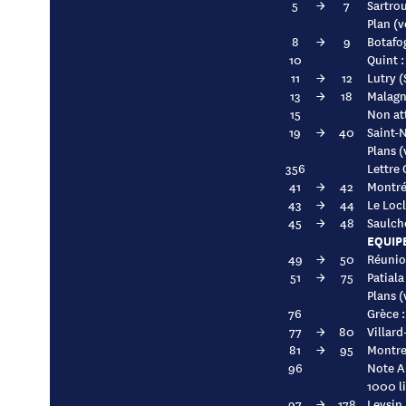
5
→
7
Sartrou
Plan (v
8
→
9
Botafo
10
Quint :
11
→
12
Lutry (
13
→
18
Malagn
15
Non at
19
→
40
Saint-N
Plans (
356
Lettre 
41
→
42
Montréa
43
→
44
Le Locl
45
→
48
Saulcho
EQUIP
49
→
50
Réunio
51
→
75
Patiala
Plans (
76
Grèce :
77
→
80
Villard
81
→
95
Montre
96
Note A
1000 li
97
→
178
Leysin 