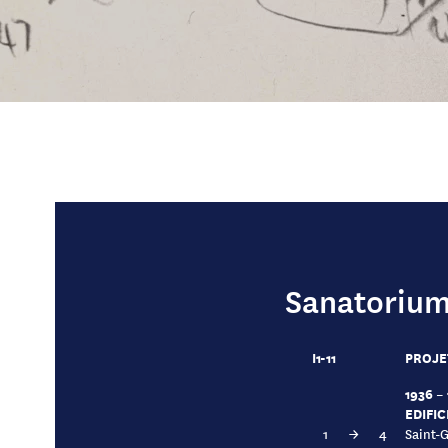
Sanatorium 
I1-11
PROJE
1936 –
EDIFIC
1
→
4
Saint-G