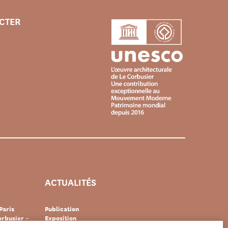
CTER
ACTUALITÉS
Paris
Publication
rbusier –
Exposition
Événement