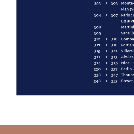
293
→
303
Monte-c
Plan (v
304
→
307
Paris :
EQUIP
308
Martini
309
Sans l
310
→
316
Bombay
317
→
318
Port au
319
→
321
Villers
322
→
323
Aix-les
324
→
329
Nice : 
330
→
337
Berlin 
338
→
347
Thoune
348
→
353
Brevet