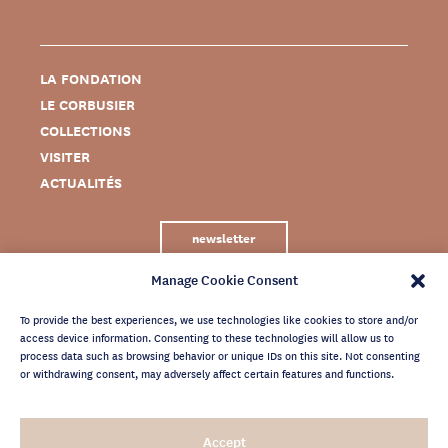
LA FONDATION
LE CORBUSIER
COLLECTIONS
VISITER
ACTUALITÉS
newsletter
Manage Cookie Consent
To provide the best experiences, we use technologies like cookies to store and/or
access device information. Consenting to these technologies will allow us to
process data such as browsing behavior or unique IDs on this site. Not consenting
or withdrawing consent, may adversely affect certain features and functions.
MENTIONS LÉGALES
Accept
CRÉDITS