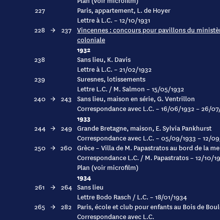
Plan (voir microfilm)
227
Paris, appartement, L. de Hoyer
Lettre à L.C. – 12/10/1931
228
→
237
Vincennes : concours pour pavillons du ministère
coloniale
1932
238
Sans lieu, K. Davis
Lettre à L.C. – 21/02/1932
239
Suresnes, lotissements
Lettre L.C. / M. Salmon – 15/05/1932
240
→
243
Sans lieu, maison en série, G. Ventrillon
Correspondance avec L.C. – 16/06/1932 – 26/07
1933
244
→
249
Grande Bretagne, maison, E. Sylvia Pankhurst
Correspondance avec L.C. – 05/09/1933 – 12/09
250
→
260
Grèce – Villa de M. Papastratos au bord de la me
Correspondance L.C. / M. Papastratos – 12/10/1
Plan (voir microfilm)
1934
261
→
264
Sans lieu
Lettre Bodo Rasch / L.C. – 18/01/1934
265
→
282
Paris, école et club pour enfants au Bois de B
Correspondance avec L.C.