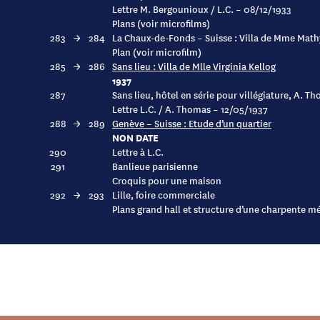
Lettre M. Bergounioux / L.C. – 08/12/1933
Plans (voir microfilms)
283
→
284
La Chaux-de-Fonds – Suisse : Villa de Mme Mat
Plan (voir microfilm)
285
→
286
Sans lieu : Villa de Mlle Virginia Kellog
1937
287
Sans lieu, hôtel en série pour villégiature, A. T
Lettre L.C. / A. Thomas – 12/05/1937
288
→
289
Genève – Suisse : Etude d’un quartier
NON DATE
290
Lettre à L.C.
291
Banlieue parisienne
Croquis pour une maison
292
→
293
Lille, foire commerciale
Plans grand hall et structure d’une charpente mé