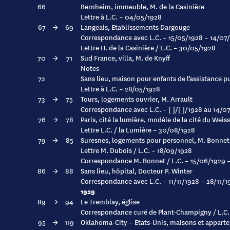
66
Bernheim, immeuble, M. de la Casinière
Lettre à L.C. – 04/05/1928
67
→
69
Langeais, Etablissements Dargouge
Correspondance avec L.C. – 15/05/1928 – 14/07
Lettre H. de la Casinière / L.C. – 30/05/1928
70
→
71
Sud France, villa, M. de Knyff
Notes
72
Sans lieu, maison pour enfants de l’assistance pu
Lettre à L.C. – 28/05/1928
73
→
75
Tours, logements ouvrier, M. Arrault
Correspondance avec L.C. – [ ]/[ ]/1928 au 14/0
76
→
78
Paris, cité la lumière, modèle de la cité du Weis
Lettre L.C. / la Lumière – 30/08/1928
79
→
85
Suresnes, logements pour personnel, M. Bonnet
Lettre M. Dubois / L.C. – 18/09/1928
Correspondance M. Bonnet / L.C. – 15/06/1929 
86
→
88
Sans lieu, hôpital, Docteur P. Winter
Correspondance avec L.C. – 11/11/1928 – 28/11/1
1929
89
→
94
Le Tremblay, église
Correspondance curé de Plant-Champigny / L.C
95
→
119
Oklahoma-City – Etats-Unis, maisons et apparte