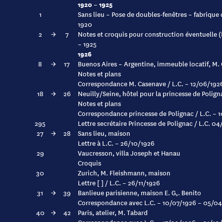
1920 – 1925
1
Sans lieu – Pose de doubles-fenêtres – fabrique d
1920
2
→
7
Notes et croquis pour construction éventuelle (
– 1925
1926
8
→
17
Buenos Aires – Argentine, immeuble locatif, M.
Notes et plans
Correspondance M. Casenave / L.C. – 12/06/192
18
→
26
Neuilly/Seine, hôtel pour la princesse de Polign
Notes et plans
Correspondance princesse de Polignac / L.C. – 
295
Lettre secrétaire Princesse de Polignac / L.C. 0
27
→
28
Sans lieu, maison
Lettre à L.C. – 26/10/1926
29
Vaucresson, villa Joseph et Hanau
Croquis
30
Zurich, M. Fleishmann, maison
Lettre [ ] / L.C. – 26/11/1926
31
→
39
Banlieue parisienne, maison E. G,. Benito
Correspondance avec L.C. – 10/07/1926 – 05/0
40
→
42
Paris, atelier, M. Tabard