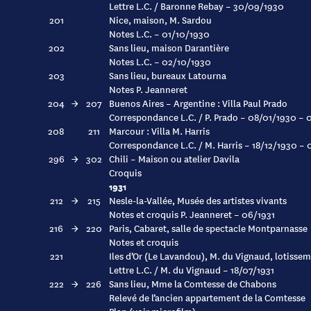
Lettre L.C. / Baronne Rebay – 30/09/1930
201
Nice, maison, M. Sardou
Notes L.C. – 01/10/1930
202
Sans lieu, maison Darantière
Notes L.C. – 02/10/1930
203
Sans lieu, bureaux Latourna
Notes P. Jeanneret
204
→
207
Buenos Aires – Argentine : Villa Paul Prado
Correspondance L.C. / P. Prado – 08/01/1930 – 
208
211
Marcour : Villa M. Harris
Correspondance L.C. / M. Harris – 18/12/1930 – 
296
→
302
Chili – Maison ou atelier Davila
Croquis
1931
212
→
215
Nesle-la-Vallée, Musée des artistes vivants
Notes et croquis P. Jeanneret – 06/1931
216
→
220
Paris, Cabaret, salle de spectacle Montparnasse
Notes et croquis
221
Iles d’Or (Le Lavandou), M. du Vignaud, lotissem
Lettre L.C. / M. du Vignaud – 18/07/1931
222
→
226
Sans lieu, Mme la Comtesse de Chabons
Relevé de l’ancien appartement de la Comtesse