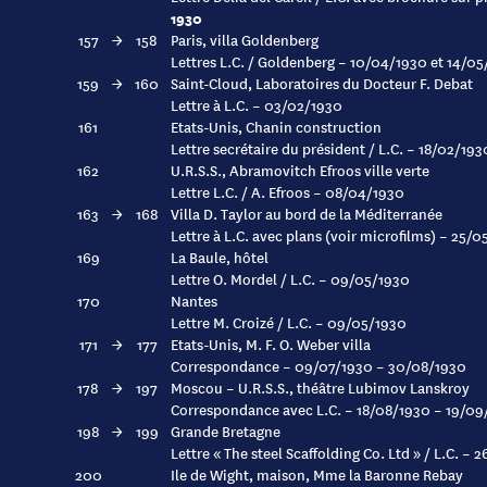
1930
157
→
158
Paris, villa Goldenberg
Lettres L.C. / Goldenberg – 10/04/1930 et 14/0
159
→
160
Saint-Cloud, Laboratoires du Docteur F. Debat
Lettre à L.C. – 03/02/1930
161
Etats-Unis, Chanin construction
Lettre secrétaire du président / L.C. – 18/02/193
162
U.R.S.S., Abramovitch Efroos ville verte
Lettre L.C. / A. Efroos – 08/04/1930
163
→
168
Villa D. Taylor au bord de la Méditerranée
Lettre à L.C. avec plans (voir microfilms) – 25/
169
La Baule, hôtel
Lettre O. Mordel / L.C. – 09/05/1930
170
Nantes
Lettre M. Croizé / L.C. – 09/05/1930
171
→
177
Etats-Unis, M. F. O. Weber villa
Correspondance – 09/07/1930 – 30/08/1930
178
→
197
Moscou – U.R.S.S., théâtre Lubimov Lanskroy
Correspondance avec L.C. – 18/08/1930 – 19/09
198
→
199
Grande Bretagne
Lettre « The steel Scaffolding Co. Ltd » / L.C. –
200
Ile de Wight, maison, Mme la Baronne Rebay