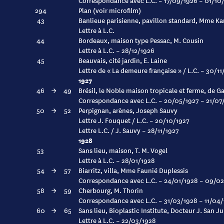
Correspondance avec L.C. – 17/09/1926 – 01/10
294
Plan (voir microfilm)
43
Banlieue parisienne, pavillon standard, Mme Ka
Lettre à L.C.
44
Bordeaux, maison type Pessac, M. Cousin
Lettre à L.C. – 28/12/1926
45
Beauvais, cité jardin, E. Laine
Lettre de « La demeure française » / L.C. – 30/1
1927
46
→
49
Brésil, le Noble maison tropicale et ferme, de G
Correspondance avec L.C. – 20/05/1927 – 21/07
50
→
52
Perpignan, arènes, Joseph Sauvy
Lettre J. Fouquet / L.C. – 20/10/1927
Lettre L.C. / J. Sauvy – 28/11/1927
1928
53
Sans lieu, maison, T. M. Vogel
Lettre à L.C. – 28/01/1928
54
→
57
Biarritz, villa, Mme Faunié Duplessis
Correspondance avec L.C. – 24/01/1928 – 09/0
58
→
59
Cherbourg, M. Thorin
Correspondance avec L.C. – 31/03/1928 – 11/04
60
→
65
Sans lieu, Bioplastic Institute, Docteur J. San Ju
Lettre à L.C. – 22/03/1928