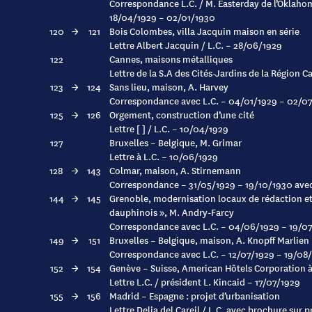
Correspondance L.C. / M. Easterday de l’Oklahom
18/04/1929 – 02/01/1930
120
→
121
Bois Colombes, villa Jacquin maison en série
Lettre Albert Jacquin / L.C. – 28/06/1929
122
Cannes, maisons métalliques
Lettre de la S.A des Cités-Jardins de la Région 
123
→
124
Sans lieu, maison, A. Harvey
Correspondance avec L.C. – 04/01/1929 – 02/0
125
→
126
Orgement, construction d’une cité
Lettre [ ] / L.C. – 10/04/1929
127
Bruxelles – Belgique, M. Grimar
Lettre à L.C. – 10/06/1929
128
→
143
Colmar, maison, A. Stirnemann
Correspondance – 31/05/1929 – 19/10/1930 ave
144
→
145
Grenoble, modernisation locaux de rédaction et
dauphinois », M. Andry-Farcy
Correspondance avec L.C. – 04/06/1929 – 19/0
149
→
151
Bruxelles – Belgique, maison, A. Knopff Marlien
Correspondance avec L.C. – 12/07/1929 – 19/08
152
→
154
Genève – Suisse, American Hôtels Corporation 
Lettre L.C. / président L. Kincaid – 17/07/1929
155
→
156
Madrid – Espagne : projet d’urbanisation
Lettre Delia del Careil / L.C. avec brochure su