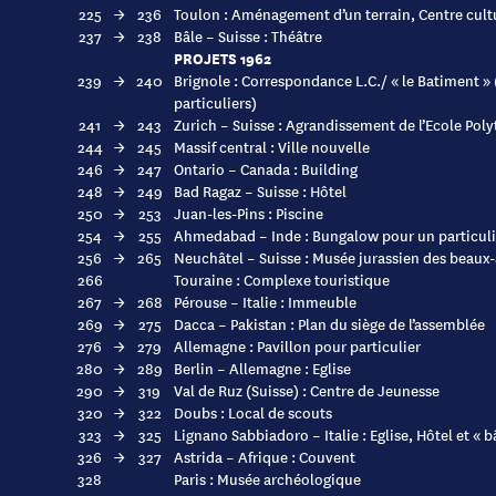
225
→
236
Toulon : Aménagement d’un terrain, Centre cultu
237
→
238
Bâle – Suisse : Théâtre
PROJETS 1962
239
→
240
Brignole : Correspondance L.C./ « le Batiment » 
particuliers)
241
→
243
Zurich – Suisse : Agrandissement de l’Ecole Pol
244
→
245
Massif central : Ville nouvelle
246
→
247
Ontario – Canada : Building
248
→
249
Bad Ragaz – Suisse : Hôtel
250
→
253
Juan-les-Pins : Piscine
254
→
255
Ahmedabad – Inde : Bungalow pour un particuli
256
→
265
Neuchâtel – Suisse : Musée jurassien des beaux-
266
Touraine : Complexe touristique
267
→
268
Pérouse – Italie : Immeuble
269
→
275
Dacca – Pakistan : Plan du siège de l’assemblée
276
→
279
Allemagne : Pavillon pour particulier
280
→
289
Berlin – Allemagne : Eglise
290
→
319
Val de Ruz (Suisse) : Centre de Jeunesse
320
→
322
Doubs : Local de scouts
323
→
325
Lignano Sabbiadoro – Italie : Eglise, Hôtel et « 
326
→
327
Astrida – Afrique : Couvent
328
Paris : Musée archéologique