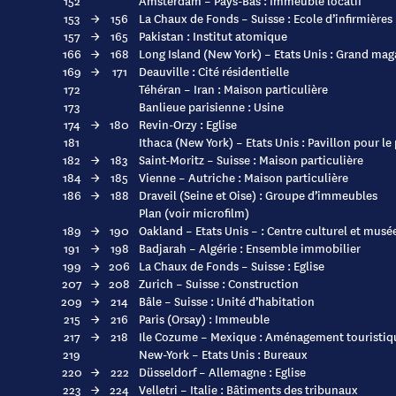
152
Amsterdam – Pays-Bas : Immeuble locatif
153
→
156
La Chaux de Fonds – Suisse : Ecole d’infirmières
157
→
165
Pakistan : Institut atomique
166
→
168
Long Island (New York) – Etats Unis : Grand mag
169
→
171
Deauville : Cité résidentielle
172
Téhéran – Iran : Maison particulière
173
Banlieue parisienne : Usine
174
→
180
Revin-Orzy : Eglise
181
Ithaca (New York) – Etats Unis : Pavillon pour le
182
→
183
Saint-Moritz – Suisse : Maison particulière
184
→
185
Vienne – Autriche : Maison particulière
186
→
188
Draveil (Seine et Oise) : Groupe d’immeubles
Plan (voir microfilm)
189
→
190
Oakland – Etats Unis – : Centre culturel et musé
191
→
198
Badjarah – Algérie : Ensemble immobilier
199
→
206
La Chaux de Fonds – Suisse : Eglise
207
→
208
Zurich – Suisse : Construction
209
→
214
Bâle – Suisse : Unité d’habitation
215
→
216
Paris (Orsay) : Immeuble
217
→
218
Ile Cozume – Mexique : Aménagement touristiq
219
New-York – Etats Unis : Bureaux
220
→
222
Düsseldorf – Allemagne : Eglise
223
→
224
Velletri – Italie : Bâtiments des tribunaux