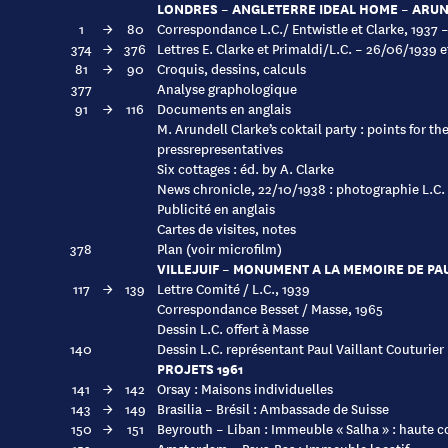
LONDRES – ANGLETERRE IDEAL HOME – ARUN
1
→
80
Correspondance L.C./ Entwistle et Clarke, 1937 
374
→
376
Lettres E. Clarke et Primaldi/L.C. – 26/06/1939 
81
→
90
Croquis, dessins, calculs
377
Analyse graphologique
91
→
116
Documents en anglais
M. Arundell Clarke’s coktail party : points for th
pressrepresentatives
Six cottages : éd. by A. Clarke
News chronicle, 22/10/1938 : photographie L.C. 
Publicité en anglais
Cartes de visites, notes
378
Plan (voir microfilm)
VILLEJUIF – MONUMENT A LA MEMOIRE DE PA
117
→
139
Lettre Comité / L.C., 1939
Correspondance Besset / Masse, 1965
Dessin L.C. offert à Masse
140
Dessin L.C. représentant Paul Vaillant Couturier
PROJETS 1961
141
→
142
Orsay : Maisons individuelles
143
→
149
Brasilia – Brésil : Ambassade de Suisse
150
→
151
Beyrouth – Liban : Immeuble « Salha » : haute c