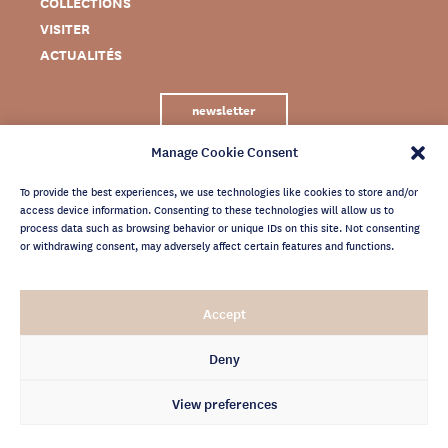
COLLECTIONS
VISITER
ACTUALITÉS
newsletter
Manage Cookie Consent
To provide the best experiences, we use technologies like cookies to store and/or
access device information. Consenting to these technologies will allow us to
process data such as browsing behavior or unique IDs on this site. Not consenting
or withdrawing consent, may adversely affect certain features and functions.
MENTIONS LÉGALES
Accept
CRÉDITS
POLITIQUE DE CONFIDENTIALITÉ
Deny
ARCHIVES NEWSLETTER
View preferences