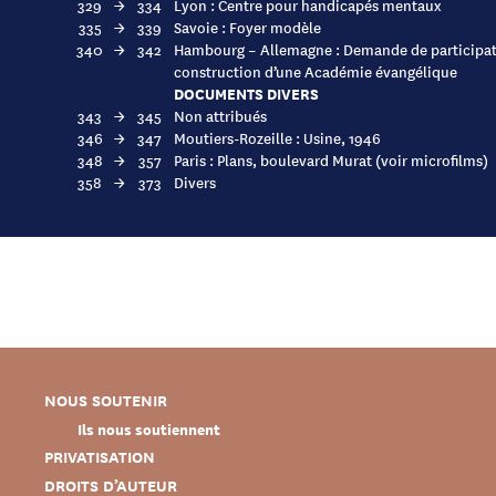
329
→
334
Lyon : Centre pour handicapés mentaux
335
→
339
Savoie : Foyer modèle
340
→
342
Hambourg – Allemagne : Demande de participat
construction d’une Académie évangélique
DOCUMENTS DIVERS
343
→
345
Non attribués
346
→
347
Moutiers-Rozeille : Usine, 1946
348
→
357
Paris : Plans, boulevard Murat (voir microfilms)
358
→
373
Divers
NOUS SOUTENIR
Ils nous soutiennent
PRIVATISATION
DROITS D’AUTEUR