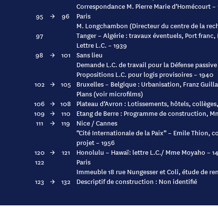
Correspondance M. Pierre Marie d’Homécourt – 
95
→
96
Paris
M. Longchambon (Directeur du centre de la rech
97
Tanger – Algérie : travaux éventuels, Port franc
Lettre L.C. – 1939
98
→
101
Sans lieu
Demande L.C. de travail pour la Défense passive
Propositions L.C. pour logis provisoires – 1940
102
→
105
Bruxelles – Belgique : Urbanisation, Franz Guil
Plans (voir microfilms)
106
→
108
Plateau d’Avron : Lotissements, hôtels, collèges
109
→
110
Etang de Berre : Programme de construction, Mm
111
→
119
Nice / Cannes
”Cité Internationale de la Paix” – Emile Thion,
projet – 1956
120
→
121
Honolulu – Hawaï: lettre L.C./ Mme Moyaho – 14
122
Paris
Immeuble 18 rue Nungesser et Coli, étude de rent
123
→
132
Descriptif de construction : Non identifié