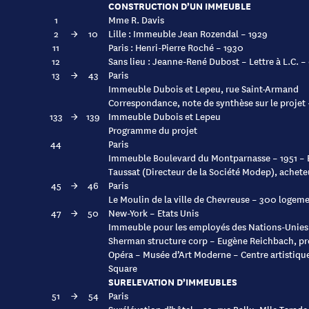
CONSTRUCTION D’UN IMMEUBLE
1
Mme R. Davis
2
→
10
Lille : Immeuble Jean Rozendal – 1929
11
Paris : Henri-Pierre Roché – 1930
12
Sans lieu : Jeanne-René Dubost – Lettre à L.C. 
13
→
43
Paris
Immeuble Dubois et Lepeu, rue Saint-Armand
Correspondance, note de synthèse sur le projet 
133
→
139
Immeuble Dubois et Lepeu
Programme du projet
44
Paris
Immeuble Boulevard du Montparnasse – 1951 – 
Taussat (Directeur de la Société Modep), achete
45
→
46
Paris
Le Moulin de la ville de Chevreuse – 300 logeme
47
→
50
New-York – Etats Unis
Immeuble pour les employés des Nations-Unies
Sherman structure corp – Eugène Reichbach, pr
Opéra – Musée d’Art Moderne – Centre artistiqu
Square
SURELEVATION D’IMMEUBLES
51
→
54
Paris