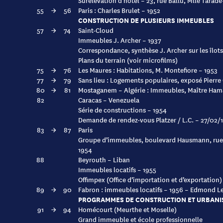
Surélévation d’hôtel – 23, rue Ballu, Mlle Tarad
55
→
56
Paris : Charles Brulet – 1952
CONSTRUCTION DE PLUSIEURS IMMEUBLES
57
→
74
Saint-Cloud
Immeubles J. Archer – 1937
Correspondance, synthèse J. Archer sur les îlots
Plans du terrain (voir microfilms)
75
→
76
Les Maures : Habitations, M. Montefiore – 1953
77
→
79
Sans lieu : Logements populaires, exposé Pierre
80
→
81
Mostaganem – Algérie : Immeubles, Maître Ham
82
Caracas – Venezuela
Série de constructions – 1954
Demande de rendez-vous Platzer / L.C. – 27/02/
83
→
87
Paris
Groupe d’immeubles, boulevard Hausmann, rue 
1954
88
Beyrouth – Liban
Immeubles locatifs – 1955
Offimpex (Office d’importation et d’exportation)
89
→
90
Fabron : immeubles locatifs – 1956 – Edmond L
PROGRAMMES DE CONSTRUCTION ET URBANI
91
→
94
Homécourt (Meurthe et Moselle)
Grand immeuble et école professionnelle