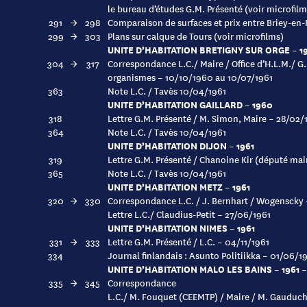
le bureau d’études G.M. Présenté (voir microfilm
291
→
298
Comparaison de surfaces et prix entre Briey-en-
299
→
303
Plans sur calque de Tours (voir microfilms)
UNITE D’HABITATION BRETIGNY SUR ORGE – 19
304
→
317
Correspondance L.C./ Maire / Office d’H.L.M./ G.
organismes – 10/10/1960 au 10/07/1961
363
Note L.C. / Tavès 10/04/1961
UNITE D’HABITATION GAILLARD – 1960
318
Lettre G.M. Présenté / M. Simon, Maire – 28/02/
364
Note L.C. / Tavès 10/04/1961
UNITE D’HABITATION DIJON – 1961
319
Lettre G.M. Présenté / Chanoine Kir (député mai
365
Note L.C. / Tavès 10/04/1961
UNITE D’HABITATION METZ – 1961
320
→
330
Correspondance L.C. / J. Bernhart / Wogenscky 
Lettre L.C./ Claudius-Petit – 27/06/1961
UNITE D’HABITATION NIMES – 1961
331
→
333
Lettre G.M. Présenté / L.C. – 04/11/1961
334
Journal finlandais : Asunto Politiikka – 01/06/1
UNITE D’HABITATION MALO LES BAINS – 1961 –
335
→
345
Correspondance
L.C./ M. Fouquet (CEEMTP) / Maire / M. Gauduc