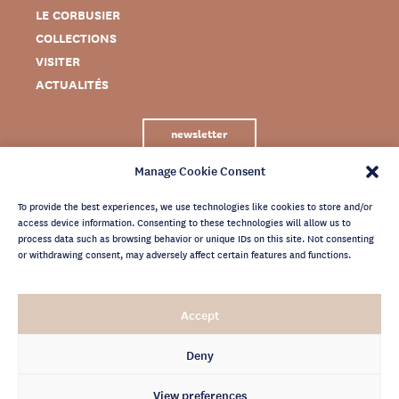
LE CORBUSIER
COLLECTIONS
VISITER
ACTUALITÉS
newsletter
Manage Cookie Consent
To provide the best experiences, we use technologies like cookies to store and/or
access device information. Consenting to these technologies will allow us to
process data such as browsing behavior or unique IDs on this site. Not consenting
or withdrawing consent, may adversely affect certain features and functions.
MENTIONS LÉGALES
Accept
CRÉDITS
POLITIQUE DE CONFIDENTIALITÉ
Deny
ARCHIVES NEWSLETTER
View preferences