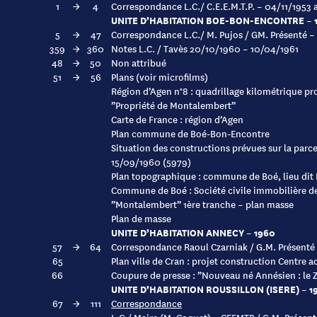
1
→
4
Correspondance L.C./ C.E.E.M.T.P. – 04/11/1953 
UNITE D’HABITATION BOE-BON-ENCONTRE – 19
5
→
47
Correspondance L.C./ M. Pujos / GM. Présenté –
359
→
360
Notes L.C. / Tavès 20/10/1960 – 10/04/1961
48
→
50
Non attribué
51
→
56
Plans (voir microfilms)
Région d’Agen n°8 : quadrillage kilométrique pr
”Propriété de Montalembert”
Carte de France : région d’Agen
Plan commune de Boé-Bon-Encontre
Situation des constructions prévues sur la pa
15/09/1960 (5979)
Plan topographique : commune de Boé, lieu di
Commune de Boé : Société civile immobilière d
”Montalembert” 1ère tranche – plan masse
Plan de masse
UNITE D’HABITATION ANNECY – 1960
57
→
64
Correspondance Raoul Czarniak / G.M. Présenté
65
Plan ville de Cran : projet construction Centre a
66
Coupure de presse : ”Nouveau né Annésien : le 
UNITE D’HABITATION ROUSSILLON (ISERE) – 19
67
→
111
Correspondance