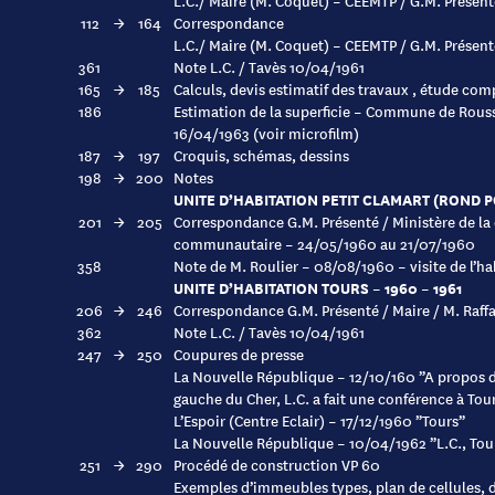
L.C./ Maire (M. Coquet) – CEEMTP / G.M. Présen
112
→
164
Correspondance
L.C./ Maire (M. Coquet) – CEEMTP / G.M. Présent
361
Note L.C. / Tavès 10/04/1961
165
→
185
Calculs, devis estimatif des travaux , étude com
186
Estimation de la superficie – Commune de Roussi
16/04/1963 (voir microfilm)
187
→
197
Croquis, schémas, dessins
198
→
200
Notes
UNITE D’HABITATION PETIT CLAMART (ROND PO
201
→
205
Correspondance G.M. Présenté / Ministère de la 
communautaire – 24/05/1960 au 21/07/1960
358
Note de M. Roulier – 08/08/1960 – visite de l’
UNITE D’HABITATION TOURS – 1960 – 1961
206
→
246
Correspondance G.M. Présenté / Maire / M. Raffa
362
Note L.C. / Tavès 10/04/1961
247
→
250
Coupures de presse
La Nouvelle République – 12/10/160 ”A propos de
gauche du Cher, L.C. a fait une conférence à Tour
L’Espoir (Centre Eclair) – 17/12/1960 ”Tours”
La Nouvelle République – 10/04/1962 ”L.C., Tours
251
→
290
Procédé de construction VP 60
Exemples d’immeubles types, plan de cellules, de