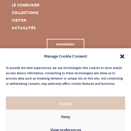
LE CORBUSIER
COLLECTIONS
VISITER
ACTUALITÉS
newsletter
Manage Cookie Consent
To provide the best experiences, we use technologies like cookies to store and/or
access device information. Consenting to these technologies will allow us to
process data such as browsing behavior or unique IDs on this site. Not consenting
or withdrawing consent, may adversely affect certain features and functions.
MENTIONS LÉGALES
Accept
CRÉDITS
POLITIQUE DE CONFIDENTIALITÉ
Deny
ARCHIVES NEWSLETTER
View preferences