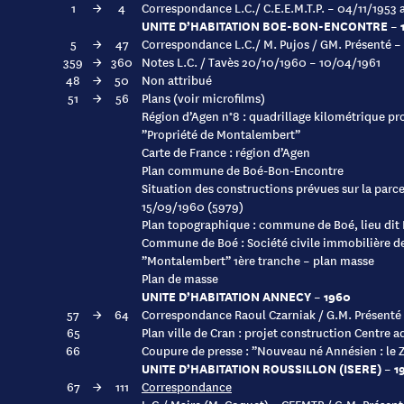
1
→
4
Correspondance L.C./ C.E.E.M.T.P. – 04/11/1953 
UNITE D’HABITATION BOE-BON-ENCONTRE – 19
5
→
47
Correspondance L.C./ M. Pujos / GM. Présenté –
359
→
360
Notes L.C. / Tavès 20/10/1960 – 10/04/1961
48
→
50
Non attribué
51
→
56
Plans (voir microfilms)
Région d’Agen n°8 : quadrillage kilométrique pr
”Propriété de Montalembert”
Carte de France : région d’Agen
Plan commune de Boé-Bon-Encontre
Situation des constructions prévues sur la pa
15/09/1960 (5979)
Plan topographique : commune de Boé, lieu di
Commune de Boé : Société civile immobilière d
”Montalembert” 1ère tranche – plan masse
Plan de masse
UNITE D’HABITATION ANNECY – 1960
57
→
64
Correspondance Raoul Czarniak / G.M. Présenté
65
Plan ville de Cran : projet construction Centre a
66
Coupure de presse : ”Nouveau né Annésien : le 
UNITE D’HABITATION ROUSSILLON (ISERE) – 19
67
→
111
Correspondance