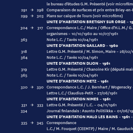
le bureau d’études G.M. Présenté (voir microfilm
291
→
298
Comparaison de surfaces et prix entre Briey-en-
299
→
303
Plans sur calque de Tours (voir microfilms)
UNITE D’HABITATION BRETIGNY SUR ORGE – 19
304
→
317
Correspondance L.C./ Maire / Office d’H.L.M./ G.
organismes – 10/10/1960 au 10/07/1961
363
Note L.C. / Tavès 10/04/1961
UNITE D’HABITATION GAILLARD – 1960
318
Lettre G.M. Présenté / M. Simon, Maire – 28/02/
364
Note L.C. / Tavès 10/04/1961
UNITE D’HABITATION DIJON – 1961
319
Lettre G.M. Présenté / Chanoine Kir (député mai
365
Note L.C. / Tavès 10/04/1961
UNITE D’HABITATION METZ – 1961
320
→
330
Correspondance L.C. / J. Bernhart / Wogenscky 
Lettre L.C./ Claudius-Petit – 27/06/1961
UNITE D’HABITATION NIMES – 1961
331
→
333
Lettre G.M. Présenté / L.C. – 04/11/1961
334
Journal finlandais : Asunto Politiikka – 01/06/1
UNITE D’HABITATION MALO LES BAINS – 1961 –
335
→
345
Correspondance
L.C./ M. Fouquet (CEEMTP) / Maire / M. Gauduc