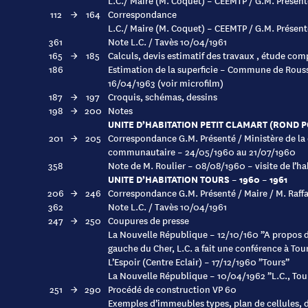
L.C./ Maire (M. Coquet) – CEEMTP / G.M. Présen
112
→
164
Correspondance
L.C./ Maire (M. Coquet) – CEEMTP / G.M. Présent
361
Note L.C. / Tavès 10/04/1961
165
→
185
Calculs, devis estimatif des travaux , étude com
186
Estimation de la superficie – Commune de Roussi
16/04/1963 (voir microfilm)
187
→
197
Croquis, schémas, dessins
198
→
200
Notes
UNITE D’HABITATION PETIT CLAMART (ROND PO
201
→
205
Correspondance G.M. Présenté / Ministère de la 
communautaire – 24/05/1960 au 21/07/1960
358
Note de M. Roulier – 08/08/1960 – visite de l’
UNITE D’HABITATION TOURS – 1960 – 1961
206
→
246
Correspondance G.M. Présenté / Maire / M. Raffa
362
Note L.C. / Tavès 10/04/1961
247
→
250
Coupures de presse
La Nouvelle République – 12/10/160 ”A propos de
gauche du Cher, L.C. a fait une conférence à Tour
L’Espoir (Centre Eclair) – 17/12/1960 ”Tours”
La Nouvelle République – 10/04/1962 ”L.C., Tours
251
→
290
Procédé de construction VP 60
Exemples d’immeubles types, plan de cellules, de