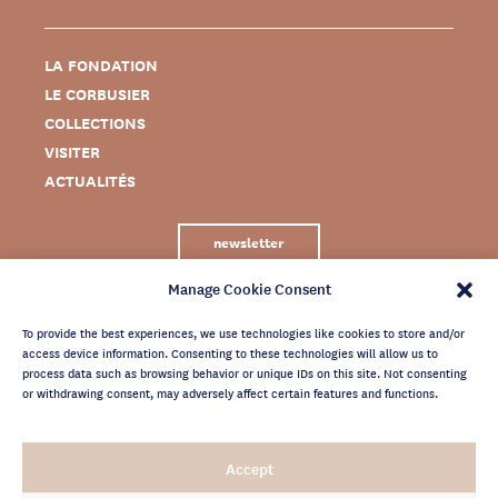
LA FONDATION
LE CORBUSIER
COLLECTIONS
VISITER
ACTUALITÉS
newsletter
Manage Cookie Consent
To provide the best experiences, we use technologies like cookies to store and/or
access device information. Consenting to these technologies will allow us to
process data such as browsing behavior or unique IDs on this site. Not consenting
or withdrawing consent, may adversely affect certain features and functions.
MENTIONS LÉGALES
Accept
CRÉDITS
POLITIQUE DE CONFIDENTIALITÉ