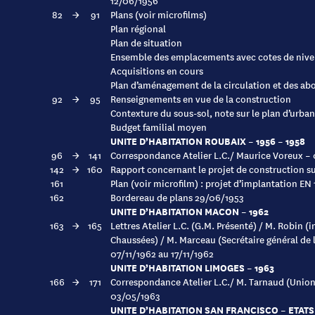
12/06/1956
82
→
91
Plans (voir microfilms)
Plan régional
Plan de situation
Ensemble des emplacements avec cotes de nive
Acquisitions en cours
Plan d’aménagement de la circulation et des ab
92
→
95
Renseignements en vue de la construction
Contexture du sous-sol, note sur le plan d’urba
Budget familial moyen
UNITE D’HABITATION ROUBAIX – 1956 – 1958
96
→
141
Correspondance Atelier L.C./ Maurice Voreux –
142
→
160
Rapport concernant le projet de construction su
161
Plan (voir microfilm) : projet d’implantation EN 
162
Bordereau de plans 29/06/1953
UNITE D’HABITATION MACON – 1962
163
→
165
Lettres Atelier L.C. (G.M. Présenté) / M. Robin (
Chaussées) / M. Marceau (Secrétaire général de 
07/11/1962 au 17/11/1962
UNITE D’HABITATION LIMOGES – 1963
166
→
171
Correspondance Atelier L.C./ M. Tarnaud (Unio
03/05/1963
UNITE D’HABITATION SAN FRANCISCO – ETATS