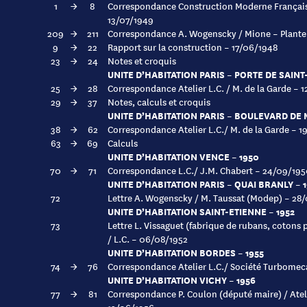
1
→
8
Correspondance Construction Moderne Française
13/07/1949
209
→
211
Correspondance A. Wogenscky / Mione – Plante
9
→
22
Rapport sur la construction – 17/06/1948
23
→
24
Notes et croquis
UNITE D’HABITATION PARIS – PORTE DE SAINT
25
→
28
Correspondance Atelier L.C. / M. de la Garde – 
29
→
37
Notes, calculs et croquis
UNITE D’HABITATION PARIS – BOULEVARD DE
38
→
62
Correspondance Atelier L.C./ M. de la Garde – 
63
→
69
Calculs
UNITE D’HABITATION VENCE – 1950
70
→
71
Correspondance L.C./ J.M. Chabert – 24/09/195
UNITE D’HABITATION PARIS – QUAI BRANLY – 1
72
Lettre A. Wogenscky / M. Taussat (Modep) – 28/
UNITE D’HABITATION SAINT-ETIENNE – 1952
73
Lettre L. Vissaguet (fabrique de rubans, cotons
/ L.C. – 06/08/1952
UNITE D’HABITATION BORDES – 1955
74
→
76
Correspondance Atelier L.C./ Société Turbomec
UNITE D’HABITATION VICHY – 1956
77
→
81
Correspondance P. Coulon (député maire) / Ateli