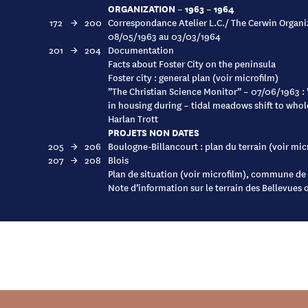
ORGANIZATION – 1963 – 1964
172
→
200
Correspondance Atelier L.C./ The Cerwin Organi
08/05/1963 au 03/03/1964
201
→
204
Documentation
Facts about Foster City on the peninsula
Foster city : general plan (voir microfilm)
”The Christian Science Monitor” – 07/06/1963 :
in housing during – tidal meadows shift to who
Harlan Trott
PROJETS NON DATES
205
→
206
Boulogne-Billancourt : plan du terrain (voir mic
207
→
208
Blois
Plan de situation (voir microfilm), commune de 
Note d’information sur le terrain des Bellevues o