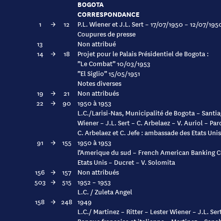
BOGOTA
CORRESPONDANCE
1
→
12
P.L. Wiener et J.L. Sert – 17/07/1950 – 12/07/195
Coupures de presse
13
Non attribué
14
→
18
Projet pour le Palais Présidentiel de Bogota :
”Le Combat” 10/03/1953
”El Siglio” 15/05/1951
Notes diverses
19
→
21
Non attribués
22
→
90
1950 à 1953
L.C./Larisi-Nas, Municipalité de Bogota – Santia
Wiener – J.L. Sert – C. Arbelaez – V. Auriol – P
C. Arbelaez et C. Jefe : ambassade des Etats Unis
91
→
155
1950 à 1953
l’Amerique du sud – French American Banking 
Etats Unis – Ducret – V. Solomita
156
→
157
Non attribués
503
→
515
1952 – 1953
L.C. / Zuleta Angel
158
→
248
1949
L.C./ Martinez – Ritter – Lester Wiener – J.L. Se