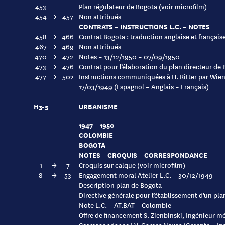
453
Plan régulateur de Bogota (voir microfilm)
454
→
457
Non attribués
CONTRATS – INSTRUCTIONS L.C. – NOTES
458
→
466
Contrat Bogota : traduction anglaise et français
467
→
469
Non attribués
470
→
472
Notes – 13/12/1950 – 07/09/1950
473
→
476
Contrat pour l’élaboration du plan directeur de
477
→
502
Instructions communiquées à H. Ritter par Wiene
17/03/1949 (Espagnol – Anglais – Français)
H3-5
URBANISME
1947 – 1950
COLOMBIE
BOGOTA
NOTES – CROQUIS – CORRESPONDANCE
1
→
7
Croquis sur calque (voir microfilm)
8
→
53
Engagement moral Atelier L.C. – 30/12/1949
Description plan de Bogota
Directive générale pour l’établissement d’un pla
Note L.C. – AT.BAT – Colombie
Offre de financement S. Zienbinski, Ingénieur m