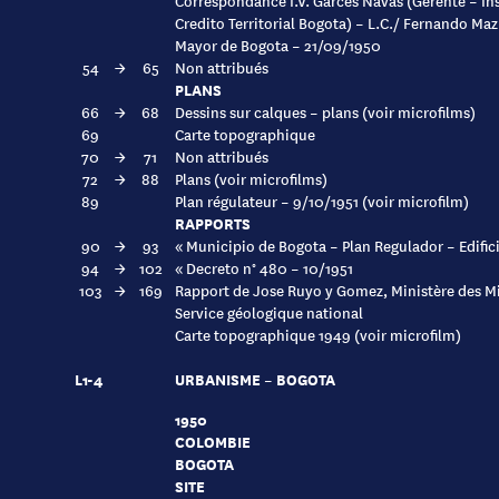
Correspondance I.V. Garces Navas (Gerente – Ins
Credito Territorial Bogota) – L.C./ Fernando Maz
Mayor de Bogota – 21/09/1950
54
→
65
Non attribués
PLANS
66
→
68
Dessins sur calques – plans (voir microfilms)
69
Carte topographique
70
→
71
Non attribués
72
→
88
Plans (voir microfilms)
89
Plan régulateur – 9/10/1951 (voir microfilm)
RAPPORTS
90
→
93
« Municipio de Bogota – Plan Regulador – Edifici
94
→
102
« Decreto n° 480 – 10/1951
103
→
169
Rapport de Jose Ruyo y Gomez, Ministère des Mi
Service géologique national
Carte topographique 1949 (voir microfilm)
L1-4
URBANISME – BOGOTA
1950
COLOMBIE
BOGOTA
SITE