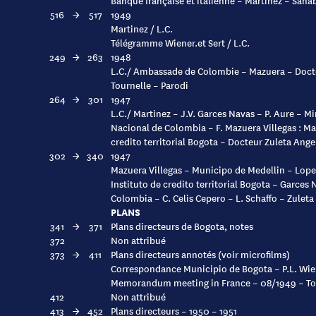
Banque française et italienne – Martinez – Sana
516
→
517
1949
Martinez / L.C.
Télégramme Wiener.et Sert / L.C.
249
→
263
1948
L.C./ Ambassade de Colombie – Mazuera – Docte
Tournelle – Parodi
264
→
301
1947
L.C./ Martinez – J.V. Garces Navas – P. Aure – M
Nacional de Colombia – F. Mazuera Villegas : Ma
credito territorial Bogota – Docteur Zuleta Ang
302
→
340
1947
Mazuera Villegas – Municipo de Medellin – Lopez
Instituto de credito territorial Bogota – Garces
Colombia – C. Celis Cepero – L. Schaffo – Zulet
PLANS
341
→
371
Plans directeurs de Bogota, notes
372
Non attribué
373
→
411
Plans directeurs annotés (voir microfilms)
Correspondance Municipio de Bogota – P.L. Wie
Memorandum meeting in France – 08/1949 – To
412
Non attribué
413
→
452
Plans directeurs – 1950 – 1951