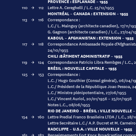
PROVENCE : ESPLANADE – 1955
110
→
112
Lettre A. Cereghelli / L.C. 25/12/1955
MONTRÉAL – CANADA : EXTENSION – 1955
113
→
116
Correspondance :
L.C./ L. Mainguy (architecte canadien), 17/11/19
G. Gagnon (architecte canadien) / L.C., 27/04/1
KABOUL – AFGHANISTAN : EXTENSION – 1955
117
→
118
Correspondance Ambassade Royale d’Afghanistan 
24/10/1955
CHILI :BÂTIMENT ADMINISTRATIF – 1955
119
→
124
Correspondance Patricio Libra Rembges / L.C., 
BRÉSIL : NOUVELLE CAPITALE – 1955
125
→
153
Correspondance :
L.C. / Hugo Gouthier (Consul général), 06/04/1
L.C./ Président de la République Joao Pessoa, 
L.C./ Ministre plénipotentiaire, 27/06/1955
L.C./ Vincent Auriol, 20/01/1956 – 25/01/1956
Notes L.C., 08/06/1955
RIO DE JANEIRO – BRÉSIL : VILLE NOUVELLE –
154
→
160
Lettre Predial Franco Brasileira LTDA / L.C., 28/
Lettre Secrétaire L.C./ A.P. Ducret et M. Carneiro
RADCLIFFE – U.S.A. : VILLE NOUVELLE – 1955
161
→
183
Renseignements Fort Knox Broadcasting corpor