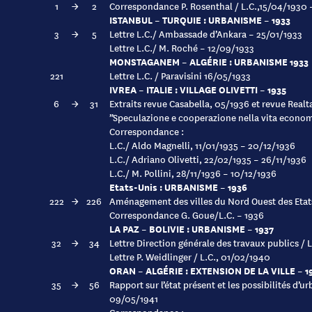
1
→
2
Correspondance P. Rosenthal / L.C.,15/04/1930
ISTANBUL – TURQUIE : URBANISME – 1933
3
→
5
Lettre L.C./ Ambassade d’Ankara – 25/01/1933
Lettre L.C./ M. Roché – 12/09/1933
MONSTAGANEM – ALGÉRIE : URBANISME 1933
221
Lettre L.C. / Paravisini 16/05/1933
IVREA – ITALIE : VILLAGE OLIVETTI – 1935
6
→
31
Extraits revue Casabella, 05/1936 et revue Realta
”Speculazione e cooperazione nella vita econo
Correspondance :
L.C./ Aldo Magnelli, 11/01/1935 – 20/12/1936
L.C./ Adriano Olivetti, 22/02/1935 – 26/11/1936
L.C./ M. Pollini, 28/11/1936 – 10/12/1936
Etats-Unis : URBANISME – 1936
222
→
226
Aménagement des villes du Nord Ouest des Etat
Correspondance G. Goue/L.C. – 1936
LA PAZ – BOLIVIE : URBANISME – 1937
32
→
34
Lettre Direction générale des travaux publics / L
Lettre P. Weidlinger / L.C., 01/02/1940
ORAN – ALGÉRIE : EXTENSION DE LA VILLE – 1
35
→
56
Rapport sur l’état présent et les possibilités d’
09/05/1941