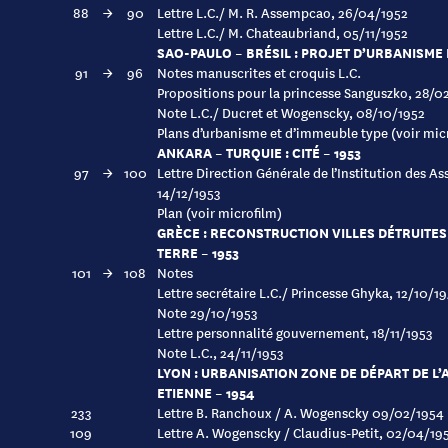
88
→
90
Lettre L.C./ M. R. Assempcao, 26/04/1952
Lettre L.C./ M. Chateaubriand, 05/11/1952
SAO-PAULO – BRÉSIL : PROJET D’URBANISME 
91
→
96
Notes manuscrites et croquis L.C.
Propositions pour la princesse Sanguszko, 28/0
Note L.C./ Ducret et Wogenscky, 08/10/1952
Plans d’urbanisme et d’immeuble type (voir mic
ANKARA – TURQUIE : CITÉ – 1953
97
→
100
Lettre Direction Générale de l’Institution des As
14/12/1953
Plan (voir microfilm)
GRÈCE : RECONSTRUCTION VILLES DÉTRUITES
TERRE – 1953
101
→
108
Notes
Lettre secrétaire L.C./ Princesse Ghyka, 12/10/1
Note 29/10/1953
Lettre personnalité gouvernement, 18/11/1953
Note L.C., 24/11/1953
LYON : URBANISATION ZONE DE DÉPART DE L’
ETIENNE – 1954
233
Lettre B. Ranchoux / A. Wogenscky 09/02/1954
109
Lettre A. Wogenscky / Claudius-Petit, 02/04/19