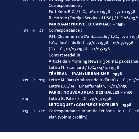
Correspondance :
Fort Knox B.C. / L.C., 06/01/1956 – 23/01/1956
R. Mozère (Foreign Service of USA) / L.C.26/03/
PAKISTAN : NOUVELLE CAPITALE – 1956
184
→
211
Correspondance :
P.M. Chandhuri de l’Ambassade / L.C., 12/01/195
L.C./ José Luis Sert, 29/02/1956 – 12/03/1956
[ ] / L.C., 10/03/1956 – 21/03/156
Contrat Medellin
Article du « Morning News » (journal pakistana
Lettre M. Ecochard / L.C., 04/10/1956
TÉHÉRAN – IRAN : URBANISME – 1956
212
→
213
Lettre M. Raïs (Ambassadeur d’Iran) / L.C., 04/
Lettre L.C./ M. Farnanfarnaian, 14/01/1956
PARIS : NOUVEAU PLAN DES HALLES – 1956
214
Lettre G. Patrix / L.C., 29/03/1956
LE TOUQUET : COMPLEXE HOTELIER – 1956
215
→
220
Correspondance Johnt Bell et Sons Ltd / L.C., 2
Plan (voir microfilm)