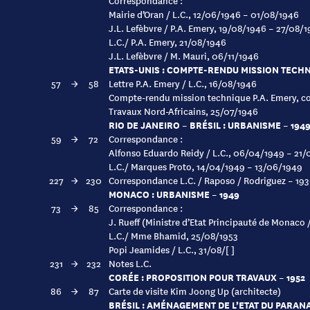
Correspondance :
Mairie d’Oran / L.C., 12/06/1946 – 01/08/1946
J.L. Lefèbvre / P.A. Emery, 19/08/1946 – 27/08/
L.C./ P.A. Emery, 21/08/1946
J.L. Lefèbvre / M. Mauri, 06/11/1946
ETATS-UNIS : COMPTE-RENDU MISSION TECHNI
57
→
58
Lettre P.A. Emery / L.C., 16/08/1946
Compte-rendu mission technique P.A. Emery, c
Travaux Nord-Africains, 25/07/1946
RIO DE JANEIRO – BRÉSIL : URBANISME – 194
59
→
72
Correspondance :
Alfonso Eduardo Reidy / L.C., 06/04/1949 – 21
L.C./ Marques Proto, 14/04/1949 – 13/06/1949
227
→
230
Correspondance L.C. / Raposo / Rodriguez – 193
MONACO : URBANISME – 1949
73
→
85
Correspondance :
J. Rueff (Ministre d’Etat Principauté de Monaco
L.C./ Mme Bhamid, 25/08/1953
Popi Jeamides / L.C., 31/08/[ ]
231
→
232
Notes L.C.
CORÉE : PROPOSITION POUR TRAVAUX – 1952
86
→
87
Carte de visite Kim Joong Up (architecte)
BRÉSIL : AMÉNAGEMENT DE L’ETAT DU PARANA