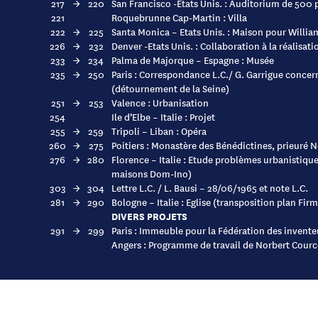
217
→
220
San Francisco -Etats Unis. : Auditorium de 500
221
Roquebrunne Cap-Martin : Villa
222
→
225
Santa Monica – Etats Unis. : Maison pour Willia
226
→
232
Denver -Etats Unis. : Collaboration à la réalisat
233
→
234
Palma de Majorque – Espagne : Musée
235
→
250
Paris : Correspondance L.C./ G. Garrigue concern
(détournement de la Seine)
251
→
253
Valence : Urbanisation
254
Ile d’Elbe – Italie : Projet
255
→
259
Tripoli – Liban : Opéra
260
→
275
Poitiers : Monastère des Bénédictines, prieuré 
276
→
280
Florence – Italie : Etude problèmes urbanistiqu
maisons Dom-Ino)
303
→
304
Lettre L.C. / L. Bausi – 28/06/1965 et note L.C.
281
→
290
Bologne – Italie : Eglise (transposition plan Fir
DIVERS PROJETS
291
→
299
Paris : Immeuble pour la Fédération des inventeu
Angers : Programme de travail de Norbert Cource