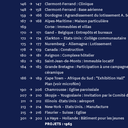
146
→
147
Clermont-Ferrand : Clinique
148
→
158
Clermont-Ferrand : Base aérienne
159
→
166
Dordogne : Agrandissement du lotissement A. S
167
→
168
Alpes-Maritime : Maison particulière
169
Corse : Immeubles et villas
170
→
171
Gand – Belgique : Entrepôts et bureaux
172
→
174
Clarkton – Etats-Unis : Collège communautaire
175
→
177
Nuremberg – Allemagne : Lotissement
178
→
179
Canada : Construction
180
→
181
Avignon : Complexe hôtelier
182
→
183
Saint-Jean-de-Monts : Immeuble locatif
184
→
185
Grande Bretagne : Participation à une campagne 
céramique
186
→
189
Cape Town – Afrique du Sud : ”Exhibition Hall”
Plan (voir microfilm)
190
→
206
Chamrousse : Eglise paroissiale
207
→
210
Skopje – Yougoslavie : Invitation par le Comité d
211
→
212
Illinois -Etats Unis : aéroport
213
→
214
New-York – Etats Unis. : Manufacture
215
→
216
Fleurier – Suisse : Eglise
301
→
302
La Haye – Hollande : Bâtiment pour les jeunes
PROJETS : 1965