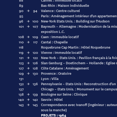
88
Cannet : Immeuble locatif
89
Bas-Rhin : Maison individuelle
90
→
94
Valence : Centre culturel
95
Paris : Aménagement intérieur d’un appartemen
96
→
100
New-York Etats Unis. : Building sur l’Hudson
101
→
107
Bayreuth – Allemagne : Modernisation de la mise
exposition L.C.
108
→
109
Caen : Immeuble locatif
110
→
117
Cantal : Chapelle
118
Roquebrune Cap Martin : Hôtel Roquebrune
119
→
120
Vienne : Immeuble locatif
121
→
122
New-York – Etats Unis. : Pavillon français à la f
123
→
126
Slan Genburg – Doetinchem – Hollande : Eglise 
127
→
128
Côte Catalane : Aménagement
129
→
130
Provence : Oratoire
131
Lyon : Villa
132
→
136
Pennsylvanie – Etats Unis : Reconstruction d’u
137
Chicago – Etats Unis. : Monument sur le campus 
138
→
139
Boulogne sur Seine : Clinique
140
→
142
Savoie : Hôtel
143
→
145
Correspondance avec Ivanoff (ingénieur : auteu
sous la manche)
PROJETS : 1964