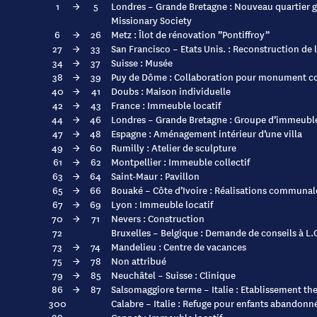
1
→
5
Londres – Grande Bretagne : Nouveau quartier g
Missionary Society
6
→
26
Metz : Îlot de rénovation ”Pontiffroy”
27
→
33
San Francisco – Etats Unis. : Reconstruction de 
34
→
37
Suisse : Musée
38
→
39
Puy de Dôme : Collaboration pour monument c
40
→
41
Doubs : Maison individuelle
42
→
43
France : Immeuble locatif
44
→
46
Londres – Grande Bretagne : Groupe d’immeuble
47
→
48
Espagne : Aménagement intérieur d’une villa
49
→
60
Rumilly : Atelier de sculpture
61
→
62
Montpellier : Immeuble collectif
63
→
64
Saint-Maur : Pavillon
65
→
66
Bouaké – Côte d’Ivoire : Réalisations communal
67
→
69
Lyon : Immeuble locatif
70
→
71
Nevers : Construction
72
Bruxelles – Belgique : Demande de conseils à L
73
→
74
Mandelieu : Centre de vacances
75
→
78
Non attribué
79
→
85
Neuchâtel – Suisse : Clinique
86
→
87
Salsomaggiore terme – Italie : Etablissement th
300
Calabre – Italie : Refuge pour enfants abandonn