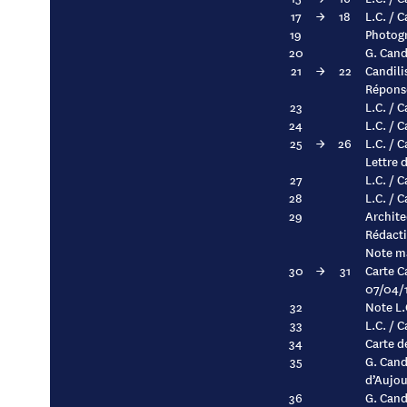
17
→
18
L.C. / C
19
Photogr
20
G. Candi
21
→
22
Candili
Réponse
23
L.C. / 
24
L.C. / 
25
→
26
L.C. / 
Lettre 
27
L.C. / 
28
L.C. / 
29
Archite
Rédacti
Note ma
30
→
31
Carte C
07/04/
32
Note L.
33
L.C. / 
34
Carte d
35
G. Candi
d’Aujou
36
G. Cand