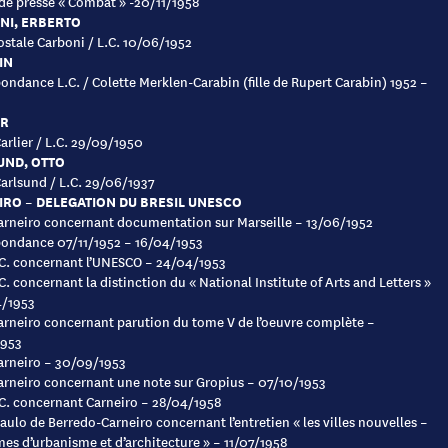
 de presse « Combat » -20/11/1958
NI, ERBERTO
ostale Carboni / L.C. 10/06/1952
IN
ondance L.C. / Colette Merklen-Carabin (fille de Rupert Carabin) 1952 –
ER
Carlier / L.C. 29/09/1950
UND, OTTO
Carlsund / L.C. 29/06/1937
RO – DELEGATION DU BRESIL UNESCO
Carneiro concernant documentation sur Marseille – 13/06/1952
ondance 07/11/1952 – 16/04/1953
C. concernant l’UNESCO – 24/04/1953
C. concernant la distinction du « National Institute of Arts and Letters »
4/1953
Carneiro concernant parution du tome V de l’oeuvre complète –
1953
Carneiro – 30/09/1953
Carneiro concernant une note sur Gropius – 07/10/1953
C. concernant Carneiro – 28/04/1958
Paulo de Berredo-Carneiro concernant l’entretien « les villes nouvelles –
es d’urbanisme et d’architecture » – 11/07/1958