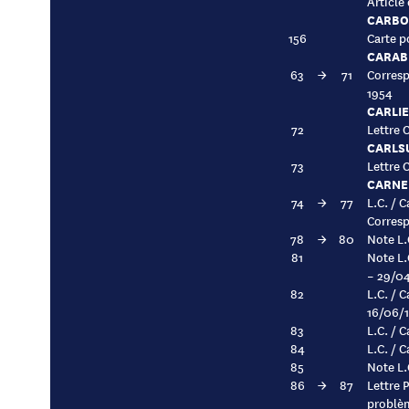
Article
CARBO
156
Carte p
CARAB
63
→
71
Corresp
1954
CARLI
72
Lettre 
CARLS
73
Lettre 
CARNEI
74
→
77
L.C. / 
Corresp
78
→
80
Note L.
81
Note L.
– 29/0
82
L.C. / 
16/06/
83
L.C. / 
84
L.C. / 
85
Note L.
86
→
87
Lettre 
problèm