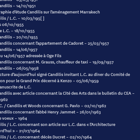
andilis – 14/12/1951
aphie d’étude Candilis sur l’aménagement Marrakech
lis / L.C. – 10/03/195[ ]
s 06/10/1955
 L.C. – 18/10/1955
Candilis – 20/10/1955
Candilis concernant l’appartement de Cadoret – 25/03/1957
Candilis – 14/06/1957
du 14/06/1957 adressée à Oge Fils
Candilis concernant M. Grauss, chauffeur de taxi – 19/09/1957
Candilis – 06/05/1958
cture d’aujourd’hui signé Candilis invitant L.C. au dîner du Comité de
on pour le Grand Prix décerné à Kenzo – 05/06/1959
nuscrite de L.C.
andilis avec article concernant la Cité des Arts dans le bulletin du CEA –
1962
C. / Candilis et Woods concernant G. Pavlo – 02/10/1962
Candilis concernant l’abbé Henry Jammet – 26/01/1963
e voeux – 1964
lis / L.C. concernant son article sur L.C. dans « l’Architecture
rd’hui » – 21/07/1964
ilis / L.C. concernant décès Ducret – 02/10/1964