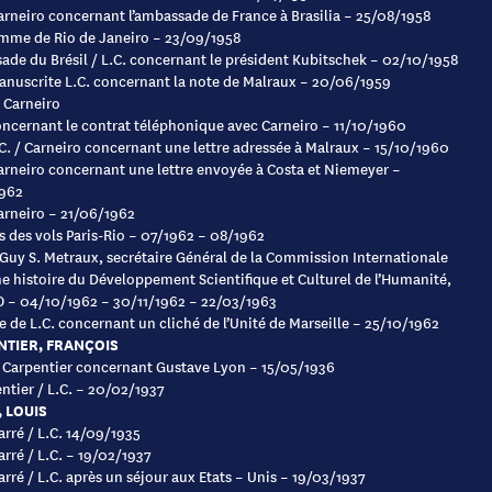
Carneiro concernant l’ambassade de France à Brasilia – 25/08/1958
mme de Rio de Janeiro – 23/09/1958
de du Brésil / L.C. concernant le président Kubitschek – 02/10/1958
nuscrite L.C. concernant la note de Malraux – 20/06/1959
à Carneiro
ncernant le contrat téléphonique avec Carneiro – 11/10/1960
C. / Carneiro concernant une lettre adressée à Malraux – 15/10/1960
Carneiro concernant une lettre envoyée à Costa et Niemeyer –
1962
Carneiro – 21/06/1962
s des vols Paris-Rio – 07/1962 – 08/1962
 Guy S. Metraux, secrétaire Général de la Commission Internationale
e histoire du Développement Scientifique et Culturel de l’Humanité,
– 04/10/1962 – 30/11/1962 – 22/03/1963
 de L.C. concernant un cliché de l’Unité de Marseille – 25/10/1962
TIER, FRANÇOIS
F. Carpentier concernant Gustave Lyon – 15/05/1936
entier / L.C. – 20/02/1937
 LOUIS
arré / L.C. 14/09/1935
arré / L.C. – 19/02/1937
arré / L.C. après un séjour aux Etats – Unis – 19/03/1937