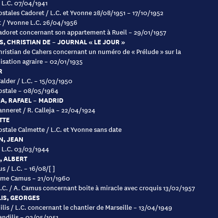
à L.C. 07/04/1941
ostales Cadoret / L.C. et Yvonne 28/08/1951 – 17/10/1952
 / Yvonne L.C. 26/04/1956
Cadoret concernant son appartement à Rueil – 29/01/1957
, CHRISTIAN DE – JOURNAL « LE JOUR »
Christian de Cahers concernant un numéro de « Prélude » sur la
isation agraire – 02/01/1935
R
Calder / L.C. – 15/03/1950
ostale – 08/05/1964
A, RAFAEL – MADRID
anneret / R. Calleja – 22/04/1924
TTE
ostale Calmette / L.C. et Yvonne sans date
N, JEAN
à L.C. 03/03/1944
, ALBERT
s / L.C. – 16/08/[ ]
Mme Camus – 21/01/1960
L.C. / A. Camus concernant boite à miracle avec croquis 13/02/1957
IS, GEORGES
ilis / L.C. concernant le chantier de Marseille – 13/04/1949
Candilis – 03/05/1951