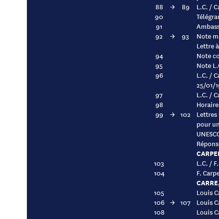
88
→
89
L.C. / 
90
Télégra
91
Ambassa
92
→
93
Note ma
Lettre 
94
Note co
95
Note L.
96
L.C. / 
25/01/
97
L.C. / 
98
Horaire
99
→
102
Lettres
pour un
UNESCO 
Réponse
CARPEN
103
L.C. / 
104
F. Carp
CARRE,
105
Louis C
106
→
107
Louis C
108
Louis C