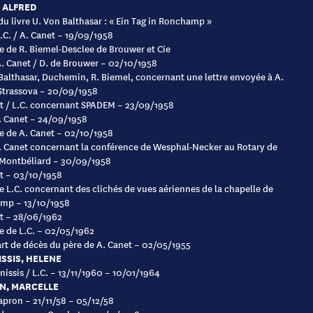
 ALFRED
 du livre U. Von Balthasar : « Ein Tag in Ronchamp »
L.C. / A. Canet – 19/09/1958
 de R. Biemel-Desclee de Brouwer et Cie
A. Canet / D. de Brouwer – 02/10/1958
Balthasar, Duchemin, R. Biemel, concernant une lettre envoyée à A.
Strassova – 20/09/1958
t / L.C. concernant SPADEM – 23/09/1958
A. Canet – 24/09/1958
 de A. Canet – 02/10/1958
A. Canet concernant la conférence de Wesphal-Necker au Rotary de
 Montbéliard – 30/09/1958
t – 03/10/1958
 L.C. concernant des clichés de vues aériennes de la chapelle de
mp – 13/10/1958
t – 28/06/1962
 de L.C. – 02/05/1962
art de décès du père de A. Canet – 02/05/1955
SSIS, HELENE
nissis / L.C. – 13/11/1960 – 10/01/1964
N, MARCELLE
Capron – 21/11/58 – 05/12/58