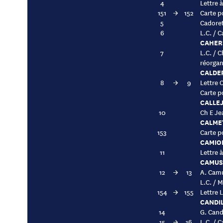
4
Lettre 
151
→
152
Carte p
5
Cadoret
6
L.C. / 
CAHERS
7
L.C. / 
réorgan
CALDE
8
→
9
Lettre 
Carte p
CALLEJ
10
Ch E Je
CALME
153
Carte p
CAMIO
11
Lettre 
CAMUS
12
→
13
A. Camu
L.C. / 
154
→
155
Lettre 
CANDIL
14
G. Cand
15
→
16
L.C. / 