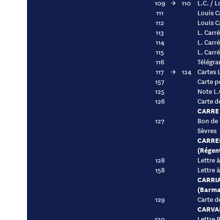
109
→
110
L.C. / 
111
Louis C
112
Louis C
113
L. Carr
114
L. Carr
115
L. Carr
116
Télégra
117
→
124
Cartes 
157
Carte p
125
Note L.
126
Carte de
CARRE 
127
Bon de 
Sèvres
CARREL
(Régent
128
Lettre 
158
Lettre 
CARRI
(Barma
129
Carte de
CARVAL
130
Lettre 