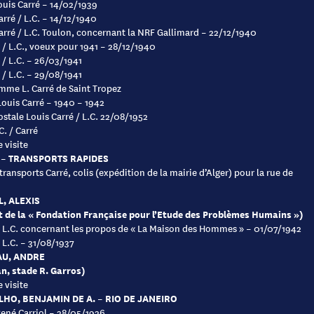
Louis Carré – 14/02/1939
arré / L.C. – 14/12/1940
arré / L.C. Toulon, concernant la NRF Gallimard – 22/12/1940
é / L.C., voeux pour 1941 – 28/12/1940
é / L.C. – 26/03/1941
é / L.C. – 29/08/1941
mme L. Carré de Saint Tropez
Louis Carré – 1940 – 1942
ostale Louis Carré / L.C. 22/08/1952
C. / Carré
 visite
– TRANSPORTS RAPIDES
transports Carré, colis (expédition de la mairie d’Alger) pour la rue de
, ALEXIS
 de la « Fondation Française pour l’Etude des Problèmes Humains »)
à L.C. concernant les propos de « La Maison des Hommes » – 01/07/1942
à L.C. – 31/08/1937
AU, ANDRE
n, stade R. Garros)
 visite
HO, BENJAMIN DE A. – RIO DE JANEIRO
René Carriol – 28/05/1926