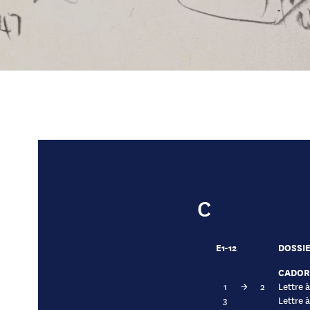
C
E1-12
DOSSIE
CADOR
1
→
2
Lettre 
3
Lettre 