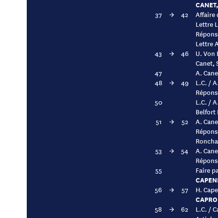
CANET,
37
→
42
Affaire
Lettre 
Réponse
Lettre 
43
→
46
U. Von 
Canet, 
47
A. Cane
48
→
49
L.C. / 
Réponse
50
L.C. / 
Belfort
51
→
52
A. Cane
Réponse
Roncha
53
→
54
A. Cane
Réponse
55
Faire p
CAPENI
56
→
57
H. Cape
CAPRO
58
→
62
L.C. / 