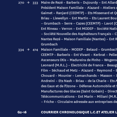
270
→
333
Maire de Rezé – Barberis – Dujourdy – Ent Allard
Président Maison Familiale – Alazard – Ateliers
Gaimet – Ranjard (CEEMTP) – Ets Missenard et Q
Briau – Llewellyn – Ent Martin – Ets Laurent Bou
– Grumbach – Serre – Cazes (CEEMTP) – Lavot (
Ent Rineau – Verron – Ent MODEP – Société Nati
– Société Nouvelle des Asphalteurs Français – C
Nantes Rezé – Maison Familiale (Nantes) – Ent
Grumbach
334
→
414
Maison Familiale – MODEP – Belaud – Grumbach 
CEEMTP – Barberis – Ent Vivant – Kerbrat – Pelle
Ascenseurs Otis – Madureira de Pinho – Wogensc
Leonard (M.R.L.) – Electricité de France – Beau
Film – Séchaud et Metz – Alazard – Reymond – B
Chouard – Mounier – Lemarchands – Masson – X
Andreini – Ets Nash – Briau – de la Charie – Ets A
des Eaux et de l’Ozone – Défense Automobile et S
Manufactures des Glaces (Saint Gobain) – Direc
Télécommunications – Ent Marin – Miliani (M.R.L
– Friche – Circulaire adressée aux entreprises de
G2-16
COURRIER CHRONOLOGIQUE L.C.ET ATELIER L