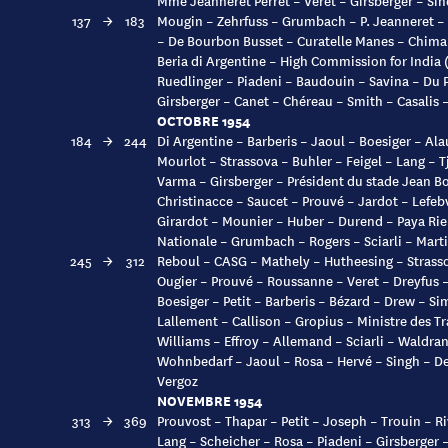
Mme Jeanneret Perret – Veret – Girsberger – Si
137
→
183
Mougin – Zehrfuss – Grumbach – P. Jeanneret –
– De Bourbon Busset – Curatelle Manes – Chima
Beria di Argentine – High Commission for India 
Ruedlinger – Piadeni – Baudouin – Savina – Du P
Girsberger – Canet – Chéreau – Smith – Casalis 
OCTOBRE 1954
184
→
244
Di Argentine – Barberis – Jaoul – Boesiger – Al
Mourlot – Strassova – Buhler – Feigel – Lang – T
Varma – Girsberger – Président du stade Jean Bo
Christinacce – Saucet – Prouvé – Jardot – Lefeb
Girardot – Mounier – Huber – Durend – Paya Rier
Nationale – Grumbach – Rogers – Sciarli – Marti
245
→
312
Reboul – CASG – Mathely – Hutheesing – Strass
Ougier – Prouvé – Roussanne – Veret – Dreyfus –
Boesiger – Petit – Barberis – Bézard – Drew – Si
Lallement – Callison – Gropius – Ministre des 
Williams – Effroy – Allemand – Sciarli – Waldran
Wohnbedarf – Jaoul – Rosa – Hervé – Singh – D
Vergoz
NOVEMBRE 1954
313
→
369
Prouvost – Thapar – Petit – Joseph – Trouin – R
Lang – Scheicher – Rosa – Piadeni – Girsberger 