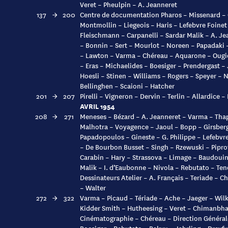
Veret – Pheulpin – A. Jeanneret
137
→
200
Centre de documentation Pharos – Missenard –
Montmollin – Liegeois – Haris – Lefebvre Foinet
Fleischmann – Carpanelli – Sardar Malik – A. J
– Bonnin – Sert – Mourlot – Noreen – Papadaki –
– Lawton – Varma – Chéreau – Aquarone – Ougie
– Eras – Michaelides – Boesiger – Prendergast – 
Hoesli – Stinen – Williams – Rogers – Speyer – 
Bellinghen – Scaioni – Hatcher
201
→
207
Pirelli – Vigneron – Dervin – Terlin – Allardice –
AVRIL 1954
208
→
271
Meneses – Bézard – A. Jeanneret – Varma – Thap
Malhotra – Voyagence – Jaoul – Bopp – Girsberg
Papadopoulos – Gineste – G. Philippe – Lefebvre
– De Bourbon Busset – Singh – Rzewuski – Pipro
Carabin – Hary – Strassova – Limage – Baudouin 
Malik – I. d’Eaubonne – Nivola – Rebutato – Ten
Dessinateurs Atelier – A. Français – Teriade – C
– Walter
272
→
322
Varma – Picaud – Tériade – Ache – Jaeger – Wilk
Kidder Smith – Hutheesing – Veret – Chimanbhai
Cinématographie – Chéreau – Direction Général