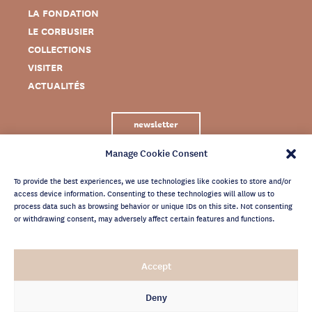
LA FONDATION
LE CORBUSIER
COLLECTIONS
VISITER
ACTUALITÉS
newsletter
Manage Cookie Consent
To provide the best experiences, we use technologies like cookies to store and/or
access device information. Consenting to these technologies will allow us to
process data such as browsing behavior or unique IDs on this site. Not consenting
or withdrawing consent, may adversely affect certain features and functions.
MENTIONS LÉGALES
Accept
CRÉDITS
POLITIQUE DE CONFIDENTIALITÉ
Deny
ARCHIVES NEWSLETTER