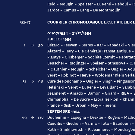
Reid – Mougin – Speisser – D. René – Reboul – 
Jardot – Camus – Lang – De Montmollin
G2-17
COURRIER CHRONOLOGIQUE L.C.ET ATELIER L
01/07/1954 – 31/12/1954
JUILLET 1954
1
→
50
Bézard – Teewen – Serres – Kar – Papadaki – Vi
Alazard – Hary – Cie Générale Transatlantique –
Plantys – Girsberger – Société Eternit – Rebuta
Beuscher – Rudlinger – Speiser – Strassova – C. 
– Gauthier – Mougin – Scheicher – Ougier – Aq
Veret – Robinot – Hervé – Woldemar Klein Verla
51
→
98
Curé de Ronchamp – Ougier – Singh – Pingusson
Helsinski – Veret – D. René – Levaillant – Sara
Jeanneret – Amado – Damon – Girard – RIBA – 
Chimanbhai – De Sucre – Librairie Plon – Khann
France – Sisk – Urban – May – Fierens
SEPTEMBRE 1954
99
→
136
Duchemin – Lapegna – Drexler – Rogers – Malhot
Candilis – Giedion – Varma – Tata – Baudouin – 
Roth – Simkhovitch – P. Jeanneret – Mondragon