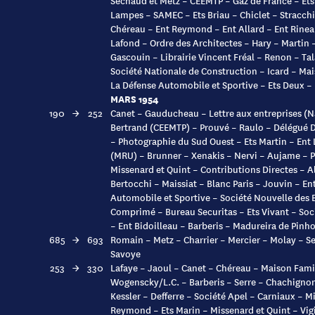
Séchaud et Metz – CEEMTP – Gaz de France – Ets 
Lampes – SAMEC – Ets Briau – Chiclet – Stracchi
Chéreau – Ent Reymond – Ent Allard – Ent Rineau
Lafond – Ordre des Architectes – Hary – Martin –
Gascouin – Librairie Vincent Fréal – Renon – Tala
Société Nationale de Construction – Icard – Ma
La Défense Automobile et Sportive – Ets Deux –
MARS 1954
190
→
252
Canet – Gauducheau – Lettre aux entreprises (
Bertrand (CEEMTP) – Prouvé – Raulo – Délégué 
– Photographie du Sud Ouest – Ets Martin – Ent 
(MRU) – Brunner – Xenakis – Nervi – Aujame – Pè
Missenard et Quint – Contributions Directes – A
Bertocchi – Maissiat – Blanc Paris – Jouvin – Ent
Automobile et Sportive – Société Nouvelle des 
Comprimé – Bureau Securitas – Ets Vivant – Soc
– Ent Bidoilleau – Barberis – Madureira de Pinho
685
→
693
Romain – Metz – Charrier – Mercier – Molay – Se
Savoye
253
→
330
Lafaye – Jaoul – Canet – Chéreau – Maison Fami
Wogenscky/L.C. – Barberis – Serre – Chachignon
Kessler – Defferre – Société Apel – Carniaux – M
Reymond – Ets Marin – Missenard et Quint – Vig