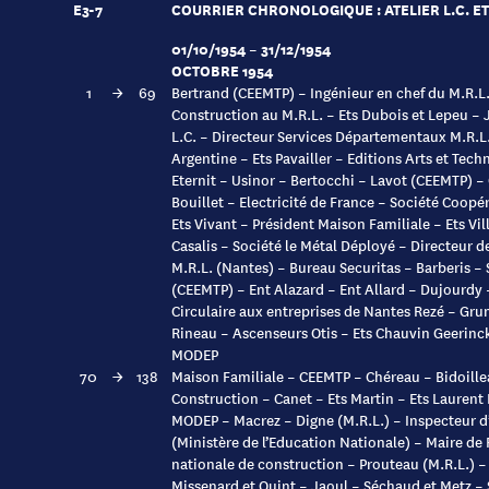
E3-7
COURRIER CHRONOLOGIQUE : ATELIER L.C. ET 
01/10/1954 – 31/12/1954
OCTOBRE 1954
1
→
69
Bertrand (CEEMTP) – Ingénieur en chef du M.R.L. 
Construction au M.R.L. – Ets Dubois et Lepeu – 
L.C. – Directeur Services Départementaux M.R.L. 
Argentine – Ets Pavailler – Editions Arts et Tech
Eternit – Usinor – Bertocchi – Lavot (CEEMTP) –
Bouillet – Electricité de France – Société Coopér
Ets Vivant – Président Maison Familiale – Ets Vil
Casalis – Société le Métal Déployé – Directeur 
M.R.L. (Nantes) – Bureau Securitas – Barberis –
(CEEMTP) – Ent Alazard – Ent Allard – Dujourdy 
Circulaire aux entreprises de Nantes Rezé – Gru
Rineau – Ascenseurs Otis – Ets Chauvin Geerinc
MODEP
70
→
138
Maison Familiale – CEEMTP – Chéreau – Bidoille
Construction – Canet – Ets Martin – Ets Laurent
MODEP – Macrez – Digne (M.R.L.) – Inspecteur 
(Ministère de l’Education Nationale) – Maire de 
nationale de construction – Prouteau (M.R.L.) – C
Missenard et Quint – Jaoul – Séchaud et Metz –