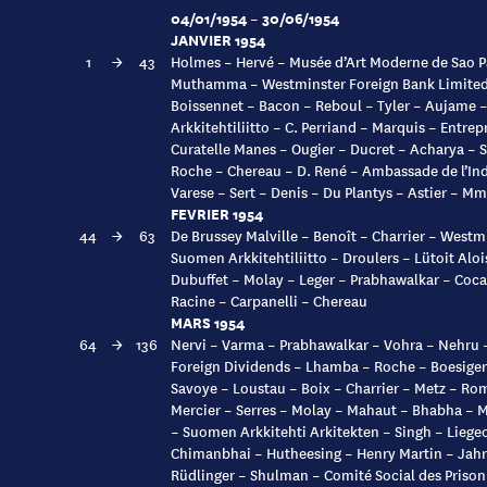
04/01/1954 – 30/06/1954
JANVIER 1954
1
→
43
Holmes – Hervé – Musée d’Art Moderne de Sao Pa
Muthamma – Westminster Foreign Bank Limited 
Boissennet – Bacon – Reboul – Tyler – Aujame 
Arkkitehtiliitto – C. Perriand – Marquis – Entrep
Curatelle Manes – Ougier – Ducret – Acharya – 
Roche – Chereau – D. René – Ambassade de l’In
Varese – Sert – Denis – Du Plantys – Astier – M
FEVRIER 1954
44
→
63
De Brussey Malville – Benoît – Charrier – Westm
Suomen Arkkitehtiliitto – Droulers – Lütoit Alo
Dubuffet – Molay – Leger – Prabhawalkar – Cocag
Racine – Carpanelli – Chereau
MARS 1954
64
→
136
Nervi – Varma – Prabhawalkar – Vohra – Nehru – 
Foreign Dividends – Lhamba – Roche – Boesiger
Savoye – Loustau – Boix – Charrier – Metz – Ro
Mercier – Serres – Molay – Mahaut – Bhabha – Ma
– Suomen Arkkitehti Arkitekten – Singh – Liege
Chimanbhai – Hutheesing – Henry Martin – Jahr
Rüdlinger – Shulman – Comité Social des Prison