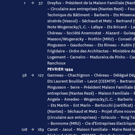
1
→
57
Dreyfus – Président de la Maison Familiale (Nan
– Circulaire aux entreprises (Nantes Rezé) – Fou
Technique du Bâtiment – Barberis – Ets Missena
sinstrés (Vesoul) – Séchaud et Metz – Bertrand (
Note Wogenscky/L.C. – Lafaye – Ets Bricard – L
Chéreau – Société Anemostat – Alazard – Guise
Masson/Wogenscky – Prothin (MRU) – Conseil de 
Pingusson – Gauducheau – Ets Rineau – Aubin (
Frigidaire – Ordre des Architectes – Ministère d
Logement – Carneiro – Madureira de Pinho – Ca
Ranchoux
FEVRIER 1954
58
→
127
Ganneau – Chachignon – Chéreau – Délégué Dép
Ets Laurent Bouillet – Lavot (CEEMTP) – Bertr
Pingusson – Serre – Président Maison Familiale 
entreprises (Nantes Rezé) – Maison Familiale – 
Angele – Amedeo – Wogenscky/L.C. – Barberis –
– Ets Martin – Ent Marin – Bertocchi (certifica
(Nantes) – Séchaud et Metz – Projet d’une nouve
(circulaire aux entreprises) – Grisculo – Yong Ta
– Bonnome (MRU) – Cie d’Entreprises Electrique
128
→
189
Canet – Jaoul – Maison Familiale – Maire Rezé l