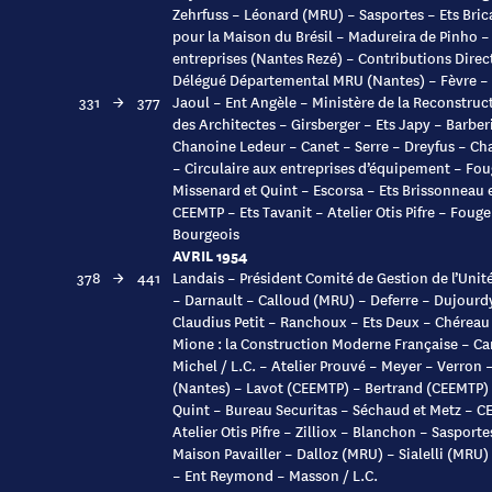
Zehrfuss – Léonard (MRU) – Sasportes – Ets Brica
pour la Maison du Brésil – Madureira de Pinho –
entreprises (Nantes Rezé) – Contributions Directe
Délégué Départemental MRU (Nantes) – Fèvre –
331
→
377
Jaoul – Ent Angèle – Ministère de la Reconstru
des Architectes – Girsberger – Ets Japy – Barber
Chanoine Ledeur – Canet – Serre – Dreyfus – C
– Circulaire aux entreprises d’équipement – Fou
Missenard et Quint – Escorsa – Ets Brissonneau e
CEEMTP – Ets Tavanit – Atelier Otis Pifre – Foug
Bourgeois
AVRIL 1954
378
→
441
Landais – Président Comité de Gestion de l’Unit
– Darnault – Calloud (MRU) – Deferre – Dujourd
Claudius Petit – Ranchoux – Ets Deux – Chéreau
Mione : la Construction Moderne Française – Ca
Michel / L.C. – Atelier Prouvé – Meyer – Verron 
(Nantes) – Lavot (CEEMTP) – Bertrand (CEEMTP) –
Quint – Bureau Securitas – Séchaud et Metz – CE
Atelier Otis Pifre – Zilliox – Blanchon – Sasport
Maison Pavailler – Dalloz (MRU) – Sialelli (MRU) 
– Ent Reymond – Masson / L.C.