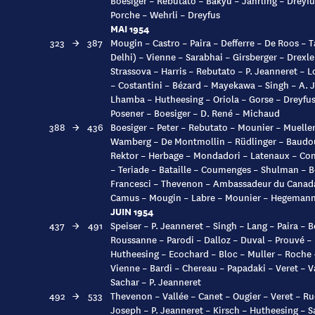
Boesiger – Rebutato – Bakyu – Jahrling – Dreyfu
Porche – Wehrli – Dreyfus
MAI 1954
323
→
387
Mougin – Castro – Paira – Defferre – De Roos – 
Delhi) – Vienne – Sarabhai – Girsberger – Drexle
Strassova – Harris – Rebutato – P. Jeanneret – 
– Costantini – Bézard – Mayekawa – Singh – A. J
Lhamba – Hutheesing – Oriola – Gorse – Dreyfus 
Posener – Boesiger – D. René – Michaud
388
→
436
Boesiger – Peter – Rebutato – Mounier – Muelle
Wamberg – De Montmollin – Rüdlinger – Baudoui
Rektor – Herbage – Mondadori – Latenaux – Con
– Teriade – Bataille – Coumenges – Shulman – 
Francesci – Thevenon – Ambassadeur du Canada
Camus – Mougin – Labre – Mounier – Hegemann 
JUIN 1954
437
→
491
Speiser – P. Jeanneret – Singh – Lang – Paira – 
Roussanne – Parodi – Dalloz – Duval – Prouvé –
Hutheesing – Ecochard – Bloc – Muller – Roche 
Vienne – Bardi – Chereau – Papadaki – Veret – Va
Sachar – P. Jeanneret
492
→
533
Thevenon – Vallée – Canet – Ougier – Veret – Ru
Joseph – P. Jeanneret – Kirsch – Hutheesing – 