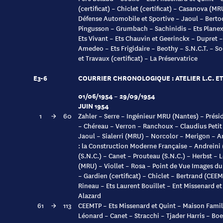
(certificat) – Chiclet (certificat) – Casanova (MR
Défense Automobile et Sportive – Jaoul – Bertoc
Pingusson – Grumbach – Sachinidis – Ets Planex 
Ets Vivant – Ets Chauvin et Geerinckx – Dupret 
Amedeo – Ets Frigidaire – Beothy – S.N.C.T. – S
et Travaux (certificat) – La Préservatrice
E3-6
COURRIER CHRONOLOGIQUE : ATELIER L.C. ET 
01/06/1954 – 29/09/1954
JUIN 1954
1
→
60
Zahler – Serre – Ingénieur MRU (Nantes) – Prési
– Chéreau – Verron – Ranchoux – Claudius Petit
Jaoul – Sialerri (MRU) – Norcolor – Merigon 
: la Construction Moderne Française – Andreini 
(S.N.C.) – Canet – Prouteau (S.N.C.) – Herbst –
(MRU) – Viollet – Rosa – Point de Vue Images du
– Gardien (certificat) – Chiclet – Bertrand (CEE
Rineau – Ets Laurent Bouillet – Ent Missenard et
Alazard
61
→
113
CEEMTP – Ets Missenard et Quint – Maison Familia
Léonard – Canet – Stracchi – Tjader Harris – Bo