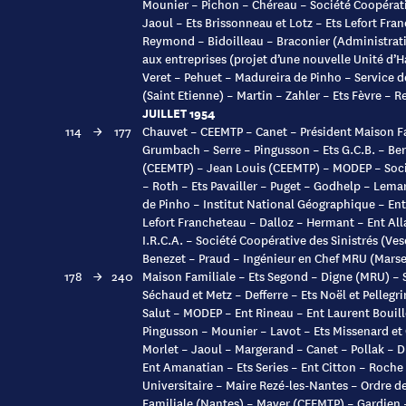
Mounier – Pichon – Chéreau – Société Coopérativ
Jaoul – Ets Brissonneau et Lotz – Ets Lefort Fra
Reymond – Bidoilleau – Braconier (Administrati
aux entreprises (projet d’une nouvelle Unité d’
Veret – Pehuet – Madureira de Pinho – Service 
(Saint Etienne) – Martin – Zahler – Ets Fèvre – R
JUILLET 1954
114
→
177
Chauvet – CEEMTP – Canet – Président Maison F
Grumbach – Serre – Pingusson – Ets G.C.B. – Be
(CEEMTP) – Jean Louis (CEEMTP) – MODEP – Socié
– Roth – Ets Pavailler – Puget – Godhelp – Lem
de Pinho – Institut National Géographique – Ent
Lefort Francheteau – Dalloz – Hermant – Ent All
I.R.C.A. – Société Coopérative des Sinistrés (Ves
Benezet – Praud – Ingénieur en Chef MRU (Marse
178
→
240
Maison Familiale – Ets Segond – Digne (MRU) – S
Séchaud et Metz – Defferre – Ets Noël et Pellegr
Salut – MODEP – Ent Rineau – Ent Laurent Bouil
Pingusson – Mounier – Lavot – Ets Missenard et
Morlet – Jaoul – Margerand – Canet – Pollak – D
Ent Amanatian – Ets Series – Ent Citton – Roche 
Universitaire – Maire Rezé-les-Nantes – Ordre d
Familiale (Nantes) – Mayer (CEEMTP) – Gardien