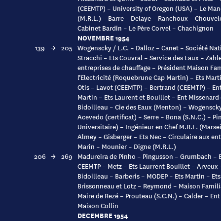
(CEEMTP) – University of Oregon (USA) – Le Man
(M.R.L.) – Barre – Delaye – Ranchoux – Chouvelo
Cabinet Bardin – Le Père Corvel – Chachignon
NOVEMBRE 1954
139
→
205
Wogenscky / L.C. – Dalloz – Canet – Société Nat
Stracchi – Ets Couvral – Service des Eaux – Zah
entreprises de chauffage – Président Maison Fam
l’Electricité (Roquebrune Cap Martin) – Ets Mar
Otis – Lavot (CEEMTP) – Bertrand (CEEMTP) – Ent
Martin – Ets Laurent et Bouillet – Ent Missenar
Bidoilleau – Cie des Eaux (Menton) – Wogensck
Acevedo (certificat) – Serre – Bona (S.N.C.) – P
Universitaire) – Ingénieur en Chef M.R.L. (Marsei
Almey – Gisberger – Ets Nec – Circulaire aux en
Marin – Mounier – Digne (M.R.L.)
206
→
269
Madureira de Pinho – Pingusson – Grumbach – Et
CEEMTP – Metz – Ets Laurrent Bouillet – Arveux 
Bidoilleau – Barberis – MODEP – Ets Martin – Ets
Brissonneau et Lotz – Reymond – Maison Familia
Maire de Rezé – Prouteau (S.C.N.) – Calder – En
Maison Collin
DECEMBRE 1954