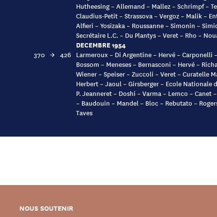
Hutheesing – Allemand – Mallez – Schrimpf – Ter
Claudius-Petit – Strassova – Vergoz – Malik – En
Alfieri – Yosizaka – Roussanne – Simonin – Sim
Secrétaire L.C. – Du Plantys – Veret – Rho – Noua
DECEMBRE 1954
370
→
426
Larmeroux – Di Argentine – Hervé – Carponelli
Bossom – Meneses – Bernasconi – Hervé – Richar
Wiener – Speiser – Zuccoli – Veret – Curatelle M
Herbert – Jaoul – Girsberger – Ecole Nationale
P. Jeanneret – Doshi – Varma – Lemco – Canet –
– Baudouin – Mandel – Bloc – Rebutato – Rogers
Taves
NOUS SOUTENIR