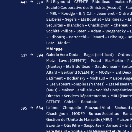
442
→
530
Ent Reymond – CEEMTP – Bidoilleau – maison Fa
Société Coopérative des Sinistrés (Vesoul) – Fa
– MRL – Roudge – B.N.C.I. – Jeanneret – Ordre d
Barberis – Segers – Ets Bouillet – Ets Rineau – E
Securitas – Blanchon – Chachignon – Chéreau – 
Société Philips – Steen – Adam – Wogenscky –
– Fribourg – Bertocchi – Lienard – Fribourg – Be
Lotz – Morlet
MAI 1954
531
→
594
Galerie Vero Dodat – Baget (certificat) – Ordres
Metz – Lavot (CEEMTP) – Praud – Ets Martin – Pr
(Nantes) – Ets Bidoilleau – Gauducheau – Bertoc
Allard – Bertrand (CEEMTP) – MODEP – Ent Deux 
Bâtiment – Bodiansky – Michaud – Maison Angèle
– Les Sapeurs Pompiers (Nantes) – Ets Missenar
(MRU) – Maison Familiale – Société Coopérative 
Directeur Services Départementaux MRU (Nantes)
CEEMTP – Chiclet – Rebutato
595
→
684
Lafond – Choquelle – Rouzaud Aliot – Séchaud 
Chachignon – MODEP – Bureau Securitas – Ranc
Gestion de l’Unité de Marseille (MRU) – Maison 
Bareille – Otis Pifre – Sasportes – Darnault – En
Père Belaud – Soulie – Ets Missenard et Quint – 