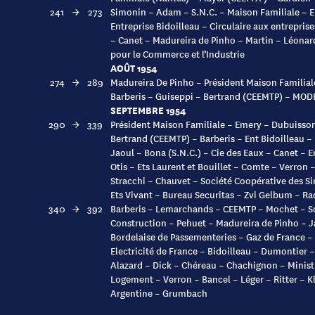
241
→
273
Simonin – Adam – S.N.C. – Maison Familiale – E.D
Entreprise Bidoilleau – Circulaire aux entrepri
– Canet – Madureira de Pinho – Martin – Léona
pour le Commerce et l’Industrie
AOÛT 1954
274
→
289
Madureira De Pinho – Président Maison Familiale
Barberis – Guiseppi – Bertrand (CEEMTP) – MOD
SEPTEMBRE 1954
290
→
339
Président Maison Familiale – Emery – Dubuisson
Bertrand (CEEMTP) – Barberis – Ent Bidoilleau –
Jaoul – Bona (S.N.C.) – Cie des Eaux – Canet – E
Otis – Ets Laurent et Bouillet – Comte – Verron 
Stracchi – Chauvet – Société Coopérative des Si
Ets Vivant – Bureau Securitas – Zvi Gelbum – Ra
340
→
392
Barberis – Lemarchands – CEEMTP – Mochet – So
Construction – Pehuet – Madureira de Pinho – 
Bordelaise de Passementeries – Gaz de France – 
Electricité de France – Bidoilleau – Dumontier 
Alazard – Dick – Chéreau – Chachignon – Minist
Logement – Verron – Bancel – Léger – Ritter – Kl
Argentine – Grumbach