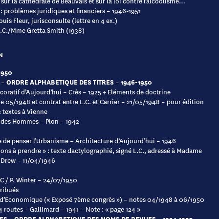
s sur la cathédrale de Beauvais et sur la loi contre l’alcoolisme…
 : problèmes juridiques et financiers – 1946-1951
ouis Fleur, jurisconsulte (lettre en 4 ex.)
L.C./Mme Gretta Smith (1938)
N
1950
 – ORDRE ALPHABETIQUE DES TITRES – 1946-1950
écoratif d’Aujourd’hui – Crès – 1925 + Eléments de doctrine
e 05/1948 et contrat entre L.C. et Carrier – 21/05/1948 – pour édition
2 textes à Vienne
 des Hommes – Plon – 1942
 de penser l’Urbanisme – Architecture d’Aujourd’hui – 1946
ions à prendre » : texte dactylographié, signé L.C., adressé à Madame
 Drew – 11/04/1946
LC / P. Winter – 24/07/1950
ribués
d’Economique (« Exposé 7ème congrès ») – notes 04/1948 à 06/1950
 4 routes – Gallimard – 1941 – Note : « page 124 »
ES – ORDRE ALPHABETIQUE DES NOMS DE REVUES – 1924-1950