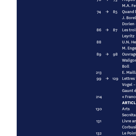
M.A. Fe
74
→
85
Quand l
J. Borel
Dorien 
86
→
87
Les tro
Leyritz
88
U.N. He
M. Enge
89
→
98
Ouvrages
Waligor
Boll
213
E. Mail
99
→
129
Lettres
Vogel –
Gaunt é
214
« Franc
ARTICL
130
Arts
Secréta
131
Livre a
Corbusi
132
Le Point