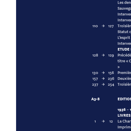
Les den
Sauvega
Interve
Interve
110
→
127
Troisiè
Statut 
L’esprit
Interve
ETUDE 
128
→
129
Précédé
titre «
»
130
→
156
Premièr
157
→
236
Deuxièm
237
→
254
Troisiè
A3-8
EDITIO
1936 – 
LIVRES
1
→
12
La Char
Imprime