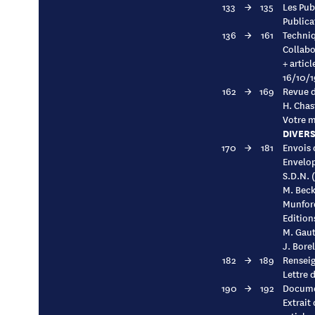
133
→
135
Les Pub
Publica
136
→
161
Techniq
Collabo
+ articl
16/10/1
162
→
169
Revue do
H. Chas
Votre m
DIVERS
170
→
181
Envois 
Envelop
S.D.N. 
M. Beck
Munfor
Edition
M. Gaut
J. Bore
182
→
189
Renseig
Lettre 
190
→
192
Docume
Extrait