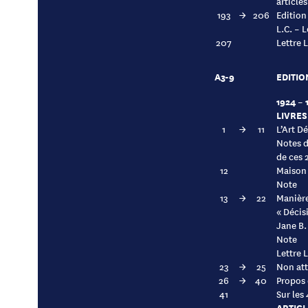
article
193
→
206
Edition
L.C. – L
207
Lettre 
A3-9
EDITIO
1924 – 
LIVRES
1
→
11
L’Art D
Notes d
de ces 
12
Maison
Note
13
→
22
Manière
« Décis
Jane B.
Note
Lettre 
23
→
25
Non att
26
→
40
Propos 
41
Sur les
ARTICL