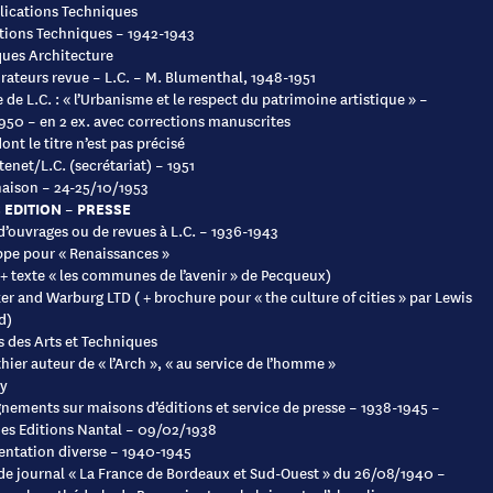
lications Techniques
tions Techniques – 1942-1943
ues Architecture
rateurs revue – L.C. – M. Blumenthal, 1948-1951
e de L.C. : « l’Urbanisme et le respect du patrimoine artistique » –
950 – en 2 ex. avec corrections manuscrites
nt le titre n’est pas précisé
tenet/L.C. (secrétariat) – 1951
aison – 24-25/10/1953
 EDITION – PRESSE
d’ouvrages ou de revues à L.C. – 1936-1943
pe pour « Renaissances »
(+ texte « les communes de l’avenir » de Pecqueux)
er and Warburg LTD ( + brochure pour « the culture of cities » par Lewis
d)
s des Arts et Techniques
hier auteur de « l’Arch », « au service de l’homme »
ly
nements sur maisons d’éditions et service de presse – 1938-1945 –
des Editions Nantal – 09/02/1938
ntation diverse – 1940-1945
 de journal « La France de Bordeaux et Sud-Ouest » du 26/08/1940 –