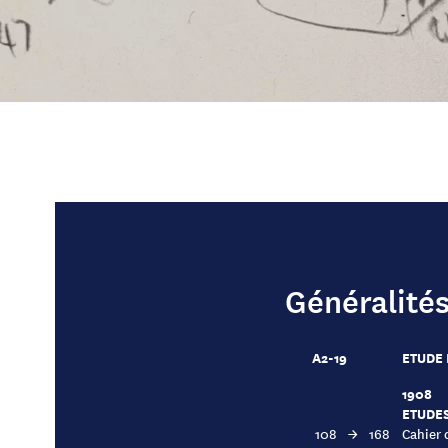
Généralité
A2-19
ETUDE 
1908
ETUDES
108
→
168
Cahier 