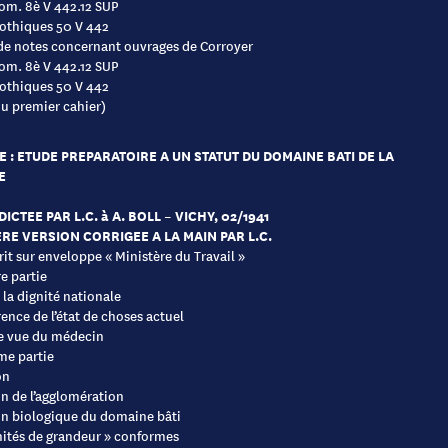
om. 8è V 442.12 SUP
othiques 50 V 442
de notes concernant ouvrages de Corroyer
om. 8è V 442.12 SUP
othiques 50 V 442
du premier cahier)
E : ETUDE PREPARATOIRE A UN STATUT DU DOMAINE BATI DE LA
E
ICTEE PAR L.C. à A. BOLL – VICHY, 02/1941
RE VERSION CORRIGEE A LA MAIN PAR L.C.
crit sur enveloppe « Ministère du Travail »
e partie
 la dignité nationale
ence de l’état de choses actuel
e vue du médecin
me partie
on
n de l’agglomération
n biologique du domaine bâti
nités de grandeur » conformes