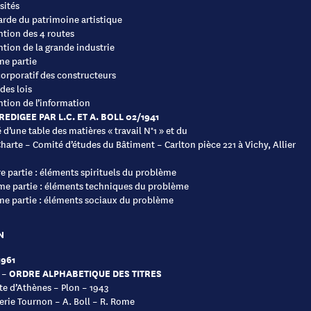
sités
rde du patrimoine artistique
ntion des 4 routes
ntion de la grande industrie
me partie
corporatif des constructeurs
 des lois
ntion de l’information
REDIGEE PAR L.C. ET A. BOLL 02/1941
 d’une table des matières « travail N°1 » et du
 Charte – Comité d’études du Bâtiment – Carlton pièce 221 à Vichy, Allier
e partie : éléments spirituels du problème
e partie : éléments techniques du problème
me partie : éléments sociaux du problème
N
1961
 – ORDRE ALPHABETIQUE DES TITRES
te d’Athènes – Plon – 1943
rie Tournon – A. Boll – R. Rome