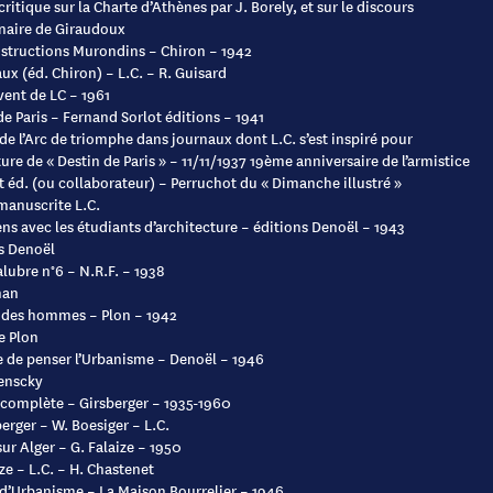
critique sur la Charte d’Athènes par J. Borely, et sur le discours
naire de Giraudoux
structions Murondins – Chiron – 1942
aux (éd. Chiron) – L.C. – R. Guisard
ent de LC – 1961
de Paris – Fernand Sorlot éditions – 1941
de l’Arc de triomphe dans journaux dont L.C. s’est inspiré pour
ure de « Destin de Paris » – 11/11/1937 19ème anniversaire de l’armistice
ot éd. (ou collaborateur) – Perruchot du « Dimanche illustré »
manuscrite L.C.
ens avec les étudiants d’architecture – éditions Denoël – 1943
s Denoël
alubre n°6 – N.R.F. – 1938
han
 des hommes – Plon – 1942
e Plon
 de penser l’Urbanisme – Denoël – 1946
enscky
complète – Girsberger – 1935-1960
berger – W. Boesiger – L.C.
sur Alger – G. Falaize – 1950
ze – L.C. – H. Chastenet
d’Urbanisme – La Maison Bourrelier – 1946