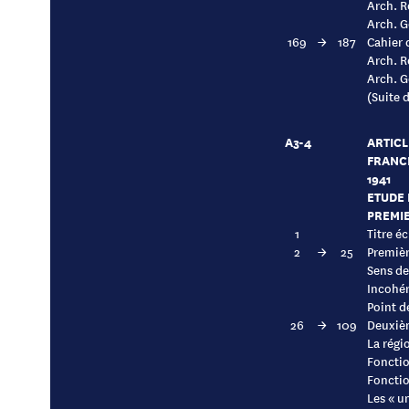
Arch. R
Arch. G
169
→
187
Cahier 
Arch. R
Arch. G
(Suite 
A3-4
ARTICL
FRANC
1941
ETUDE D
PREMIE
1
Titre é
2
→
25
Premièr
Sens de
Incohér
Point d
26
→
109
Deuxiè
La régi
Fonctio
Fonctio
Les « u