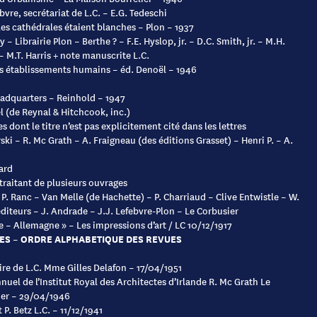
bvre, secrétariat de L.C. – E.G. Tedeschi
es cathédrales étaient blanches – Plon – 1937
y – Librairie Plon – Berthe ? – F.E. Hyslop, jr. – D.C. Smith, jr. – M.H.
– M.T. Harris + note manuscrite L.C.
is établissements humains – éd. Denoël – 1946
adquarters – Reinhold – 1947
l (de Reynal & Hitchcook, inc.)
 dont le titre n’est pas explicitement cité dans les lettres
ski – R. Mc Grath – A. Fraigneau (des éditions Grasset) – Henri P. – A.
lard
 traitant de plusieurs ouvrages
 P. Ranc – Van Melle (de Hachette) – P. Charriaud – Clive Entwistle – W.
diteurs – J. Andrade – J.J. Lefebvre-Plon – Le Corbusier
e – Allemagne » – Les impressions d’art / LC 10/12/1917
ES – ORDRE ALPHABETIQUE DES REVUES
ire de L.C. Mme Gilles Delafon – 17/04/1951
nnuel de l’Institut Royal des Architectes d’Irlande R. Mc Grath Le
er – 29/04/1946
 P. Betz L.C. – 11/12/1941