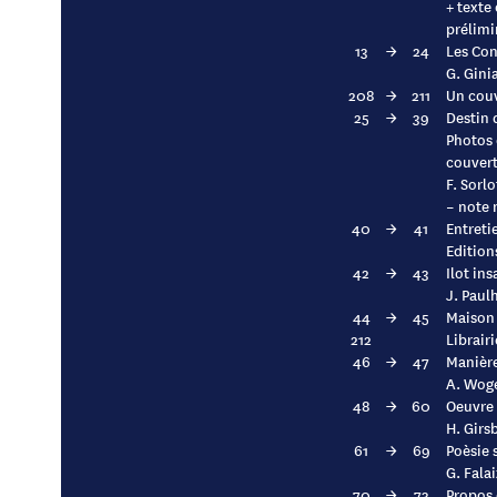
+ texte 
prélimi
13
→
24
Les Con
G. Gini
208
→
211
Un couv
25
→
39
Destin 
Photos 
couvert
F. Sorl
– note 
40
→
41
Entreti
Edition
42
→
43
Ilot ins
J. Paul
44
→
45
Maison
212
Librairi
46
→
47
Manière
A. Wog
48
→
60
Oeuvre 
H. Girs
61
→
69
Poèsie 
G. Falai
70
→
73
Propos 