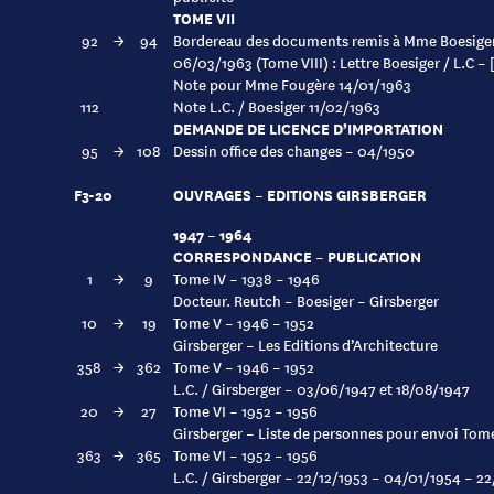
TOME VII
92
→
94
Bordereau des documents remis à Mme Boesige
06/03/1963 (Tome VIII) : Lettre Boesiger / L.C – [
Note pour Mme Fougère 14/01/1963
112
Note L.C. / Boesiger 11/02/1963
DEMANDE DE LICENCE D’IMPORTATION
95
→
108
Dessin office des changes – 04/1950
F3-20
OUVRAGES – EDITIONS GIRSBERGER
1947 – 1964
CORRESPONDANCE – PUBLICATION
1
→
9
Tome IV – 1938 – 1946
Docteur. Reutch – Boesiger – Girsberger
10
→
19
Tome V – 1946 – 1952
Girsberger – Les Editions d’Architecture
358
→
362
Tome V – 1946 – 1952
L.C. / Girsberger – 03/06/1947 et 18/08/1947
20
→
27
Tome VI – 1952 – 1956
Girsberger – Liste de personnes pour envoi Tom
363
→
365
Tome VI – 1952 – 1956
L.C. / Girsberger – 22/12/1953 – 04/01/1954 – 2