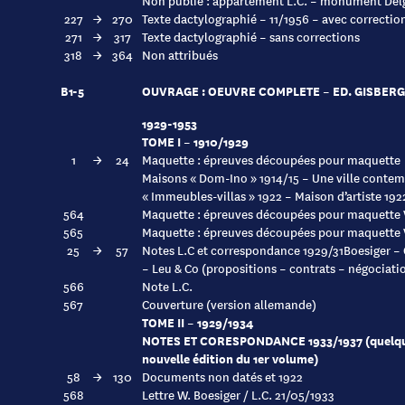
Non publié : appartement L.C. – monument De
227
→
270
Texte dactylographié – 11/1956 – avec correctio
271
→
317
Texte dactylographié – sans corrections
318
→
364
Non attribués
B1-5
OUVRAGE : OEUVRE COMPLETE – ED. GISBER
1929-1953
TOME I – 1910/1929
1
→
24
Maquette : épreuves découpées pour maquette
Maisons « Dom-Ino » 1914/15 – Une ville contem
« Immeubles-villas » 1922 – Maison d’artiste 192
564
Maquette : épreuves découpées pour maquette V
565
Maquette : épreuves découpées pour maquette V
25
→
57
Notes L.C et correspondance 1929/31Boesiger – G
– Leu & Co (propositions – contrats – négociati
566
Note L.C.
567
Couverture (version allemande)
TOME II – 1929/1934
NOTES ET CORESPONDANCE 1933/1937 (quelque
nouvelle édition du 1er volume)
58
→
130
Documents non datés et 1922
568
Lettre W. Boesiger / L.C. 21/05/1933