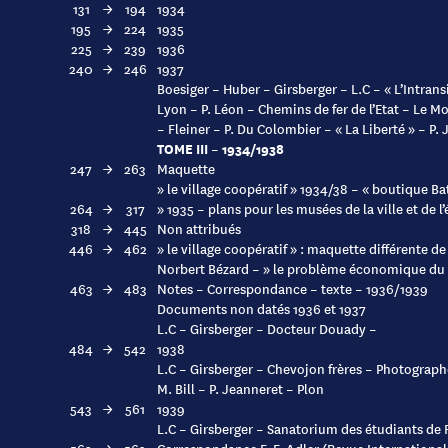
131
→
194
1934
195
→
224
1935
225
→
239
1936
240
→
246
1937
Boesiger – Huber – Girsberger – L.C – « L’Intrans
Lyon – P. Léon – Chemins de fer de l’Etat – Le Mo
– Fleiner – P. Du Colombier – « La Liberté » – P.
TOME III – 1934/1938
247
→
263
Maquette
» le village coopératif » 1934/38 – « boutique Ba
264
→
317
» 1935 – plans pour les musées de la ville et de l’
318
→
445
Non attribués
446
→
462
» le village coopératif » : maquette différente d
Norbert Bézard – » le problème économique du 
463
→
483
Notes – Correspondance – texte – 1936/1939
Documents non datés 1936 et 1937
L.C – Girsberger – Docteur Douady –
484
→
542
1938
L.C – Girsberger – Chevojon frères – Photograph
M. Bill – P. Jeanneret – Plon
543
→
561
1939
L.C – Girsberger – Sanatorium des étudiants de 