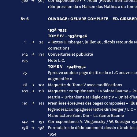
562
→
563
Correspondance F. F. Adler (Revue International
réimpression de « Maison des Mathes » du tome 
B1-6
OUVRAGE : OEUVRE COMPLETE – ED. GIRSBE
1938-1953
TOME IV – 1938/1946
1
→
24
« Textes Girsberger, juillet 46, dictés retour de
corrections
192
→
194
Couvertures et publicité
195
Note L.C.
TOME V – 1946/1952
25
Epreuve couleur page de titre de » L.C oeuvre 
augmentée «
26
→
101
Maquette du Tome V avec modifications
102
→
118
Maquette : compléments : La Sainte Baume – Pa
Martin – Urbanisme et Règle des 7 V – Unité d’ha
119
→
141
Premières épreuves des pages composées – illus
légendesaccompagnées lettre Girsberger / L.C –
Manufacture Saint Dié – La Sainte Baume
142
→
191
Correspondance A. Wogenscky / W. Boesiger 19
196
→
198
Formulaire de dédouanement dessin d’architect
1954