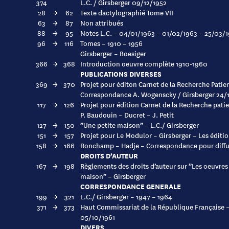
374
L.C. / Girsberger 09/12/1952
28
→
62
Texte dactylographié Tome VII
63
→
87
Non attribués
88
→
95
Notes L.C. – 04/01/1963 – 01/02/1963 – 25/03/
96
→
116
Tomes – 1910 – 1956
Girsberger – Boesiger
366
→
368
Introduction oeuvre complète 1910-1960
PUBLICATIONS DIVERSES
369
→
370
Projet pour éditon Carnet de la Recherche Pat
Correspondance A. Wogenscky / Girsberger 24/1
117
→
126
Projet pour édition Carnet de la Recherche patie
P. Baudouin – Ducret – J. Petit
127
→
150
”Une petite maison” – L.C./ Girsberger
151
→
157
Projet pour Le Modulor – Girsberger – Les éditio
158
→
166
Ronchamp – Hadje – Correspondance pour diffus
DROITS D’AUTEUR
167
→
198
Règlements des droits d’auteur sur ”Les oeuvres
maison” – Girsberger
CORRESPONDANCE GENERALE
199
→
321
L.C./ Girsberger – 1947 – 1964
371
→
373
Haut Commissariat de la République Française –
05/10/1961
DIVERS