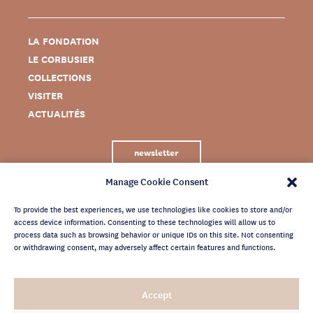
LA FONDATION
LE CORBUSIER
COLLECTIONS
VISITER
ACTUALITÉS
newsletter
Manage Cookie Consent
To provide the best experiences, we use technologies like cookies to store and/or
access device information. Consenting to these technologies will allow us to
process data such as browsing behavior or unique IDs on this site. Not consenting
or withdrawing consent, may adversely affect certain features and functions.
MENTIONS LÉGALES
Accept
CRÉDITS
POLITIQUE DE CONFIDENTIALITÉ