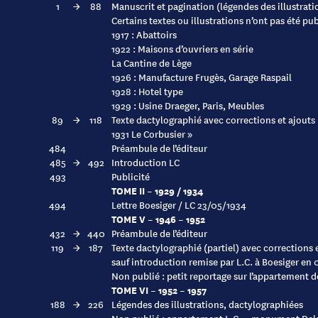
1
→
88
Manuscrit et pagination (légendes des illustrati
Certains textes ou illustrations n’ont pas été pub
1917 : Abattoirs
1922 : Maisons d’ouvriers en série
La Cantine de Lège
1926 : Manufacture Frugès, Garage Raspail
1928 : Hotel type
1929 : Usine Draeger, Paris, Meubles
89
→
118
Texte dactylographié avec corrections et ajouts 
1931 Le Corbusier »
484
Préambule de l’éditeur
485
→
492
Introduction LC
493
Publicité
TOME II – 1929 / 1934
494
Lettre Boesiger / LC 23/05/1934
TOME V – 1946 – 1952
432
→
440
Préambule de l’éditeur
119
→
187
Texte dactylographié (partiel) avec corrections 
sauf introduction remise par L.C. à Boesiger en
Non publié : petit reportage sur l’appartement d
TOME VI – 1952 – 1957
188
→
226
Légendes des illustrations, dactylographiées