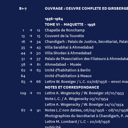
B1-7
OUVRAGE : OEUVRE COMPLETE ED GIRSBERG
1956-1964
TOME VI – MAQUETTE – 1956
1
→
12
Chapelle de Ronchamp
13
→
15
Couvent de la Tourette
16
→
34
Chandigarh : Palais de Justice, Secrétariat, Pala
35
→
43
Villa Sarabhai à Ahmedabad
44
→
50
Villa Shodan à Ahmedabad
51
→
57
Palais de l’Association des Filateurs à Ahmedab
58
→
61
Ahmedabad – Musée
62
→
63
Unité d’habitation à Berlin
64
Unité d’habitation à Meaux
65
→
66
Lettre W. Boesiger / L.C. 02/08/1956 – envoi ma
NOTES ET CORRESPONDANCE
109
→
111
Lettre A. Wogenscky / W. Boesiger 26/10/1953
Note L.C. / A. Wogenscky 05/11/1954
Lettre A. Wogenscky / W. Boesiger 24/12/1954
67
→
91
Notes L.C non datées, 06/09/1956 – 08/10/1956
Photographies du Secrétariat à Chandigarh, P. J
Lettre M. Lombard / L.C – 20/08/1956
publicité