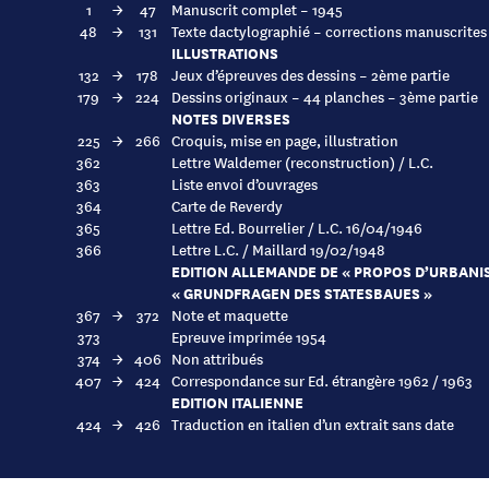
1
→
47
Manuscrit complet – 1945
48
→
131
Texte dactylographié – corrections manuscrites
ILLUSTRATIONS
132
→
178
Jeux d’épreuves des dessins – 2ème partie
179
→
224
Dessins originaux – 44 planches – 3ème partie
NOTES DIVERSES
225
→
266
Croquis, mise en page, illustration
362
Lettre Waldemer (reconstruction) / L.C.
363
Liste envoi d’ouvrages
364
Carte de Reverdy
365
Lettre Ed. Bourrelier / L.C. 16/04/1946
366
Lettre L.C. / Maillard 19/02/1948
EDITION ALLEMANDE DE « PROPOS D’URBANI
« GRUNDFRAGEN DES STATESBAUES »
367
→
372
Note et maquette
373
Epreuve imprimée 1954
374
→
406
Non attribués
407
→
424
Correspondance sur Ed. étrangère 1962 / 1963
EDITION ITALIENNE
424
→
426
Traduction en italien d’un extrait sans date