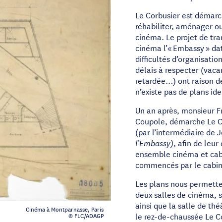
Le Corbusier est démarch
réhabiliter, aménager ou
cinéma. Le projet de tra
cinéma l’« Embassy » dat
difficultés d’organisatio
délais à respecter (vacan
retardée…) ont raison de
n’existe pas de plans ide
Un an après, monsieur Fr
Coupole, démarche Le Co
(par l’intermédiaire de
, afin de leur
l’Embassy)
ensemble cinéma et caba
commencés par le cabine
Les plans nous permette
deux salles de cinéma, si
ainsi que la salle de th
Cinéma à Montparnasse, Paris
le rez-de-chaussée Le Co
© FLC/ADAGP