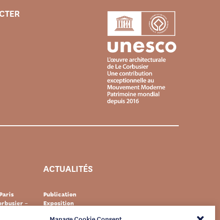
CTER
ACTUALITÉS
Paris
Publication
rbusier –
Exposition
Événement
Manage Cookie Consent