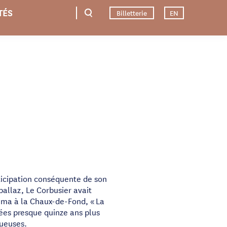
TÉS
Billetterie
EN
ticipation conséquente de son
allaz, Le Corbusier avait
néma à la Chaux-de-Fond, « La
ées presque quinze ans plus
tueuses.