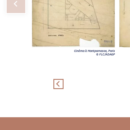
Cinéma à Montparnasse, Paris
© FLC/ADAGP