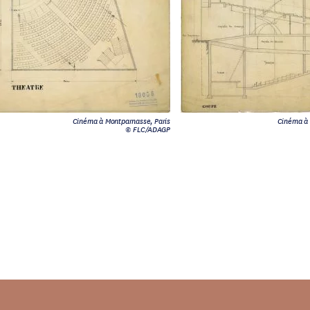
Cinéma à Montparnasse, Paris
Cinéma à 
© FLC/ADAGP