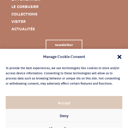
LE CORBUSIER
COLLECTIONS
VISITER
ACTUALITÉS
newsletter
Manage Cookie Consent
To provide the best experiences, we use technologies like cookies to store and/or
access device information. Consenting to these technologies will allow us to
process data such as browsing behavior or unique IDs on this site. Not consenting
or withdrawing consent, may adversely affect certain features and functions.
MENTIONS LÉGALES
Accept
CRÉDITS
POLITIQUE DE CONFIDENTIALITÉ
Deny
ARCHIVES NEWSLETTER