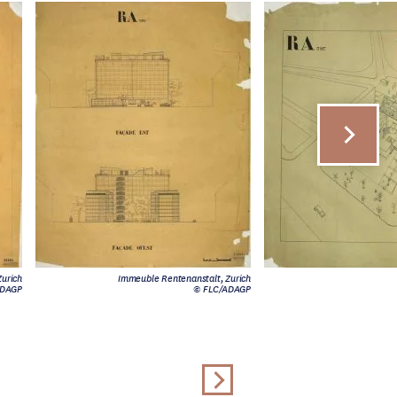
urich
Immeuble Rentenanstalt, Zurich
ADAGP
© FLC/ADAGP