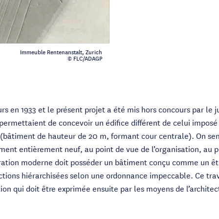
Immeuble Rentenanstalt, Zurich
© FLC/ADAGP
urs en 1933 et le présent projet a été mis hors concours par le 
ermettaient de concevoir un édifice différent de celui impo
 (bâtiment de hauteur de 20 m, formant cour centrale). On se
ent entièrement neuf, au point de vue de l’organisation, au po
ration moderne doit posséder un bâtiment conçu comme un être 
nctions hiérarchisées selon une ordonnance impeccable. Ce trav
tion qui doit être exprimée ensuite par les moyens de l’archit