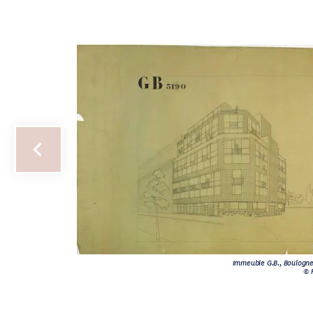
Immeuble G.B., Boulogn
© 