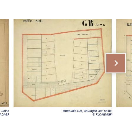
r-Seine
Immeuble G.B., Boulogne-sur-Seine
/ADAGP
© FLC/ADAGP