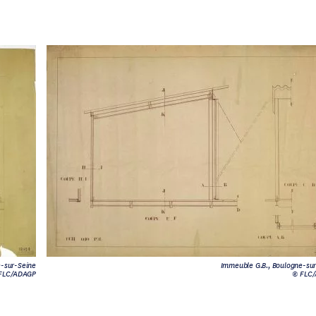
e-sur-Seine
Immeuble G.B., Boulogne-su
FLC/ADAGP
© FLC