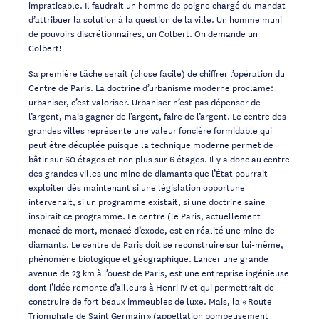
impraticable. Il faudrait un homme de poigne chargé du mandat
d’attribuer la solution à la question de la ville. Un homme muni
de pouvoirs discrétionnaires, un Colbert. On demande un
Colbert!
Sa première tâche serait (chose facile) de chiffrer l’opération du
Centre de Paris. La doctrine d’urbanisme moderne proclame:
urbaniser, c’est valoriser. Urbaniser n’est pas dépenser de
l’argent, mais gagner de l’argent, faire de l’argent. Le centre des
grandes villes représente une valeur foncière formidable qui
peut être décuplée puisque la technique moderne permet de
bâtir sur 60 étages et non plus sur 6 étages. Il y a donc au centre
des grandes villes une mine de diamants que l’État pourrait
exploiter dès maintenant si une législation opportune
intervenait, si un programme existait, si une doctrine saine
inspirait ce programme. Le centre (le Paris, actuellement
menacé de mort, menacé d’exode, est en réalité une mine de
diamants. Le centre de Paris doit se reconstruire sur lui-même,
phénomène biologique et géographique. Lancer une grande
avenue de 23 km à l’ouest de Paris, est une entreprise ingénieuse
dont l’idée remonte d’ailleurs à Henri IV et qui permettrait de
construire de fort beaux immeubles de luxe. Mais, la « Route
Triomphale de Saint Germain » (appellation pompeusement