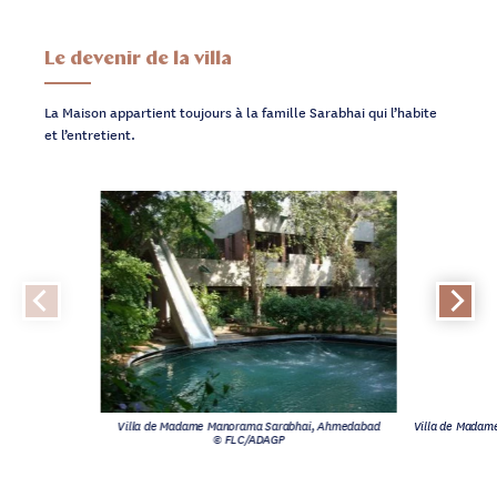
Le devenir de la villa
La Maison appartient toujours à la famille Sarabhai qui l’habite
et l’entretient.
Villa de Madame Manorama Sarabhai, Ahmedabad
Villa de Madam
© FLC/ADAGP