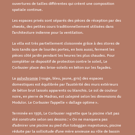
ouvertures de tailles différentes qui créent une composition
spatiale continue.
Les espaces privés sont séparés des pièces de réception par des
chwoks
, des petites cours traditionnellement utilisées dans
l’architecture indienne pour la ventilation.
La villa est très partiellement cloisonnée grâce à des stores de
bois tandis que de lourdes portes, en bois aussi, ferment les
pièces côté jardin pendant les heures les plus chaudes. Pour
compléter ce dispositif de protection contre le soleil, Le
Corbusier place des brise-soleils en béton sur les façades.
La
polychromie
(rouge, bleu, jaune, gris) des espaces
domestiques est équilibrée par l’austérité des murs extérieurs
de béton brut laissés apparents ou blanchis. Le sol de couleur
noire, en pierre de Madras, est calepiné selon les dimensions du
Modulor. Le Corbusier l’appelle « dallage optime ».
Terminée en 1956, Le Corbusier regrette que la piscine n’ait pas
été construite selon ses dessins
:
« On ne manquera pas
d’admirer une piscine au pied d’un toboggan majestueux, piscine
réduite par la sollicitude d’une mère anxieuse au rôle de bassin