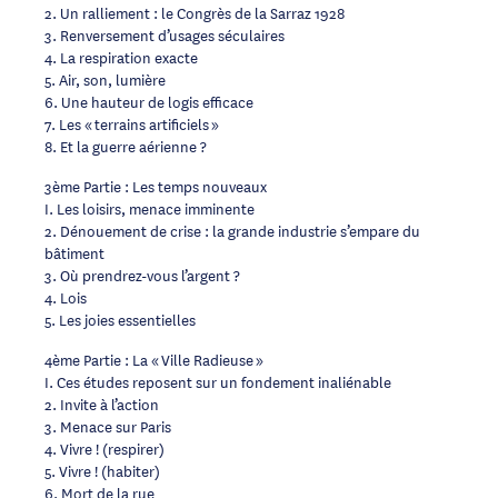
2. Un ralliement : le Congrès de la Sarraz 1928
3. Renversement d’usages séculaires
4. La respiration exacte
5. Air, son, lumière
6. Une hauteur de logis efficace
7. Les « terrains artificiels »
8. Et la guerre aérienne ?
3ème Partie : Les temps nouveaux
I. Les loisirs, menace imminente
2. Dénouement de crise : la grande industrie s’empare du
bâtiment
3. Où prendrez-vous l’argent ?
4. Lois
5. Les joies essentielles
4ème Partie : La « Ville Radieuse »
I. Ces études reposent sur un fondement inaliénable
2. Invite à l’action
3. Menace sur Paris
4. Vivre ! (respirer)
5. Vivre ! (habiter)
6. Mort de la rue