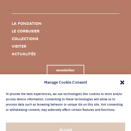
LA FONDATION
LE CORBUSIER
COLLECTIONS
VISITER
ACTUALITÉS
newsletter
Manage Cookie Consent
To provide the best experiences, we use technologies like cookies to store and/or
access device information. Consenting to these technologies will allow us to
process data such as browsing behavior or unique IDs on this site. Not consenting
or withdrawing consent, may adversely affect certain features and functions.
MENTIONS LÉGALES
Accept
CRÉDITS