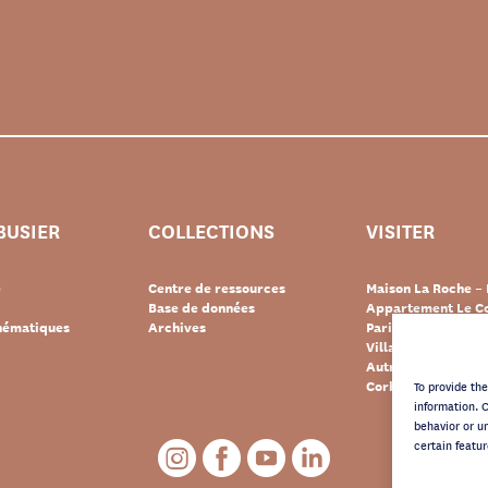
BUSIER
COLLECTIONS
VISITER
e
Centre de ressources
Maison La Roche – 
Base de données
Appartement Le Co
thématiques
Archives
Paris
Villa « Le Lac » – 
Autres destination
Corbusier
To provide th
information. 
behavior or u
certain featur