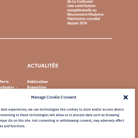
ACTUALITÉS
Paris
Publication
rbusier –
Exposition
Événement
Manage Cookie Consent
Suisse
Documentaire
s Le
Patrimoine
newsletter
e best experiences, we use technologies like cookies to store and/or access device
Consenting to these technologies will allow us to process data such as browsing
nique IDs on this site. Not consenting or withdrawing consent, may adversely affect
es and functions.