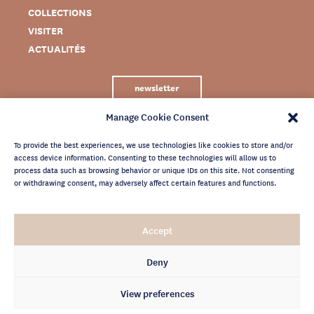
COLLECTIONS
VISITER
ACTUALITÉS
newsletter
Manage Cookie Consent
To provide the best experiences, we use technologies like cookies to store and/or
access device information. Consenting to these technologies will allow us to
process data such as browsing behavior or unique IDs on this site. Not consenting
or withdrawing consent, may adversely affect certain features and functions.
MENTIONS LÉGALES
Accept
CRÉDITS
POLITIQUE DE CONFIDENTIALITÉ
Deny
ARCHIVES NEWSLETTER
View preferences