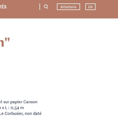
TÉS
Billetterie
EN
n"
el sur papier Canson
 x L : 0,54 m
Le Corbusier, non daté