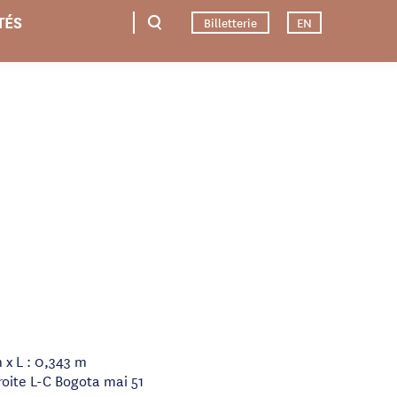
TÉS
Billetterie
EN
 x L : 0,343 m
roite L-C Bogota mai 51