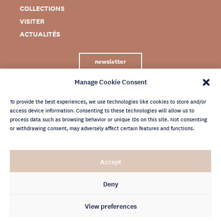
COLLECTIONS
VISITER
ACTUALITÉS
newsletter
Manage Cookie Consent
To provide the best experiences, we use technologies like cookies to store and/or
access device information. Consenting to these technologies will allow us to
process data such as browsing behavior or unique IDs on this site. Not consenting
or withdrawing consent, may adversely affect certain features and functions.
MENTIONS LÉGALES
Accept
CRÉDITS
POLITIQUE DE CONFIDENTIALITÉ
Deny
ARCHIVES NEWSLETTER
View preferences