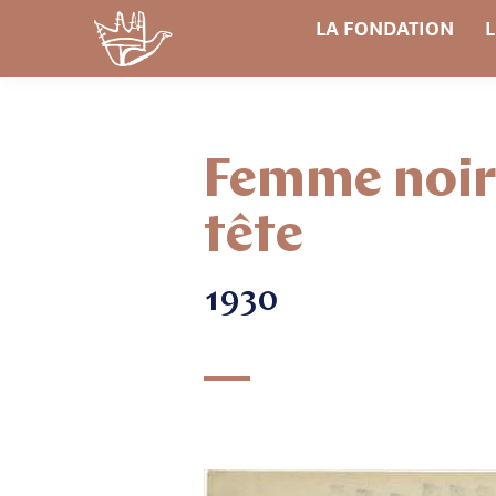
LA FONDATION
L
Femme noire
tête
1930