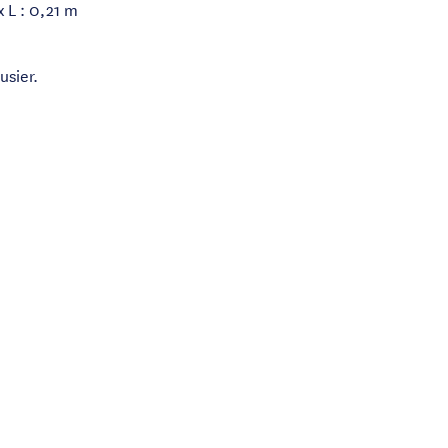
x L : 0,21 m
usier.