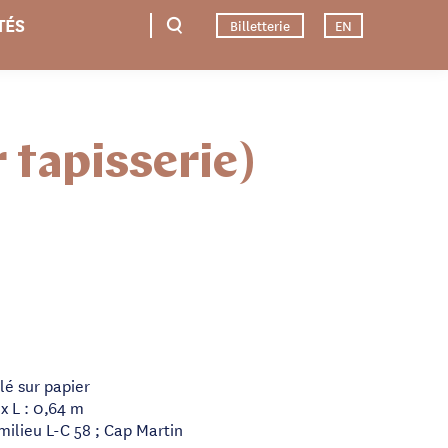
TÉS
Billetterie
EN
 tapisserie)
lé sur papier
x L : 0,64 m
milieu L-C 58 ; Cap Martin